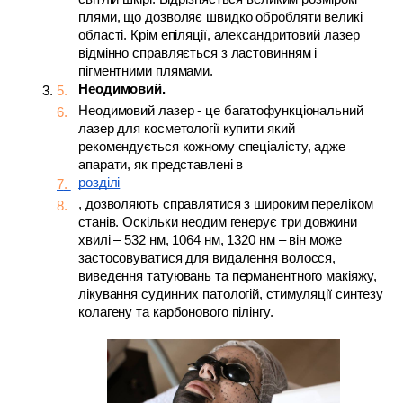
плями, що дозволяє швидко обробляти великі 
області. Крім епіляції, александритовий лазер 
відмінно справляється з ластовинням і 
пігментними плямами.
Неодимовий. 
Неодимовий лазер - це багатофункціональний 
лазер для косметології купити який 
рекомендується кожному спеціалісту, адже 
апарати, як представлені в 
розділі
, дозволяють справлятися з широким переліком 
станів. Оскільки неодим генерує три довжини 
хвилі – 532 нм, 1064 нм, 1320 нм – він може 
застосовуватися для видалення волосся, 
виведення татуювань та перманентного макіяжу, 
лікування судинних патологій, стимуляції синтезу 
колагену та карбонового пілінгу.