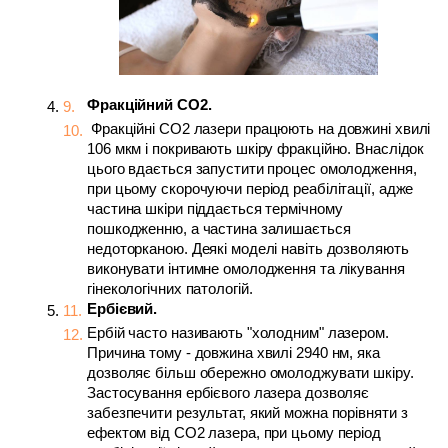
Фракційний СО2.
 Фракційні СО2 лазери працюють на довжині хвилі 
106 мкм і покривають шкіру фракційно. Внаслідок 
цього вдається запустити процес омолодження, 
при цьому скорочуючи період реабілітації, адже 
частина шкіри піддається термічному 
пошкодженню, а частина залишається 
недоторканою. Деякі моделі навіть дозволяють 
виконувати інтимне омолодження та лікування 
гінекологічних патологій.
Ербієвий. 
Ербій часто називають "холодним" лазером. 
Причина тому - довжина хвилі 2940 нм, яка 
дозволяє більш обережно омолоджувати шкіру. 
Застосування ербієвого лазера дозволяє 
забезпечити результат, який можна порівняти з 
ефектом від СО2 лазера, при цьому період 