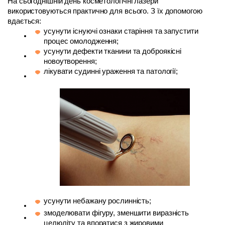
На сьогоднішній день косметологічні лазери 
використовуються практично для всього. З їх допомогою 
вдається:
усунути існуючі ознаки старіння та запустити 
процес омолодження;
усунути дефекти тканини та доброякісні 
новоутворення;
лікувати судинні ураження та патології;
усунути небажану рослинність;
змоделювати фігуру, зменшити виразність 
целюліту та впоратися з жировими 