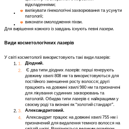
відкладеннями;
вилікувати гінекологічні захворювання та усунути 
патології;
виконати омолодження піхви.
Для вирішення кожного із завдань існують певні лазери.
Види косметологічних лазерів
У світі косметології використовують такі види лазерів:
Діодний.
 Є два типи діодних лазерів: перші генерують 
довжину хвилі 808 нм та використовуються для 
постійного зменшення росту волосся; другі 
працюють на довжині хвилі 980 нм та призначені 
для лікування судинних захворювань та 
патологій. Обидва типи лазерів є найкращими у 
своєму роді та визнані як “золотий стандарт”.
Александритовий.
 Александрит працює на довжині хвилі 755 нм і 
призначений для видалення темного волосся на 
світлій шкірі. Відрізняється великим розміром 