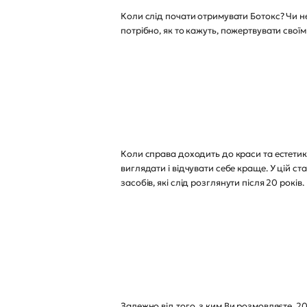
Коли слід почати отримувати Ботокс? Чи н
потрібно, як то кажуть, пожертвувати свої
Коли справа доходить до краси та естетики,
виглядати і відчувати себе краще. У цій с
засобів, які слід розглянути після 20 років.
Залежно від того, з ким Ви розмовляєте, 2