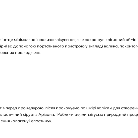
інг-це мінімально інвазивне лікування, яке покращує клітинний обмін
шкіри) за допомогою портативного пристрою у вигляді валика, покрито
ольованих пошкоджень.
в перед процедурою, після прокочуємо по шкірі валіклм для створення
ластичний хірург з Арізони. "Роблячи це, ми імітуємо природний про
ення колагену і еластину».