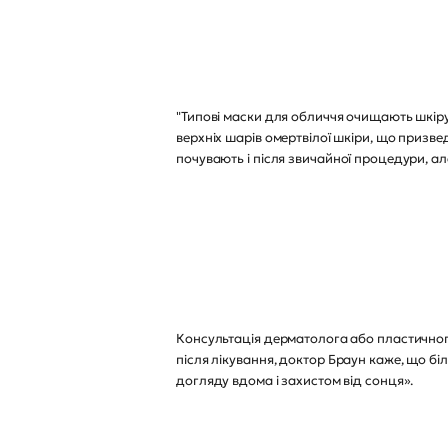
"Типові маски для обличчя очищають шкіру
верхніх шарів омертвілої шкіри, що призвед
почувають і після звичайної процедури, але
Консультація дерматолога або пластичного
після лікування, доктор Браун каже, що бі
догляду вдома і захистом від сонця».