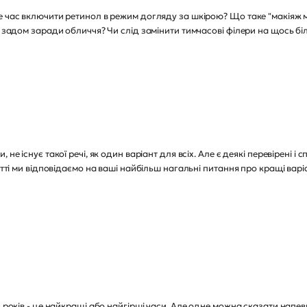
е час включити ретинол в режим догляду за шкірою? Що таке "макіяж м
м задом заради обличчя? Чи слід замінити тимчасові філери на щось бі
 не існує такої речі, як один варіант для всіх. Але є деякі перевірені 
татті ми відповідаємо на ваші найбільш нагальні питання про кращі вар
0 років - це найкращі або найгірші часи. Але одне можна сказати напе