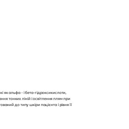
і як альфа - і бета-гідроксикислоти,
ня тонких ліній і освітлення плям при
ований до типу шкіри пацієнта і рівня її