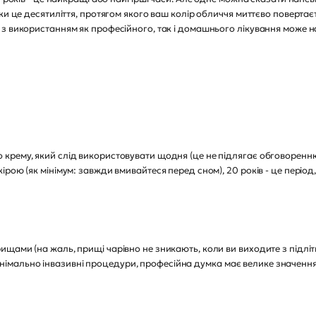
и це десятиліття, протягом якого ваш колір обличчя миттєво повертаєть
з використанням як професійного, так і домашнього лікування може н
крему, який слід використовувати щодня (це не підлягає обговоренню
рою (як мінімум: завжди вмивайтеся перед сном), 20 років - це період
щами (на жаль, прищі чарівно не зникають, коли ви виходите з підлітк
ші мінімально інвазивні процедури, професійна думка має велике значен