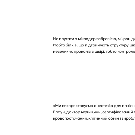
Не плутати з мікродермабразією, мікронідл
(тобто білків, що підтримують структуру 
невеликих проколів в шкірі, тобто контр
«Ми використовуємо анестезію для пацієнті
Браун, доктор медицини, сертифікований п
кровопостачання, клітинний обмін і виробл