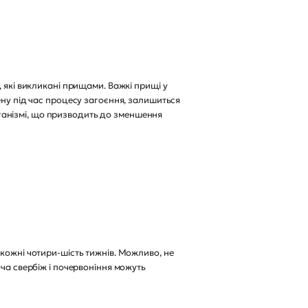
 які викликані прищами. Важкі прищі у
ену під час процесу загоєння, залишиться
ганізмі, що призводить до зменшення
кожні чотири-шість тижнів. Можливо, не
оча свербіж і почервоніння можуть