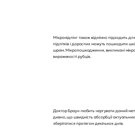
Мікронідлінг також відмінно підходить для
підлітків і дорослих можуть пошкодити шк
шрам. Мікропошкодження, викликані мікро
вираженості рубців.
Доктор Браун любить чергувати даний мето
дивно, що швидкість абсорбції актуальних 
зберігатися протягом декількох днів.