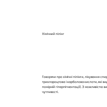
Хімічний пілінг
Говорячи про хімічні пілінги, лікування сп
трихлороцтова і карболова кислоти, які ви
помірній гіперпігментації). З можливістю в
чутливості.