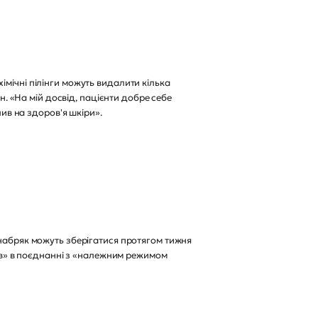
мічні пілінги можуть видалити кілька
н. «На мій досвід, пацієнти добре себе
лив на здоров'я шкіри».
 набряк можуть зберігатися протягом тижня
ців» в поєднанні з «належним режимом