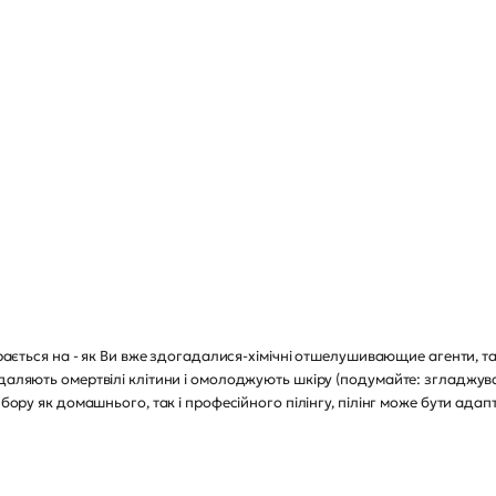
ирається на - як Ви вже здогадалися-хімічні отшелушивающие агенти, так
даляють омертвілі клітини і омолоджують шкіру (подумайте: згладжуван
ибору як домашнього, так і професійного пілінгу, пілінг може бути адапт