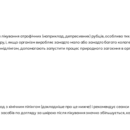
 лікування атрофічних (наприклад, депресивних) рубців, особливо тих,
іру, і, якщо організм виробляє занадто мало або занадто багато колаг
нідлінгом, допомагають запустити процес природного загоєння в ор
д з хімічним пілінгом (докладніше про це нижче) і рекомендує сеанси 
засобів по догляду за шкірою після лікування значно збільшується, х