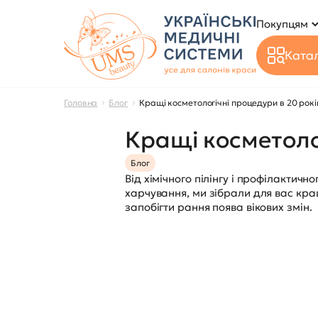
Покупцям
Катал
Головна
Блог
Кращі косметологічні процедури в 20 рокі
Кращі косметоло
Блог
Від хімічного пілінгу і профілакти
харчування, ми зібрали для вас кращ
запобігти рання поява вікових змін.