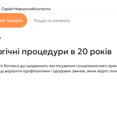
Сервіс
Навчання
Контакти
ог товарів
в
гічні процедури в 20 років
чного ботокса до щоденного застосування сонцезахисного кр
і варіанти профілактики і здорових звичок, яким варто поча