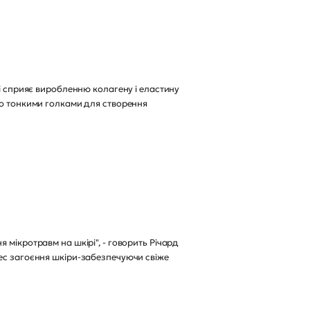
 і сприяє виробленню колагену і еластину
го тонкими голками для створення
 мікротравм на шкірі", - говорить Річард
цес загоєння шкіри-забезпечуючи свіже