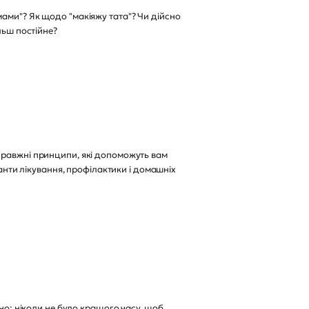
ами"? Як щодо "макіяжу тата"? Чи дійсно
льш постійне?
і справжні принципи, які допоможуть вам
іанти лікування, профілактики і домашніх
вно: ніколи не було кращого часу, щоб