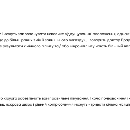
 і можуть запропонувати невелике відлущування і зволоження, однак хі
е до більш різких змін її зовнішнього вигляду», - говорить доктор Брау
 результати хімічного пілінгу та / або мікронідлінгу мають більший вп
 хірурга забезпечить вам правильне лікування. І хоча почервоніння і
льш яскрава шкіра і рівний колір обличчя можуть «тривати кілька міся