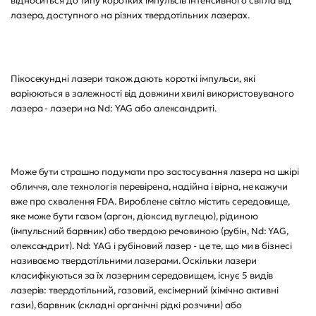
відноситься до типу коротких імпульсів інтенсивного світла від
лазера, доступного на різних твердотільних лазерах.
Пікосекундні лазери також дають короткі імпульси, які
варіюються в залежності від довжини хвилі використовуваного
лазера - лазери на Nd: YAG або александриті.
Може бути страшно подумати про застосування лазера на шкірі
обличчя, але технологія перевірена, надійна і вірна, не кажучи
вже про схвалення FDA. Вироблене світло містить середовище,
яке може бути газом (аргон, діоксид вуглецю), рідиною
(імпульсний барвник) або твердою речовиною (рубін, Nd: YAG,
олександрит). Nd: YAG і рубіновий лазер - це те, що ми в бізнесі
називаємо твердотільними лазерами. Оскільки лазери
класифікуються за їх лазерним середовищем, існує 5 видів
лазерів: твердотільний, газовий, ексімерний (хімічно активні
гази), барвник (складні органічні рідкі розчини) або