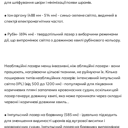
для шліфування шкіри і мінімізації появи шрамів.
● Іон аргону (488 нм - 514 нм) - синьо-зелене світло, видимий в
спектрі електромагнітних частот.
● Рубін- (694 нм) - твердотільний лазер з виборчими режимами
дії, що випромінює світло з довжиною хвилі рубінового кольору.
Неабляційні лазери менш інвазивні, ніж абляційні лазери - вони
працюють, нагріваючи цільові тканини, не руйнуючи їх. Кілька
поширених типів неабляційних лазерів: інтенсивний імпульсний
світло (IPL) (від 500 до 1200 нм) - популярний для лікування
коричневих плям і запалених кровоносних судин, оскільки цей
лазер генерує довжину хвилі, яка може проникати через складні
червоні і коричневі довжини хвиль. .
● Імпульсний лазер на барвнику (585 нм) - ідеально підходить
для зменшення видимості шрамів від вугрової висипки і
кровоносних судин. Імпульсний лазер на барвнику випромінює