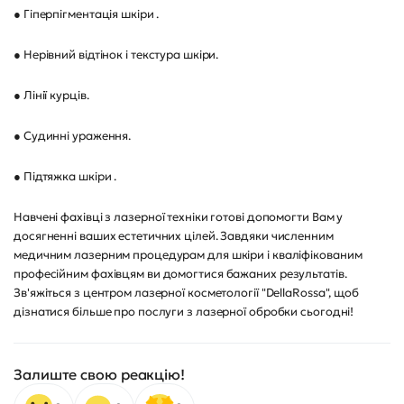
● Гіперпігментація шкіри .
● Нерівний відтінок і текстура шкіри.
● Лінії курців.
● Судинні ураження.
● Підтяжка шкіри .
Навчені фахівці з лазерної техніки готові допомогти Вам у
досягненні ваших естетичних цілей. Завдяки численним
медичним лазерним процедурам для шкіри і кваліфікованим
професійним фахівцям ви домогтися бажаних результатів.
Зв'яжіться з центром лазерної косметології "DellaRossa", щоб
дізнатися більше про послуги з лазерної обробки сьогодні!
Залиште свою реакцію!