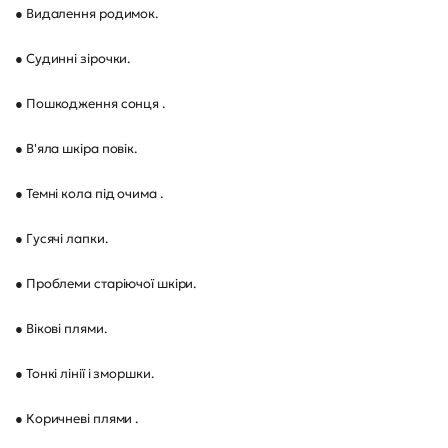
● Видалення родимок.
● Судинні зірочки.
● Пошкодження сонця .
● В'яла шкіра повік.
● Темні кола під очима .
● Гусячі лапки.
● Проблеми старіючої шкіри.
● Вікові плями.
● Тонкі лінії і зморшки.
● Коричневі плями .