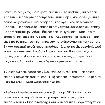
Важливо розуміти, що існують абляційні та неабляційні лазери.
Абляційний лазер випаровує зовнішній шар шкіри-абляційний в
основному означає, що лазер пошкоджує шкіру поверхнево.
Абляційний лазер дає найкращі результати, але дає більше часу
на загоєння шкіри. Абляційні лазери можуть залишити крихітні
виразки, почервоніння, болючість і т.д., а загоєння може зайняти
від 3 до 10 днів, протягом яких вам потрібно буде уникати сонця.
Ви можете знайти обмерзання області (залежно від розміру), щоб
зменшити можливий набряк і почервоніння. Ваш фахівець з
догляду за шкірою навчить вас правильному догляду після
лікування. Абляційні лазери бувають декількох типів:
● Лазер вуглекислого газу (Co2) (9400-10600 нм) - цей лазер
використовує газ для генерації інфрачервоного світла, що робить
його ідеальним для шліфування шкіри.
● Ербієвий ітрій-алюміній-гранат (Er: Yag) (2940 нм) - Ербієві
лазери також виробляють інфрачервоний лазер, але з
використанням білого металу, який найчастіше використовується