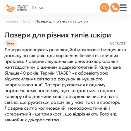
Головна
Блог
Лазери для різних типів шкіри
Лазери для різних типів шкіри
Блог
03.11.2021
Лазери пропонують революційні можливості медичного
догляду за шкірою для вирішення безлічі естетичних
проблем. Лазерне лікування шкірних захворювань є
життєздатним рішенням в дерматологічній галузі вже
більше 40 років. Термін "ЛАЗЕР «є абревіатурою
від»посилення світла за рахунок вимушеного
випромінювання". Лазери рухаються в одному
паралельному напрямку, що складається з одного
кольору або довжини хвилі, створюючи чистий потік
світла, що рухається разом як у часі, так і в просторі.
Лазерне світло колімований, монохроматичний і
когерентний - це три якості, що відрізняють його від
звичайних джерел світла.