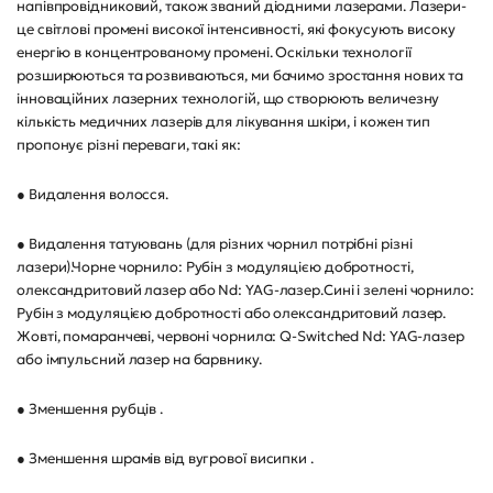
напівпровідниковий, також званий діодними лазерами. Лазери-
це світлові промені високої інтенсивності, які фокусують високу
енергію в концентрованому промені. Оскільки технології
розширюються та розвиваються, ми бачимо зростання нових та
інноваційних лазерних технологій, що створюють величезну
кількість медичних лазерів для лікування шкіри, і кожен тип
пропонує різні переваги, такі як:
● Видалення волосся.
● Видалення татуювань (для різних чорнил потрібні різні
лазери).Чорне чорнило: Рубін з модуляцією добротності,
олександритовий лазер або Nd: YAG-лазер.Сині і зелені чорнило:
Рубін з модуляцією добротності або олександритовий лазер.
Жовті, помаранчеві, червоні чорнила: Q-Switched Nd: YAG-лазер
або імпульсний лазер на барвнику.
● Зменшення рубців .
● Зменшення шрамів від вугрової висипки .