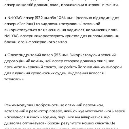
лазер на жовтій довжині хвилі, проникаючи в червоні пігменти.
● Nd: YAG-лазер (532 нм або 1064 нм) - ідеально підходить для
лазерної епіляції та видалення татуювань і зазвичай
використовується для зменшення видимості коричневих плям.
Nd: YAG-лазери використовують кристал для випромінювання
ближнього інфрачервоного світла.
● Олександритовий лазер (755 нм). Використовуючи зелений
дорогоцінний камінь, цей лазер створює довжину хвилі, яка
проникає в червоний спектр, що робить його відмінним вибором
для лікування кровоносних судин, видалення волосся і
татуювань.
Режим модуляції добротності-це оптичний перемикач,
вставлений в резонатор лазера, який очікує максимальної інверсії
населеності в іонах неодиму, перш ніж він відкриється, що
дозволяє оптимізувати бажані результати наших клієнтів. Це