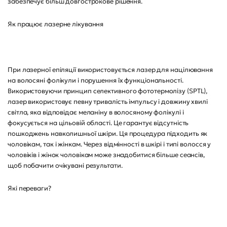
забезпечує більш довгострокове рішення.
Як працює лазерне лікування
При лазерної епіляції використовується лазер для націлювання
на волосяні фолікули і порушення їх функціональності.
Використовуючи принцип селективного фототермолізу (SPTL),
лазер використовує певну тривалість імпульсу і довжину хвилі
світла, яка відповідає меланіну в волосяному фолікулі і
фокусується на цільовій області. Це гарантує відсутність
пошкоджень навколишньої шкіри. Ця процедура підходить як
чоловікам, так і жінкам. Через відмінності в шкірі і типі волосся у
чоловіків і жінок чоловікам може знадобитися більше сеансів,
щоб побачити очікувані результати.
Які переваги?