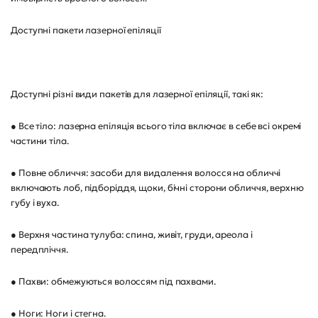
Доступні пакети лазерної епіляції
Доступні різні види пакетів для лазерної епіляції, такі як:
● Все тіло: лазерна епіляція всього тіла включає в себе всі окремі
частини тіла.
● Повне обличчя: засоби для видалення волосся на обличчі
включають лоб, підборіддя, щоки, бічні сторони обличчя, верхню
губу і вуха.
● Верхня частина тулуба: спина, живіт, груди, ареола і
передпліччя.
● Пахви: обмежуються волоссям під пахвами.
● Ноги: Ноги і стегна.