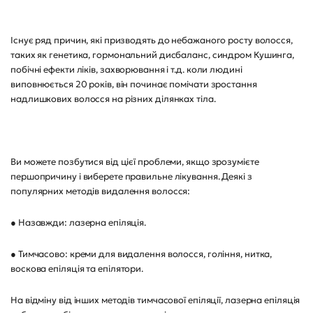
Існує ряд причин, які призводять до небажаного росту волосся,
таких як генетика, гормональний дисбаланс, синдром Кушинга,
побічні ефекти ліків, захворювання і т.д. коли людині
виповнюється 20 років, він починає помічати зростання
надлишкових волосся на різних ділянках тіла.
Ви можете позбутися від цієї проблеми, якщо зрозумієте
першопричину і виберете правильне лікування. Деякі з
популярних методів видалення волосся:
● Назавжди: лазерна епіляція.
● Тимчасово: креми для видалення волосся, гоління, нитка,
воскова епіляція та епілятори.
На відміну від інших методів тимчасової епіляції, лазерна епіляція