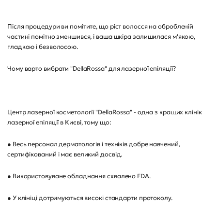
Після процедури ви помітите, що ріст волосся на обробленій
частині помітно зменшився, і ваша шкіра залишилася м'якою,
гладкою і безволосою.
Чому варто вибрати "DellaRossa" для лазерної епіляції?
Центр лазерної косметології "DellaRossa" - одна з кращих клінік
лазерної епіляції в Києві, тому що:
● Весь персонал дерматологів і техніків добре навчений,
сертифікований і має великий досвід.
● Використовуване обладнання схвалено FDA.
● У клініці дотримуються високі стандарти протоколу.