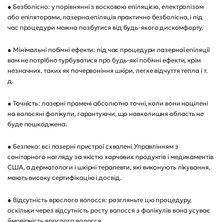
● Безболісно: у порівнянні з восковою епіляцією, електролізом
або епіляторами, лазерна епіляція практично безболісна, і під
час процедури можна позбутися від будь-якого дискомфорту.
● Мінімальні побічні ефекти: під час процедури лазерної епіляції
вам не потрібно турбуватися про будь-які побічні ефекти, крім
незначних, таких як почервоніння шкіри, легке відчуття тепла і т.
д.
● Точність: лазерні промені абсолютно точні, коли вони націлені
на волосяні фолікули, гарантуючи, що навколишня область не
буде пошкоджена.
● Безпека: всі лазерні пристрої схвалені Управлінням з
санітарного нагляду за якістю харчових продуктів і медикаментів
США, а дерматологи і шкірні терапевти, які виконують лікування,
мають високу сертифікацію і досвід.
● Відсутність врослого волосся: розгляньте цю процедуру,
оскільки через відсутність росту волосся з фолікулів вона усуває
ймовірність врослого волосся.