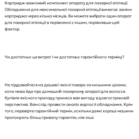
Картридж-важливий компонент апарату для лазерної епіляції.
Обладнання для максимальної лазерної епіляції вимагає заміни
картриджа через кілька місяців. Ви можете вибрати один апарат
для лазерної епіляції в порівнянні з іншим, порівнявши цей
фактор.
Чи достатньо це витрат і чи достатньо гарантійного терміну?
Не піддавайтеся на дешеві і якісні товари за низькими цінами,
коли мова йде про домашній лазерному апараті для волосся.
Купівля якісного приладу принесе вам вигоду в довгостроковій
перспективі. Вам слід провести аналіз вартості обладнання. Крім
того, перевірте гарантійний термін, оскільки деякі хороші машини
пропонують більш тривалу гарантію, ніж інші.