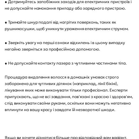
● Дотримуйтесь запобіжних заходів для електричних пристроїв і
не допускайте намокання приладу або зарядного пристрою.
● Тримайте шнур подалі від нагрітих поверхонь, таких як
рушникосушки, щоб уникнути ураження електричним струмом.
● Зверніть увагу на перші ознаки відхилень і в цьому випадку
негайно зверніться за професійною допомогою.
● Не допускайте контакту лазера з чутливими частинами тіла.
Процедура видалення волосся в домашніх умовах строго
заборонена для чутливих ділянок (наприклад, лінії бікіні),
лікування яких може виконувати тільки професіонал. Експерти
припускають, що не всі завдання, пов'язані з красою і здоров'ям,
слід виконувати своїми руками, оскільки вони можуть негативно
вплинути на вашу красу і завдати їй незворотної шкоди.
Якщо ви хочете дізнатися більше про відповідний вам варіант,