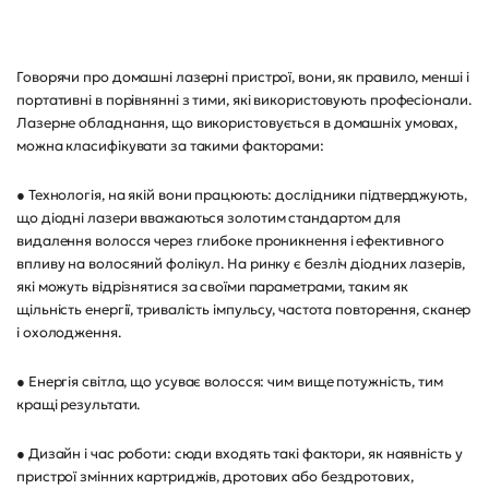
Говорячи про домашні лазерні пристрої, вони, як правило, менші і
портативні в порівнянні з тими, які використовують професіонали.
Лазерне обладнання, що використовується в домашніх умовах,
можна класифікувати за такими факторами:
● Технологія, на якій вони працюють: дослідники підтверджують,
що діодні лазери вважаються золотим стандартом для
видалення волосся через глибоке проникнення і ефективного
впливу на волосяний фолікул. На ринку є безліч діодних лазерів,
які можуть відрізнятися за своїми параметрами, таким як
щільність енергії, тривалість імпульсу, частота повторення, сканер
і охолодження.
● Енергія світла, що усуває волосся: чим вище потужність, тим
кращі результати.
● Дизайн і час роботи: сюди входять такі фактори, як наявність у
пристрої змінних картриджів, дротових або бездротових,