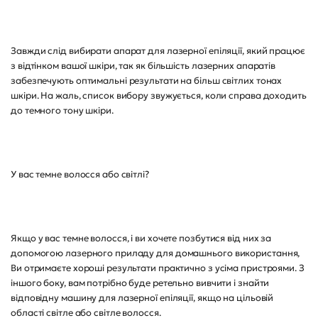
Завжди слід вибирати апарат для лазерної епіляції, який працює
з відтінком вашої шкіри, так як більшість лазерних апаратів
забезпечують оптимальні результати на більш світлих тонах
шкіри. На жаль, список вибору звужується, коли справа доходить
до темного тону шкіри.
У вас темне волосся або світлі?
Якщо у вас темне волосся, і ви хочете позбутися від них за
допомогою лазерного приладу для домашнього використання,
Ви отримаєте хороші результати практично з усіма пристроями. З
іншого боку, вам потрібно буде ретельно вивчити і знайти
відповідну машину для лазерної епіляції, якщо на цільовій
області світле або світле волосся.