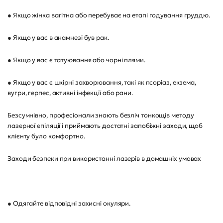
● Якщо жінка вагітна або перебуває на етапі годування груддю.
● Якщо у вас в анамнезі був рак.
● Якщо у вас є татуювання або чорні плями.
● Якщо у вас є шкірні захворювання, такі як псоріаз, екзема,
вугри, герпес, активні інфекції або рани.
Безсумнівно, професіонали знають безліч тонкощів методу
лазерної епіляції і приймають достатні запобіжні заходи, щоб
клієнту було комфортно.
Заходи безпеки при використанні лазерів в домашніх умовах
● Одягайте відповідні захисні окуляри.