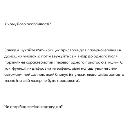
У чому його особливості?
Завжди шукайте п'ять кращих пристроїв для лазерної епіляції в
домашніх умовах, а потім звужуйте свій вибір до одного після
порівняння характеристик і переваг одного пристрою з іншим. Є
такі функції, як цифровий інтерфейс, різні налаштування сили і
автоматичний датчик, який блокує імпульси, якщо шкіра занадто
темна (на якій лазер не буде працювати).
Чи потрібна заміна картриджа?