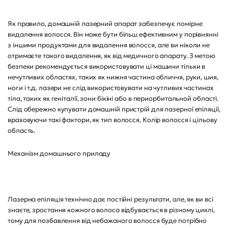
Як правило, домашній лазерний апарат забезпечує помірне
видалення волосся. Він може бути більш ефективним у порівнянні
з іншими продуктами для видалення волосся, але ви ніколи не
отримаєте такого видалення, як від медичного апарату. З метою
безпеки рекомендується використовувати ці машини тільки в
нечутливих областях, таких як нижня частина обличчя, руки, шия,
ноги і т.д. лазери не слід використовувати на чутливих частинах
тіла, таких як геніталії, зони бікіні або в периорбитальной області.
Слід обережно купувати домашній пристрій для лазерної епіляції,
враховуючи такі фактори, як тип волосся, Колір волосся і цільову
область.
Механізм домашнього приладу
Лазерна епіляція технічно дає постійні результати, але, як ви всі
знаєте, зростання кожного волоса відбувається в різному циклі,
тому для позбавлення від небажаного волосся буде потрібно