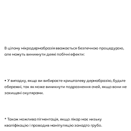
В цілому мікродермабразія вважається безпечною процедурою,
але можуть виникнути деякі побічні ефекти:
• У випадку, якщо ви вибираєте кришталеву дермабразію, будьте
обережні, так як може виникнути подразнення очей, якщо вони не
захищені окулярами.
* Також можлива пігментація, якщо лікар має низьку
кваліфікацію і проводив маніпуляцію занадто грубо.