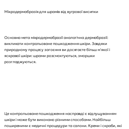
Мікродермабразія для шрамів від вугрової висипки
Основна мета мікродермабразії аналогічна дермабразії:
викликати контрольоване пошкодження шкіри. Завдяки
природному процесу загоєння ви досягаєте більш м'якої і
яскравої шкіри: шрами розсмоктуються, зморшки
розгладжуються.
Це контрольоване пошкодження насправді є відлущуванням
шкіри і може бути виконано різними способами. Найбільш
поширеними є медичні процедури та салони. Креми і скраби, які