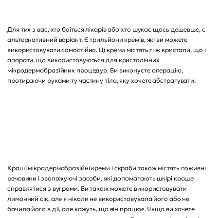
Для тих з вас, хто боїться лікарів або хто шукає щось дешевше, є
альтернативний варіант. Є трильйони кремів, які ви можете
використовувати самостійно. Ці креми містять ті ж кристали, що і
апарати, що використовуються для кристалічних
мікродермабразійних процедур. Ви виконуєте операцію,
протираючи руками ту частину тіла, яку хочете абстрагувати.
Кращі мікродермабразійні креми і скраби також містять поживні
речовини і зволожуючі засоби, які допомагають шкірі краще
справлятися з вуграми. Ви також можете використовувати
лимонний сік, але я ніколи не використовувала його або не
бачила його в дії, але кажуть, що він працює. Якщо ви хочете