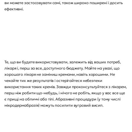
ви можете застосовувати самі, також широко поширені і досить
ефективні.
Те, що ви будете використовувати, залежить від ваших потреб,
лікаря і, перш за все, доступного бюджету. Майте на увазі, що
хорошого лікаря не заміниш кремами, навіть хорошими. Не
чекайте тих же результатів і остерігайтеся небезпеки
використання таких кремів. Завжди проконсультуйтеся з лікарем,
перш ніж робити що-небудь, і нічого не робіть, якщо у вас все ще
є прищі на обличчі або тілі. Абразивні процедури (у тому числі
мікродермабразія) можуть посилити вугровий висип.