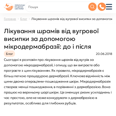
Головна
Блог
Лікування шрамів від вугрової висипки за допомогою мі
Лікування шрамів від вугрової
висипки за допомогою
мікродермабразії: до і після
Блог
20.06.2018
Сьогодні я розповім про лікування шрамів від вугрів за
допомогою мікродермабразії, і опишу, що ви виграєте або
програєте з цим лікуванням. Як правило, мікродермабразія є
більш легкою процедурою дермабразії. Ключова відмінність між
цими двома операціями-пошкодження шкіри. Мікродермабразія
створює менші пошкодження, в порівнянні з дермабразією. Вона
працює на верхньому шарі шкіри. Це зменшує ризик ускладнень і
час простою, але не може конкурувати з дермабразією в
результатах, особливо для глибоких рубців.