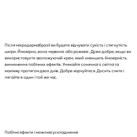
Після мікродермабразії ви будете відчувати сухість і стягнутість
шкіри. Ймовірно, вона червоніє або рожевіє. Дуже добре, якщо ви
використовуєте зволожуючий крем, який зменшить ймовірність
виникнення побічних ефектів. Уникайте сонячного світла та
макіяжу протягом двох днів. Добре харчуйтеся. Досить спите і
лягайте в один і той же час.
Побічні ефекти і можливі ускладнення