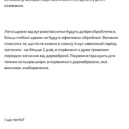
освіження.
Легкі шрами від вугрової висипки будуть добре оброблятися.
Більш глибокі шрами не будуть ефективно оброблені. Великим
плюсом є те, що після кожного сеансу існує невеликий період
загоєння - не більше 2 днів, в порівнянні з дуже тривалим
періодом загоєння від дермабразії. Лікування підходить для
темних кольорів шкіри, в порівнянні з дермабразією, яка
викликає знебарвлення.
І що потім?