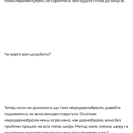
поекспериментувати, не соромтеся, але будьте готові до мінусів.
Чи варто вам це робити?
Тепер, коли ми дізналися, що таке мікродермабразія, давайте
подивимося, як вона використовується. Оскільки
мікродермабразія менш агресивна, ніж дермабразія, вона без
проблем працює на всіх типах шкіри. Метод мало змінює шкіру і в
основному використовується в якості інструменту для її