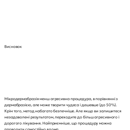
Висновок
Мікродермабразія менш агресивна процедура, в порівнянні з
дермабразією, але може творити чудеса і дешевше (до 50%).
Крім того, метод набагато безпечніше. Але якщо ви залишитеся
незадоволені результатом, переходите до більш агресивного і
дорогого лікування. Найприємніше, що процедуру можна
проводити самостійно вдома.