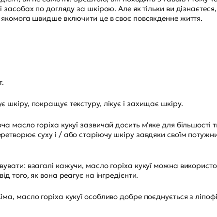
і засобах по догляду за шкірою. Але як тільки ви дізнаєтеся,
е якомога швидше включити це в своє повсякденне життя.
т.
є шкіру, покращує текстуру, лікує і захищає шкіру.
оча масло горіха кукуї зазвичай досить м'яке для більшості 
еретворює суху і / або старіючу шкіру завдяки своїм поту
вувати: взагалі кажучи, масло горіха кукуї можна використ
ід того, як вона реагує на інгредієнти.
іма, масло горіха кукуї особливо добре поєднується з ліпоф