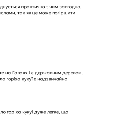
єднується практично з чим завгодно.
аслами, так як це може погіршити
осте на Гаваях і є державним деревом.
о горіха кукуї є надзвичайно
ло горіха кукуї дуже легке, що