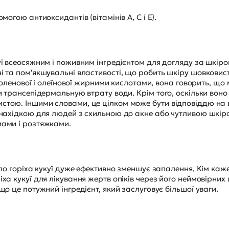
огою антиоксидантів (вітамінів A, C і E).
ї всеосяжним і поживним інгредієнтом для догляду за шкіро
 та пом'якшувальні властивості, що робить шкіру шовковис
іноленової і олеїнової жирними кислотами, вона говорить, що
 трансепідермальную втрату води. Крім того, оскільки воно
тою. Іншими словами, це цілком може бути відповіддю на 
знахідкою для людей з схильною до акне або чутливою шкір
ами і розтяжками.
ло горіха кукуї дуже ефективно зменшує запалення, Кім каже,
а кукуї для лікування жертв опіків через його неймовірних 
о це потужний інгредієнт, який заслуговує більшої уваги.