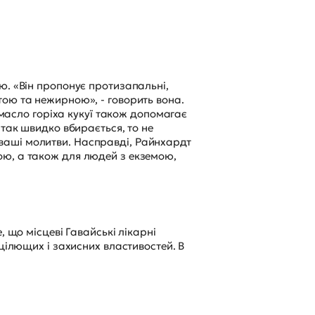
ю. «Він пропонує протизапальні,
тою та нежирною», - говорить вона.
 масло горіха кукуї також допомагає
 так швидко вбирається, то не
ваші молитви. Насправді, Райнхардт
ою, а також для людей з екземою,
 що місцеві Гавайські лікарні
цілющих і захисних властивостей. В