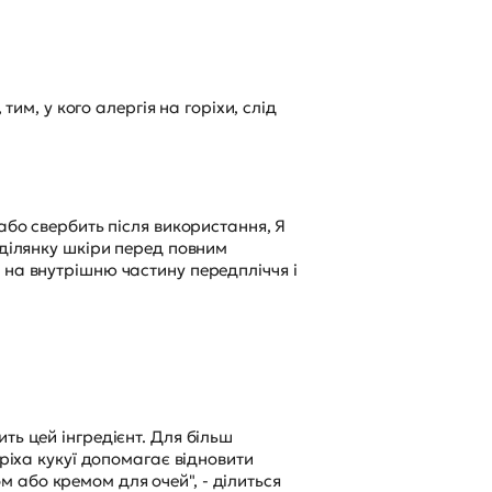
тим, у кого алергія на горіхи, слід
або свербить після використання, Я
 ділянку шкіри перед повним
 на внутрішню частину передпліччя і
ть цей інгредієнт. Для більш
оріха кукуї допомагає відновити
 або кремом для очей", - ділиться