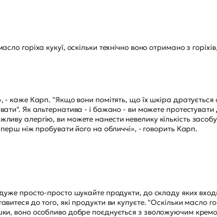
сло горіха кукуї, оскільки технічно воно отримано з горіхів, 
 - каже Карп. "Якщо вони помітять, що їх шкіра дратується 
вати". Як альтернатива - і бажано - ви можете протестувати
ливу алергію, ви можете нанести невелику кількість засобу
 перш ніж пробувати його на обличчі», - говорить Карп.
дуже просто-просто шукайте продукти, до складу яких входи
витеся до того, які продукти ви купуєте. "Оскільки масло г
ки, воно особливо добре поєднується з зволожуючим кремом