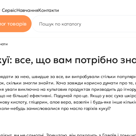
Сервіс
Навчання
Контакти
ог товарів
знати
куї: все, що вам потрібно зн
оглядати за нею, швидше за все, ви випробували стільки попу
ток, скільки змогли знайти. Хоча завжди корисно думати про те
ня уваги виключно на культових продуктах призводить до ігнор
кщо не більше) ефективні. Подумай про це. Якщо у вас суха шкір
ову кислоту, гліцерин, алое вера, вазелін і будь-яке інше кільк
коли-небудь замислювалися про масло горіхів кукуї?
дієнт, ви не самотні. Зрештою, він походить з Гаваїв і тому ч