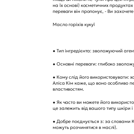
на їх основі) косметичних продуктах 
переваги він пропонує, - Ви захочет
Масло горіхів кукуї
● Тип інгредієнта: зволожуючий аген
● Основні переваги: глибоко зволожу
● Кому слід його використовувати: х
Аліса Кім каже, що воно особливо п
властивостям.
● Як часто ви можете його використо
це залежить від вашого типу шкіри і в
● Добре поєднується з: за словами К
можуть розчинятися в маслі).