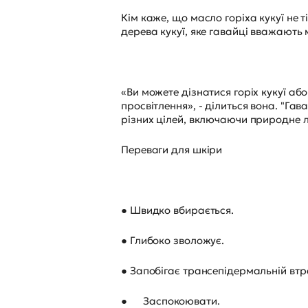
Кім каже, що масло горіха кукуї не 
дерева кукуї, яке гавайці вважають
«Ви можете дізнатися горіх кукуї або 
просвітлення», - ділиться вона. "Гав
різних цілей, включаючи природне лі
Переваги для шкіри
● Швидко вбирається.
● Глибоко зволожує.
● Запобігає трансепідермальній втра
●
Заспокоювати.