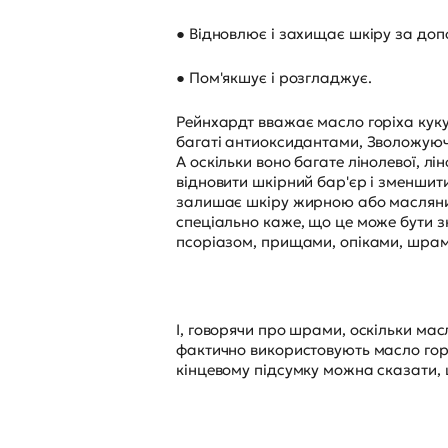
● Відновлює і захищає шкіру за допом
● Пом'якшує і розгладжує.
Рейнхардт вважає масло горіха куку
багаті антиоксидантами, Зволожуючі
А оскільки воно багате лінолевої, л
відновити шкірний бар'єр і зменшити
залишає шкіру жирною або маслянис
спеціально каже, що це може бути 
псоріазом, прищами, опіками, шрам
І, говорячи про шрами, оскільки мас
фактично використовують масло горіх
кінцевому підсумку можна сказати, щ