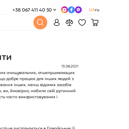
+38 067 411 40 50
UA
ru
ати
13.08.2021
лярних очищувальних, отшелушивающих
, що добре працює для інших людей з
ування інших, менш відомих засобів
а, ви, ймовірно, набили свій рутинний
ість часто використовуваних і
астіше зустрічається в Гавайських (і