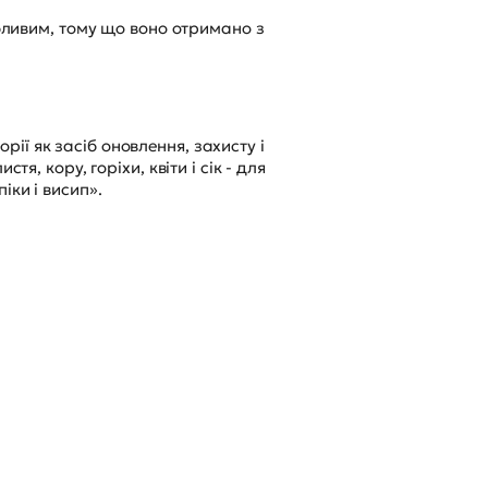
обливим, тому що воно отримано з
орії як засіб оновлення, захисту і
я, кору, горіхи, квіти і сік - для
іки і висип».