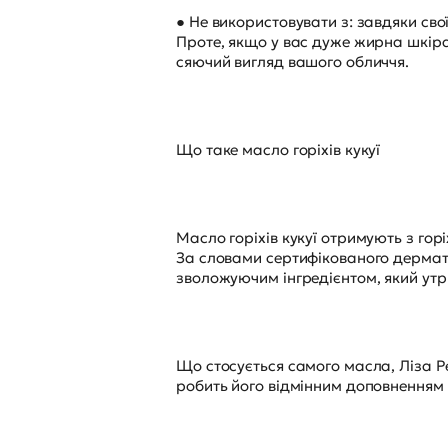
● Не використовувати з: завдяки сво
Проте, якщо у вас дуже жирна шкіра
сяючий вигляд вашого обличчя.
Що таке масло горіхів кукуї
Масло горіхів кукуї отримують з горі
За словами сертифікованого дермато
зволожуючим інгредієнтом, який утри
Що стосується самого масла, Ліза Ре
робить його відмінним доповненням д