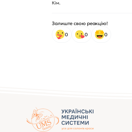
Кім.
Залиште свою реакцію!
0
0
0