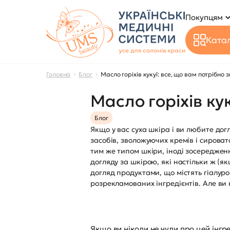
Покупцям
Катал
Головна
Блог
Масло горіхів кукуї: все, що вам потрібно 
Масло горіхів ку
Блог
Якщо у вас суха шкіра і ви любите д
засобів, зволожуючих кремів і сирова
тим же типом шкіри, іноді зосереджен
догляду за шкірою, які настільки ж (я
догляд продуктами, що містять гіалурон
розрекламованих інгредієнтів. Але ви 
Якщо ви ніколи не чули про цей інгре