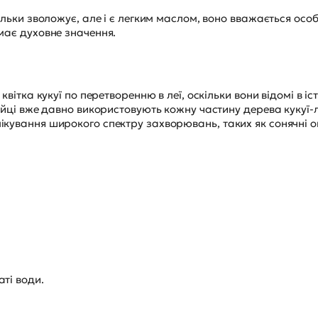
тільки зволожує, але і є легким маслом, воно вважається ос
 має духовне значення.
квітка кукуї по перетворенню в леї, оскільки вони відомі в іст
айці вже давно використовують кожну частину дерева кукуї-лист
кування широкого спектру захворювань, таких як сонячні оп
ті води.