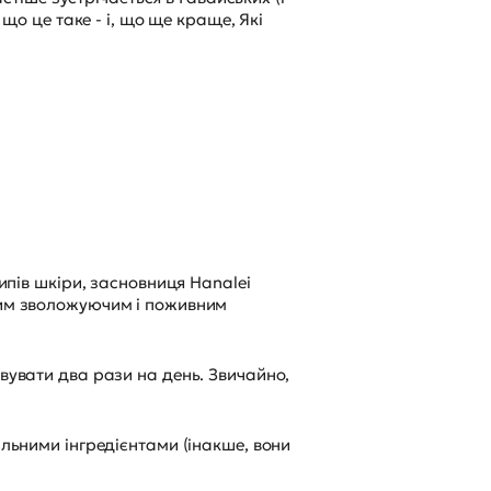
 що це таке - і, що ще краще, Які
типів шкіри, засновниця Hanalei
жним зволожуючим і поживним
овувати два рази на день. Звичайно,
ільними інгредієнтами (інакше, вони