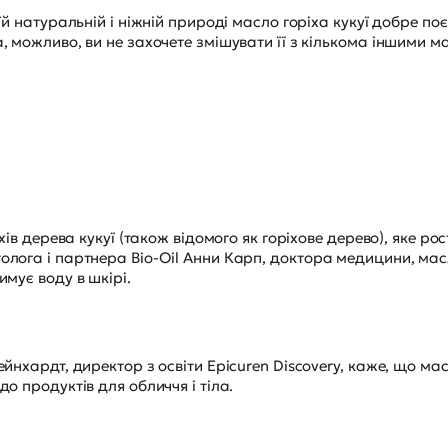
їй натуральній і ніжній природі масло горіха кукуї добре по
, можливо, ви не захочете змішувати її з кількома іншими м
хів дерева кукуї (також відомого як горіхове дерево), яке р
лога і партнера Bio-Oil Анни Карп, доктора медицини, масл
мує воду в шкірі.
йнхардт, директор з освіти Epicuren Discovery, каже, що мас
о продуктів для обличчя і тіла.