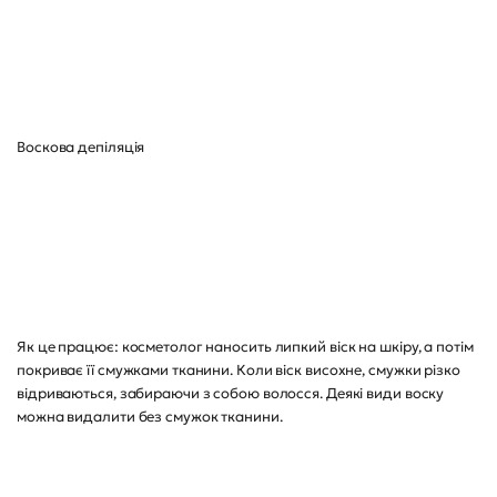
Воскова депіляція
Як це працює: косметолог наносить липкий віск на шкіру, а потім
покриває її смужками тканини. Коли віск висохне, смужки різко
відриваються, забираючи з собою волосся. Деякі види воску
можна видалити без смужок тканини.