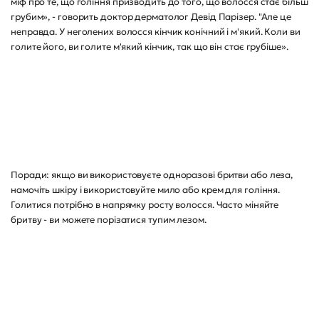
міф про те, що гоління призводить до того, що волосся стає більш
грубим», - говорить доктор дерматолог Девід Парізер. "Але це
неправда. У неголених волосся кінчик конічний і м'який. Коли ви
голите його, ви голите м'який кінчик, так що він стає грубіше».
Поради: якщо ви використовуєте одноразові бритви або леза,
намочіть шкіру і використовуйте мило або крем для гоління.
Голитися потрібно в напрямку росту волосся. Часто міняйте
бритву - ви можете порізатися тупим лезом.