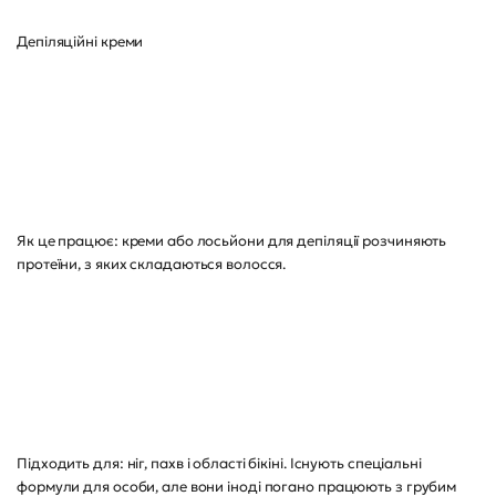
Депіляційні креми
Як це працює: креми або лосьйони для депіляції розчиняють
протеїни, з яких складаються волосся.
Підходить для: ніг, пахв і області бікіні. Існують спеціальні
формули для особи, але вони іноді погано працюють з грубим