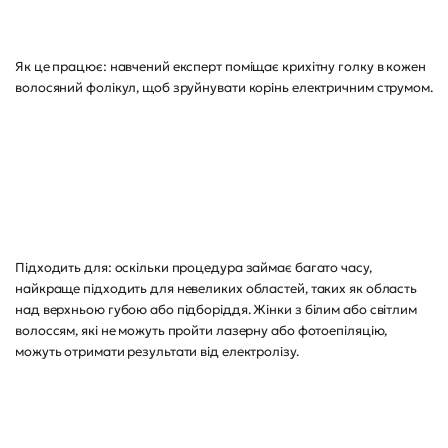
Як це працює: навчений експерт поміщає крихітну голку в кожен
волосяний фолікул, щоб зруйнувати корінь електричним струмом.
Підходить для: оскільки процедура займає багато часу,
найкраще підходить для невеликих областей, таких як область
над верхньою губою або підборіддя. Жінки з білим або світлим
волоссям, які не можуть пройти лазерну або фотоепіляцію,
можуть отримати результати від електролізу.