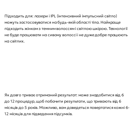
Підходить для: лазери і IPL (інтенсивний імпульсний світло)
можуть застосовуватися на будь-якій області тіла. Найкраще
підходить жінкам з темним волоссям і світлою шкірою. Технології
не буде працювати на сивому волоссі і не дуже добре працюють
на світлих.
Як довго триває отриманий результат: може знадобитися від 6
до 12 процедур, щоб побачити результати, що тривають від 6
місяців до 5 років. Можливо, вам доведеться повертатися кожні 6-
12 місяців для підведення підсумків.