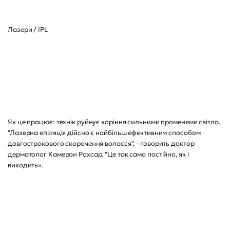
Лазери / IPL
Як це працює: технік руйнує коріння сильними променями світла.
"Лазерна епіляція дійсно є найбільш ефективним способом
довгострокового скорочення волосся", - говорить доктор
дерматолог Камерон Рохсар. "Це так само постійно, як і
виходить».