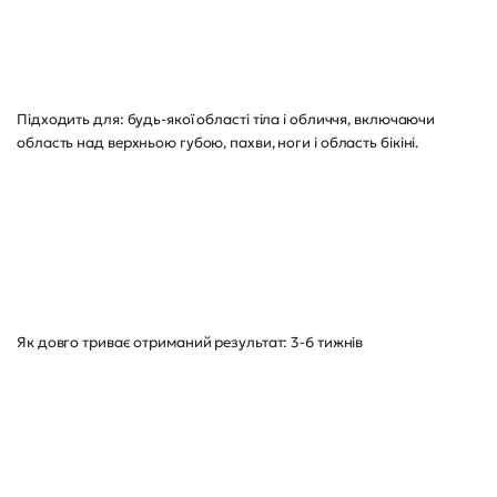
Підходить для: будь-якої області тіла і обличчя, включаючи
область над верхньою губою, пахви, ноги і область бікіні.
Як довго триває отриманий результат: 3-6 тижнів