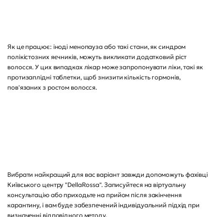
Як це працює: іноді менопауза або такі стани, як синдром
полікістозних яєчників, можуть викликати додатковий ріст
волосся. У цих випадках лікар може запропонувати ліки, такі як
протизаплідні таблетки, щоб знизити кількість гормонів,
пов'язаних з ростом волосся.
Вибрати найкращий для вас варіант завжди допоможуть фахівці
Київського центру "DellaRossa". Записуйтеся на віртуальну
консультацію або приходьте на прийом після закінчення
карантину, і вам буде забезпечений індивідуальний підхід при
визначенні відповідного методу.