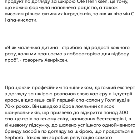
продукт по догляду за шкірою Ole Henriksen, це тому,
що кожна формула наповнена радістю, а також
високим рівнем активних інгредієнтів, таких як вітамін C
і aha-кислоти.
«Я як маленька дитина і стрибаю від радості кожного
разу, коли ми працюємо з лабораторією для відбору
проб", - говорить Хенріксен.
Працюючи професійним танцівником, датський експерт
з догляду за шкірою розпочав свою кар'єру в індустрії
краси, відкривши свій перший спа-салон у Голлівуді в
70-х роках. Він швидко зібрав лояльний список
шанувальників, що призвело до відкриття понад 300
спа-центрів по всьому світу, написання бестселерів і, в
кінцевому підсумку, до шалено успішного однойменного
бренду засобів по догляду за шкірою, що продається в
Sephora. Також він заробив репутацію самого