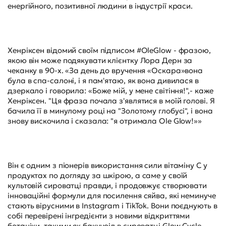
енергійного, позитивної людини в індустрії краси.
Хенріксен відомий своїм підписом #OleGlow - фразою,
якою він може подякувати клієнтку Лора Дерн за
чеканку в 90-х. «За день до вручення «Оскара»вона
була в спа-салоні, і я пам'ятаю, як вона дивилася в
дзеркало і говорила: «Боже мій, у мене світіння!",- каже
Хенріксен. "Ця фраза почала з'являтися в моїй голові. Я
бачила її в минулому році на "Золотому глобусі", і вона
знову вискочила і сказала: "я отримала Ole Glow!»»
Він є одним з піонерів використання сили вітаміну С у
продуктах по догляду за шкірою, а саме у своїй
культовій сироватці правди, і продовжує створювати
інноваційні формули для посилення сяйва, які неминуче
стають вірусними в Instagram і TikTok. Вони поєднують в
собі перевірені інгредієнти з новими відкриттями
ботаніки, такими як бакучоіл в сироватці Glow Cycle