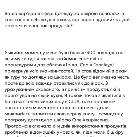
Ваша кар'єра в сфері догляду за шкірою почалася з
спа-салонів. Як ви дізналися, що зараз вдалий час для
створення власних продуктів?
У якийсь момент у мене було більше 300 закладів по
всьому світу, і я також знайомив естетиків з
процедурами для обличчя і тіла. Спа в Голлівуді
привернув усіх знаменитостей, і я став відомий зіркам
як гуру по догляду за шкірою. Це була величезна честь,
проте до всіх завжди ставилися як до зірок. З
урахуванням сказаного, я приніс їм продукти, які я
приготував на своїй кухні. Я також почав з'являтися в
багатьох телевізійних шоу в США, але справжнім
поворотним моментом стало те, що мені дали
можливість написати свою першу книгу - семиденну
програму догляду за шкірою Оле Хенріксена.
Програма включала сім днів використання продуктів,
зроблених в домашніх умовах, які піднімали б шкіру