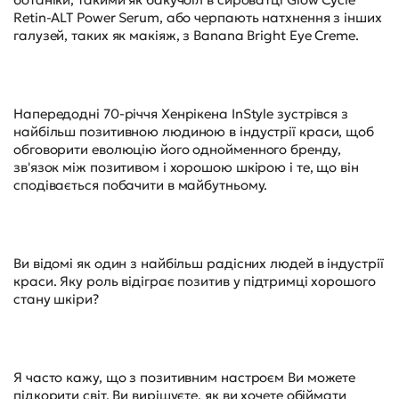
Retin-ALT Power Serum, або черпають натхнення з інших
галузей, таких як макіяж, з Banana Bright Eye Creme.
Напередодні 70-річчя Хенрікена InStyle зустрівся з
найбільш позитивною людиною в індустрії краси, щоб
обговорити еволюцію його однойменного бренду,
зв'язок між позитивом і хорошою шкірою і те, що він
сподівається побачити в майбутньому.
Ви відомі як один з найбільш радісних людей в індустрії
краси. Яку роль відіграє позитив у підтримці хорошого
стану шкіри?
Я часто кажу, що з позитивним настроєм Ви можете
підкорити світ. Ви вирішуєте, як ви хочете обіймати