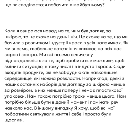
що ви сподіваєтеся побачити в майбутньому?
Коли я озираюся назад на те, чим був догляд за
шкірою, то це схоже на день і ніч. Це схоже на те, що ми
бачили з розвитком індустрії краси в усіх напрямках. Як
ми знаємо, глобальне потепління впливає на всіх нас
зараз і завтра. Ми всі несемо величезну
відповідальність за те, щоб зробити все можливе, щоб
змінити ситуацію, в тому числі і в індустрії краси. Сюди
входять продукти, які не забруднюють навколишнє
середовище, які можна розкласти. Наприклад, деякі з
наших останніх наборів для догляду за шкірою менше
за розміром, в них менше паперу і немає пластикової
упаковки. Нам також потрібно трохи менше цього. Нам
потрібно більше бути в даний момент і помічати речі
навколо нас. В іншому випадку Я хочу, щоб всі мої
побратими святкували життя і себе і просто були
щасливі.