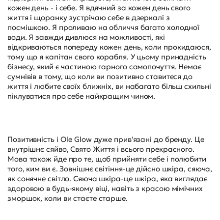
кожен день - і себе. Я вдячний за кожен день свого
життя і щоранку зустрічаю себе в дзеркалі з
посмішкою. Я проливаю на обличчя багато холодної
води. Я завжди дивлюся на можливості, які
відкриваються попереду кожен день, коли прокидаюся,
тому що я капітан свого корабля. У цьому принадність
бізнесу, який є частиною гарного самопочуття. Немає
сумнівів в тому, що коли ви позитивно ставитеся до
життя і любите своїх ближніх, ви набагато більш схильні
піклуватися про себе найкращим чином.
Позитивність і Ole Glow дуже прив'язані до бренду. Це
внутрішнє сяйво, Свято Життя і всього прекрасного.
Мова також йде про те, щоб прийняти себе і полюбити
того, ким ви є. Зовнішнє світіння-це дійсно шкіра, сяюча,
як сонячне світло. Сяюча шкіра-це шкіра, яка виглядає
здоровою в будь-якому віці, навіть з красою мімічних
зморшок, коли ви стаєте старше.