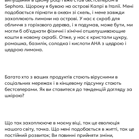
Sephora. Щороку я буваю на острові Капрі в Італії. Мені
подобається пірнати в океан зі скель, і мене завжди
захоплюють лимони на острові. У нас є скраб для
обличчя з горіхового дерева, і я подумав, може бути, ми
могли б об'єднати фізичні і хімічні отшелушивающие
кошти в новому скрабі. Отже, у нас є кристали цукру,
ромашка, базилік, солодка і кислоти AHA з цедрою і
цедрою лимона.
Багато хто з ваших продуктів стають вірусними в
соціальних мережах і в кінцевому підсумку стають
бестселерами. Як ви ставитеся до тенденцій догляду за
шкірою?
Що так захоплююче в моєму віці, так це еволюція
нашого світу, точка. Що мені подобається в житті, так це
постійний розвиток; Ви повинні прийняти зміни,