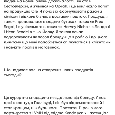
людей на новий рівень досконалості. Він став
бестселером, я з'явився на Oprah, і це викликало попит
на продукцію Ole. Я почав їх формулювати разом з
хіміком і відкрив бізнес з доставки поштою. Продукція
також продавалася в модних бутиках, таких як Fred
Segal, і в універмагах, таких як Harvey Nichols в Лондоні
і Henri Bendel в Нью-Йорку. Я також почав
подорожувати як посол бренду-що я роблю і до цього
дня-тому що мені подобається спілкуватися з клієнтами
і навчати послів в магазинах.
Що надихає вас на створення нових продуктів
сьогодні?
Ця курортна спадщина невіддільна від бренду. У нас
досі є спа тут, в Голлівуді, і він був відремонтований і
став кращим, ніж будь-коли. Протягом 11 років мого
партнерства з LVMH під егідою Kendo успіх і потенціал