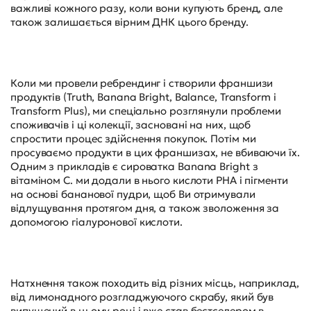
важливі кожного разу, коли вони купують бренд, але
також залишається вірним ДНК цього бренду.
Коли ми провели ребрендинг і створили франшизи
продуктів (Truth, Banana Bright, Balance, Transform і
Transform Plus), ми спеціально розглянули проблеми
споживачів і ці колекції, засновані на них, щоб
спростити процес здійснення покупок. Потім ми
просуваємо продукти в цих франшизах, не вбиваючи їх.
Одним з прикладів є сироватка Banana Bright з
вітаміном С. ми додали в нього кислоти PHA і пігменти
на основі бананової пудри, щоб Ви отримували
відлущування протягом дня, а також зволоження за
допомогою гіалуронової кислоти.
Натхнення також походить від різних місць, наприклад,
від лимонадного розгладжуючого скрабу, який був
випущений в цьому році і вже став бестселером в