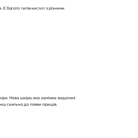
. Є багато типів кислот з різними
кіри. Нова шкіра, яка замінює видалені
менш схильна до появи прищів.