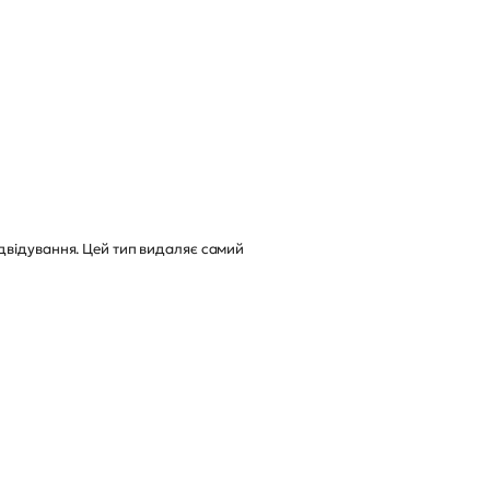
двідування. Цей тип видаляє самий