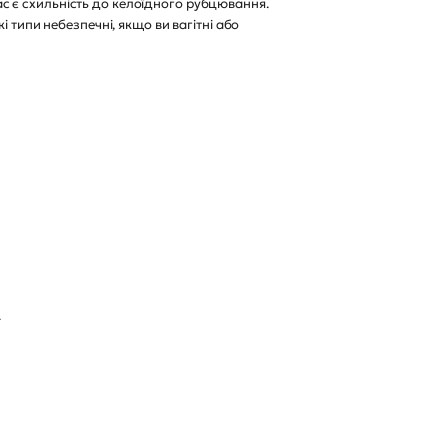
с є схильність до келоїдного рубцювання.
 типи небезпечні, якщо ви вагітні або
.