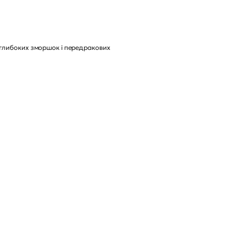
 глибоких зморшок і передракових