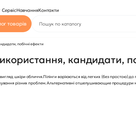
Сервіс
Навчання
Контакти
ог товарів
андидати, побічні ефекти
 використання, кандидати, п
вигляд шкіри обличчя.Пілінги варіюються від легких (без простою) до г
лікування різних проблем. Альтернативні отшелушивающие процедури мо