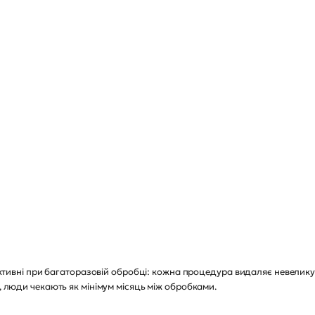
ефективні при багаторазовій обробці: кожна процедура видаляє невелик
о, люди чекають як мінімум місяць між обробками.