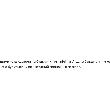
ошими кандидатами на будь-які хімічні пілінги. Люди з більш темним 
істю будуть відчувати нерівний відтінок шкіри після.