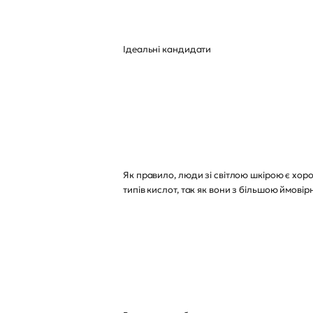
Ідеальні кандидати
Як правило, люди зі світлою шкірою є хор
типів кислот, так як вони з більшою ймовірн