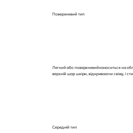
Поверхневий тип
Легкий або поверхневийнаноситься на обли
верхній шар шкіри, відкриваючи свіжу, і с
Середній тип