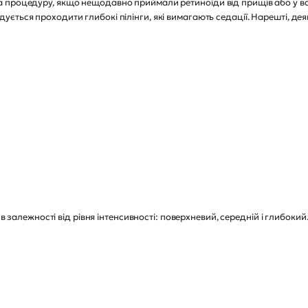
 процедуру, якщо нещодавно приймали ретиноїди від прищів або у ва
ться проходити глибокі пілінги, які вимагають седації. Нарешті, деякі
 в залежності від рівня інтенсивності: поверхневий, середній і глибокий