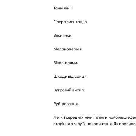
Тонкі лінії.
Гіперпігментацію
Веснянки.
Меланодермія.
Вікові плями.
Шкоди від сонця.
Вугровий висип.
Рубцювання.
Легкі і середні хімічні пілінги найбільш 
старіння в міру їх накопичення. Як правил