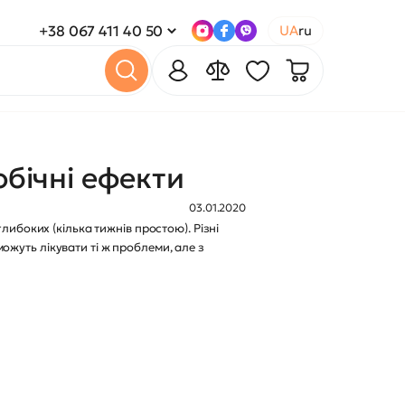
+38 067 411 40 50
UA
ru
обічні ефекти
03.01.2020
либоких (кілька тижнів простою). Різні
жуть лікувати ті ж проблеми, але з