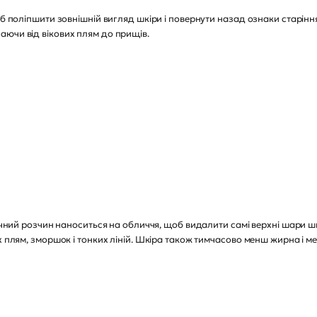
об поліпшити зовнішній вигляд шкіри і повернути назад ознаки старіння
аючи від вікових плям до прищів.
мічний розчин наноситься на обличчя, щоб видалити самі верхні шари ш
х плям, зморшок і тонких ліній. Шкіра також тимчасово менш жирна і 