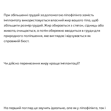
При збільшенні грудей за допомогою ліпофілінга замість
імплантату використовується власний жир вашого тіла, щоб
збільшити розмір грудей. Жир збирається з стегон, сідниць або
живота, очищається, а потім обережно вводиться в груди для
природного поліпшення, яке виглядає і відчувається як
справжній бюст.
Чи дійсно перенесення жиру краще імплантації?
На перший погляд це звучить ідеально, але як у ліпофілінга, так і