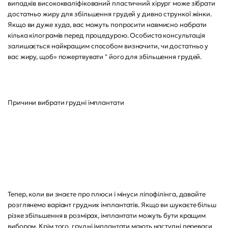
випадків висококваліфікований пластичний хірург може зібрати
достатньо жиру для збільшення грудей у дивно стрункої жінки.
Якщо ви дуже худа, вас можуть попросити навмисно набрати
кілька кілограмів перед процедурою. Особиста консультація
залишається найкращим способом визначити, чи достатньо у
вас жиру, щоб» пожертвувати " його для збільшення грудей.
Причини вибрати грудні імплантати
Тепер, коли ви знаєте про плюси і мінуси ліпофілінга, давайте
розглянемо варіант грудних імплантатів. Якщо ви шукаєте більш
різке збільшення в розмірах, імплантати можуть бути кращим
вибором. Крім того, грудні імплантати мають наступні переваги