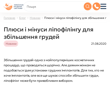
Головна
Блог
Новини
Плюси і мінуси ліпофілінгу для збільшення гр
Плюси і мінуси ліпофілінгу для
збільшення грудей
Новини
21.08.2020
Збільшення грудей-одна з найпопулярніших косметичних
процедур, що проводяться щорічно. Але деяким жінкам не
подобається ідея установки грудних імплантатів. Для тих, хто не
хоче імплантатів, але все ще шукає способи збільшити груди,
ліпофілінг може бути привабливим вибором.