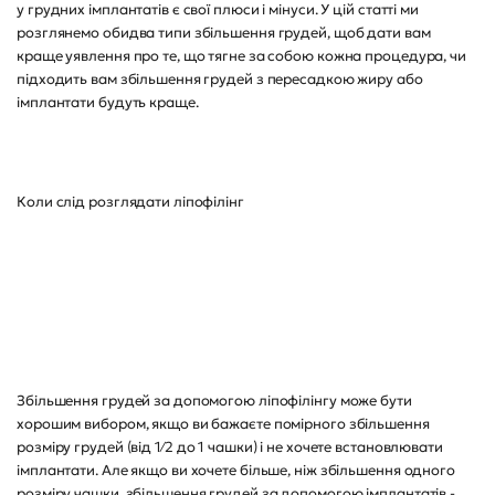
у грудних імплантатів є свої плюси і мінуси. У цій статті ми
розглянемо обидва типи збільшення грудей, щоб дати вам
краще уявлення про те, що тягне за собою кожна процедура, чи
підходить вам збільшення грудей з пересадкою жиру або
імплантати будуть краще.
Коли слід розглядати ліпофілінг
Збільшення грудей за допомогою ліпофілінгу може бути
хорошим вибором, якщо ви бажаєте помірного збільшення
розміру грудей (від 1⁄2 до 1 чашки) і не хочете встановлювати
імплантати. Але якщо ви хочете більше, ніж збільшення одного
розміру чашки, збільшення грудей за допомогою імплантатів -