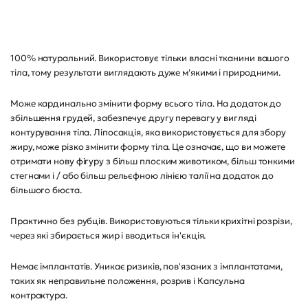
100% натуральний. Використовує тільки власні тканини вашого
тіла, тому результати виглядають дуже м'якими і природними.
Може кардинально змінити форму всього тіла. На додаток до
збільшення грудей, забезпечує другу перевагу у вигляді
контурування тіла. Ліпосакція, яка використовується для збору
жиру, може різко змінити форму тіла. Це означає, що ви можете
отримати нову фігуру з більш плоским животиком, більш тонкими
стегнами і / або більш рельєфною лінією талії на додаток до
більшого бюста.
Практично без рубців. Використовуються тільки крихітні розрізи,
через які збирається жир і вводиться ін'єкція.
Немає імплантатів. Уникає ризиків, пов'язаних з імплантатами,
таких як неправильне положення, розрив і Капсульна
контрактура.