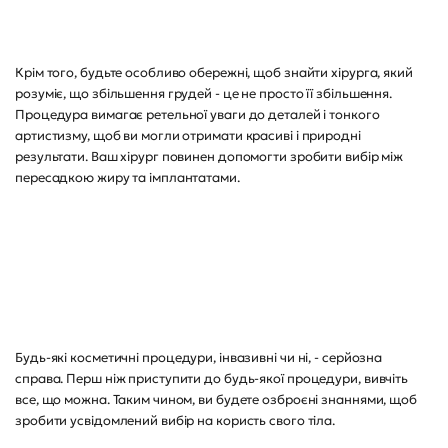
Крім того, будьте особливо обережні, щоб знайти хірурга, який
розуміє, що збільшення грудей - це не просто її збільшення.
Процедура вимагає ретельної уваги до деталей і тонкого
артистизму, щоб ви могли отримати красиві і природні
результати. Ваш хірург повинен допомогти зробити вибір між
пересадкою жиру та імплантатами.
Будь-які косметичні процедури, інвазивні чи ні, - серйозна
справа. Перш ніж приступити до будь-якої процедури, вивчіть
все, що можна. Таким чином, ви будете озброєні знаннями, щоб
зробити усвідомлений вибір на користь свого тіла.