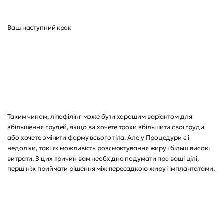
Ваш наступний крок
Таким чином, ліпофілінг може бути хорошим варіантом для
збільшення грудей, якщо ви хочете трохи збільшити свої груди
або хочете змінити форму всього тіла. Але у Процедури є і
недоліки, такі як можливість розсмоктування жиру і більш високі
витрати. З цих причин вам необхідно подумати про ваші цілі,
перш ніж приймати рішення між пересадкою жиру і імплантатами.