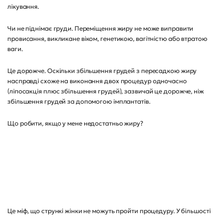
лікування.
Чи не піднімає груди. Переміщення жиру не може виправити
провисання, викликане віком, генетикою, вагітністю або втратою
ваги.
Це дорожче. Оскільки збільшення грудей з пересадкою жиру
насправді схоже на виконання двох процедур одночасно
(ліпосакція плюс збільшення грудей), зазвичай це дорожче, ніж
збільшення грудей за допомогою імплантатів.
Що робити, якщо у мене недостатньо жиру?
Це міф, що стрункі жінки не можуть пройти процедуру. У більшості