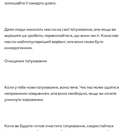
залишайте її занадто довго.
Деякі люди наносять масла на свої татуювання, але якщо ви
вирішите це зробити, переконайтеся, що вони чисті. Кокосове
масло-найпопулярніший варіант, але воно може бути
комедогенним.
Очищення татуювання
Коли у тебе нове татуювання, вона пече. Чистка може здатися
неприємним завданням, але вона необхідна, якщо ви хочете
уникнути зараження.
Коли ви будете готові очистити татуювання, скористайтеся