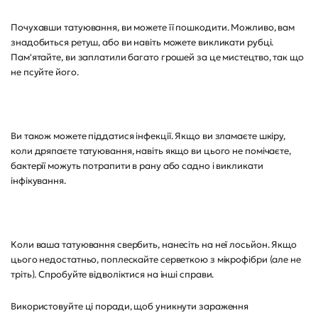
Почухавши татуювання, ви можете її пошкодити. Можливо, вам
знадобиться ретуш, або ви навіть можете викликати рубці.
Пам'ятайте, ви заплатили багато грошей за це мистецтво, так що
не псуйте його.
Ви також можете піддатися інфекції. Якщо ви зламаєте шкіру,
коли дряпаєте татуювання, навіть якщо ви цього не помічаєте,
бактерії можуть потрапити в рану або садно і викликати
інфікування.
Коли ваша татуювання свербить, нанесіть на неї лосьйон. Якщо
цього недостатньо, поплескайте серветкою з мікрофібри (але не
тріть). Спробуйте відволіктися на інші справи.
Використовуйте ці поради, щоб уникнути зараження