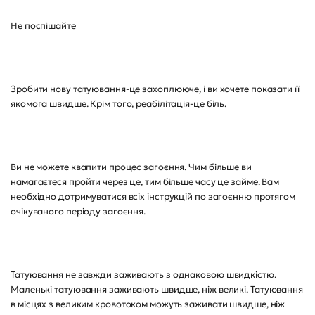
Не поспішайте
Зробити нову татуювання-це захоплююче, і ви хочете показати її
якомога швидше. Крім того, реабілітація-це біль.
Ви не можете квапити процес загоєння. Чим більше ви
намагаєтеся пройти через це, тим більше часу це займе. Вам
необхідно дотримуватися всіх інструкцій по загоєнню протягом
очікуваного періоду загоєння.
Татуювання не завжди заживають з однаковою швидкістю.
Маленькі татуювання заживають швидше, ніж великі. Татуювання
в місцях з великим кровотоком можуть заживати швидше, ніж