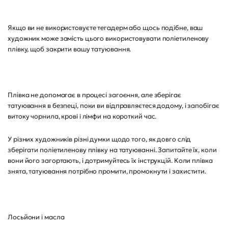
Якщо ви не використовуєте тегадерм або щось подібне, ваш
художник може замість цього використовувати поліетиленову
плівку, щоб закрити вашу татуювання.
Плівка не допомагає в процесі загоєння, але зберігає
татуювання в безпеці, поки ви відправляєтеся додому, і запобігає
витоку чорнила, крові і лімфи на короткий час.
У різних художників різні думки щодо того, як довго слід
зберігати поліетиленову плівку на татуюванні. Запитайте їх, коли
вони його загортають, і дотримуйтесь їх інструкцій. Коли плівка
знята, татуювання потрібно промити, промокнути і захистити.
Лосьйони і масла