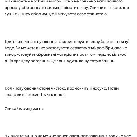
м'яким антимікробним милом. Воно не повинно мати зайвого
аромату або занадто сильно знімати шкіру. Уникайте всього, що
сушить шкіру або змушує її відчувати себе стягнутою.
Для очищення татуювання використовуйте теплу (але не гарячу)
воду. Ви можете використовувати серветку з мікрофібри, але не
використовуйте абразивні матеріали протягом перших кількох
днів процесу загоєння. Це пошкодить вашу татуювання.
Коли татуювання стане чистою, промокніть її насухо. Потім
зволожите і захистіть малюнок.
Уникайте занурення
Чи знаєте ви, що не можна занурювати татуювання в воду на час