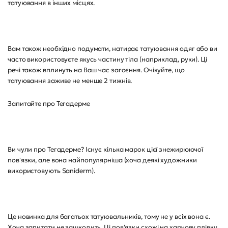
татуювання в інших місцях.
Вам також необхідно подумати, натирає татуювання одяг або ви
часто використовуєте якусь частину тіла (наприклад, руки). Ці
речі також вплинуть на Ваш час загоєння. Очікуйте, що
татуювання заживе не менше 2 тижнів.
Запитайте про Тегадерме
Ви чули про Тегадерме? Існує кілька марок цієї знежирюючої
пов'язки, але вона найпопулярніша (хоча деякі художники
використовують Saniderm).
Це новинка для багатьох татуювальників, тому не у всіх вона є.
Хоча запитати не зашкодить. Ці пов'язки схожі на харчову плівку,