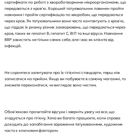
сертифікати по роботі з хвороботворними мікроорганізмами, що
передаються з кров'ю. Хороший татуювальник повинен пройти
навчання і пройти сертифікацію по хворобам, що передаються
через кров. Як татуювальники вони часто контактують з кров'ю,
що піддає їх ризику різних захворювань, що передаються через
кров, таких як гепатит B, гепатит C, ВІЛ та інші віруси. Навчання
BBP захистить не тільки самих себе, але і вас як клієнта від
інфекцій.
Не соромтеся запитувати про їх гігієнічні стандарти, перш ніж
записатися на прийом. Якщо ви побуваєте в самому магазині, то
зможете переконатися, чи виглядає воно чистим.
Обов'язково прочитайте відгуки і зверніть увагу на все, що
згадується про гігієну. Хоча ви багато працюєте, коли справа
доходить до запобігання зараження татуюваннями, художник
часто є ключовим фактором.