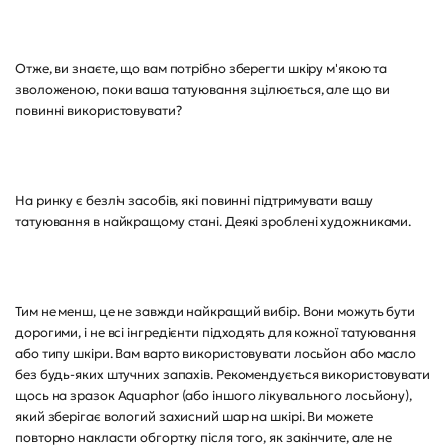
Отже, ви знаєте, що вам потрібно зберегти шкіру м'якою та
зволоженою, поки ваша татуювання зцілюється, але що ви
повинні використовувати?
На ринку є безліч засобів, які повинні підтримувати вашу
татуювання в найкращому стані. Деякі зроблені художниками.
Тим не менш, це не завжди найкращий вибір. Вони можуть бути
дорогими, і не всі інгредієнти підходять для кожної татуювання
або типу шкіри. Вам варто використовувати лосьйон або масло
без будь-яких штучних запахів. Рекомендується використовувати
щось на зразок Aquaphor (або іншого лікувального лосьйону),
який зберігає вологий захисний шар на шкірі. Ви можете
повторно накласти обгортку після того, як закінчите, але не