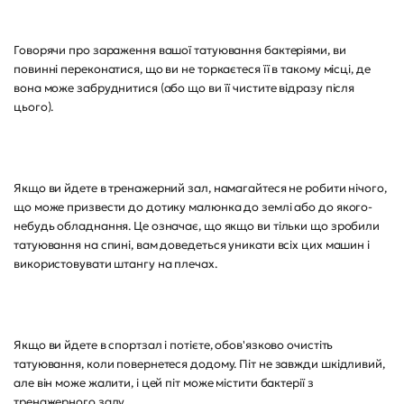
Говорячи про зараження вашої татуювання бактеріями, ви
повинні переконатися, що ви не торкаєтеся її в такому місці, де
вона може забруднитися (або що ви її чистите відразу після
цього).
Якщо ви йдете в тренажерний зал, намагайтеся не робити нічого,
що може призвести до дотику малюнка до землі або до якого-
небудь обладнання. Це означає, що якщо ви тільки що зробили
татуювання на спині, вам доведеться уникати всіх цих машин і
використовувати штангу на плечах.
Якщо ви йдете в спортзал і потієте, обов'язково очистіть
татуювання, коли повернетеся додому. Піт не завжди шкідливий,
але він може жалити, і цей піт може містити бактерії з
тренажерного залу.