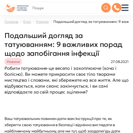
Головна
Блог
Новини
Подальший догляд за татуюванням: 9 важлив
Подальший догляд за
татуюванням: 9 важливих порад
щодо запобігання інфекції
Новини
27.08.2021
Робити татуювання-це весело і захоплююче (хоча і
болісно). Ви можете прикрасити своє тіло творами
мистецтва і словами, які збережете на все життя. Але що
відбувається, коли сеанс закінчується, і ви самі
відповідаєте за свій процес зцілення?
Ваш татуювальник повинен дати вам Інструкції про те, як
зберегти свою татуювання в безпеці і відмінно виглядати в
найближчому майбутньому, але ми тут, щоб заздалегідь дати