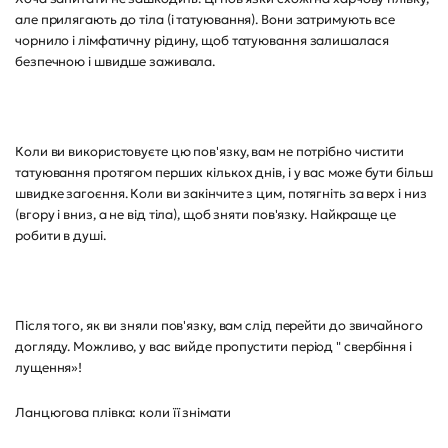
але прилягають до тіла (і татуювання). Вони затримують все
чорнило і лімфатичну рідину, щоб татуювання залишалася
безпечною і швидше заживала.
Коли ви використовуєте цю пов'язку, вам не потрібно чистити
татуювання протягом перших кількох днів, і у вас може бути більш
швидке загоєння. Коли ви закінчите з цим, потягніть за верх і низ
(вгору і вниз, а не від тіла), щоб зняти пов'язку. Найкраще це
робити в душі.
Після того, як ви зняли пов'язку, вам слід перейти до звичайного
догляду. Можливо, у вас вийде пропустити період " свербіння і
лущення»!
Ланцюгова плівка: коли її знімати