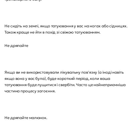
Не сидіть на землі, якщо татуювання у вас на ногах або сідницях.
Також краще не йти в похід зі свіжою татуюванням.
Не дряпайте
Якщо ви не використовували лікувальну пов'язку (а іноді навіть
якщо вона у вас була), буде короткий період, коли ваша
татуювання буде лущитися і свербіти. Часто це найнеприємніша
частина процесу загоєння.
Не дряпайте малюнок.