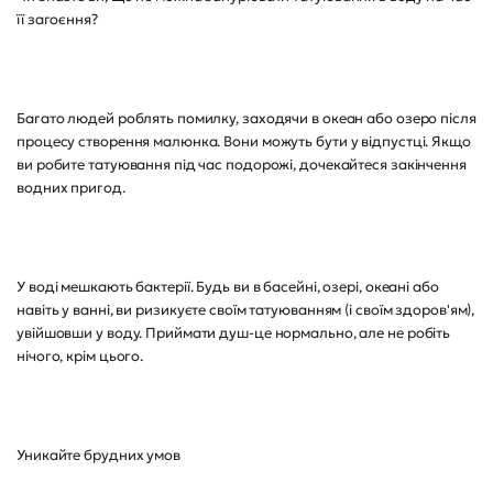
її загоєння?
Багато людей роблять помилку, заходячи в океан або озеро після
процесу створення малюнка. Вони можуть бути у відпустці. Якщо
ви робите татуювання під час подорожі, дочекайтеся закінчення
водних пригод.
У воді мешкають бактерії. Будь ви в басейні, озері, океані або
навіть у ванні, ви ризикуєте своїм татуюванням (і своїм здоров'ям),
увійшовши у воду. Приймати душ-це нормально, але не робіть
нічого, крім цього.
Уникайте брудних умов