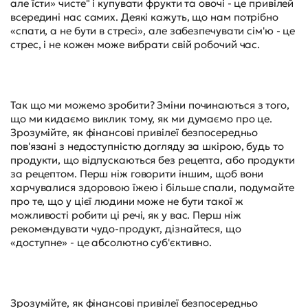
але їсти» чисте" і купувати фрукти та овочі - це привілей
всередині нас самих. Деякі кажуть, що нам потрібно
«спати, а не бути в стресі», але забезпечувати сім'ю - це
стрес, і не кожен може вибрати свій робочий час.
Так що ми можемо зробити? Зміни починаються з того,
що ми кидаємо виклик тому, як ми думаємо про це.
Зрозумійте, як фінансові привілеї безпосередньо
пов'язані з недоступністю догляду за шкірою, будь то
продукти, що відпускаються без рецепта, або продукти
за рецептом. Перш ніж говорити іншим, щоб вони
харчувалися здоровою їжею і більше спали, подумайте
про те, що у цієї людини може не бути такої ж
можливості робити ці речі, як у вас. Перш ніж
рекомендувати чудо-продукт, дізнайтеся, що
«доступне» - це абсолютно суб'єктивно.
Зрозумійте, як фінансові привілеї безпосередньо