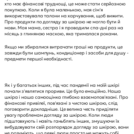
хто має фінансові труднощі, це може стати серйозною
покупкою. Коли я була маленькою, моя сім'я
використовувала талони на харчування, щоб вижити.
Про продукти по догляду за шкірою не могло бути й
мови. Моя мама, сестра і я проводили спа-дні раз на
місяць з глиняною маскою, яка трималася роками.
Якщо ми збиралися витрачати гроші на продукти, це
завжди були шампунь, кондиціонер і засоби для душу -
предмети першої необхідності.
Як і у багатьох інших, під час пандемії на моїй шкірі
почали з'являтися прориви. Це було емоційно. Наша
шкіра і наша самооцінка глибоко взаємопов'язані. Про
фінансові привілеї, пов'язані з чистою шкірою, слід
поговорити докладніше. Це велика честь приділяти
увагу проблемам догляду за шкірою. Коли люди
підштовхують і навіть ганьблять інших, змушуючи їх
вибудовувати свій розпорядок догляду за шкірою, вони
не розуміють, що деякі люди просто не можуть собі