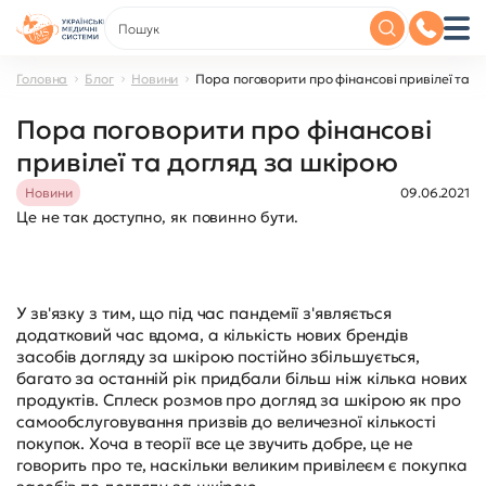
Головна
Блог
Новини
Пора поговорити про фінансові привілеї та 
Пора поговорити про фінансові
привілеї та догляд за шкірою
Новини
09.06.2021
Це не так доступно, як повинно бути.
У зв'язку з тим, що під час пандемії з'являється
додатковий час вдома, а кількість нових брендів
засобів догляду за шкірою постійно збільшується,
багато за останній рік придбали більш ніж кілька нових
продуктів. Сплеск розмов про догляд за шкірою як про
самообслуговування призвів до величезної кількості
покупок. Хоча в теорії все це звучить добре, це не
говорить про те, наскільки великим привілеєм є покупка