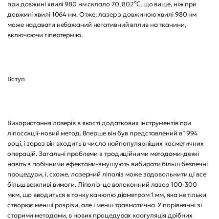
при довжині хвилі 980 нм склало 70, 802℃, що вище, ніж при
довжині хвилі 1064 нм. Отже, лазер з довжиною хвилі 980 нм
може надавати небажаний негативний вплив на тканини,
включаючи гіпертермію.
Вступ
Використання лазерів в якості додаткових інструментів при
ліпосакції-новий метод. Вперше він був представлений в 1994
році, і зараз він входить в число найпопулярніших косметичних
операцій. Загальні проблеми з традиційними методами-деякі
навіть з побічними ефектами-змушують вибирати більш безпечні
процедури, і, схоже, лазерний ліполіз може задовольнити ці все
більш важливі вимоги. Ліполіз-це волоконний лазер 100-300
мкм, що вводиться в тонку канюлю діаметром 1 мм, яка не тільки
створює менші розрізи, але і менш травматична. У порівнянні зі
старими методами, в нових процедурах коагуляція дрібних