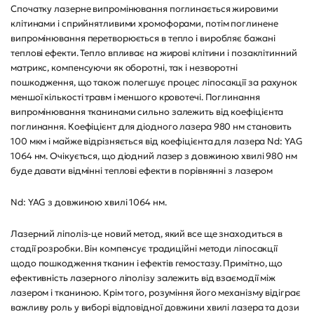
Спочатку лазерне випромінювання поглинається жировими
клітинами і сприйнятливими хромофорами, потім поглинене
випромінювання перетворюється в тепло і виробляє бажані
теплові ефекти. Тепло впливає на жирові клітини і позаклітинний
матрикс, компенсуючи як оборотні, так і незворотні
пошкодження, що також полегшує процес ліпосакції за рахунок
меншої кількості травм і меншого кровотечі. Поглинання
випромінювання тканинами сильно залежить від коефіцієнта
поглинання. Коефіцієнт для діодного лазера 980 нм становить
100 мкм і майже відрізняється від коефіцієнта для лазера Nd: YAG
1064 нм. Очікується, що діодний лазер з довжиною хвилі 980 нм
буде давати відмінні теплові ефекти в порівнянні з лазером
Nd: YAG з довжиною хвилі 1064 нм.
Лазерний ліполіз-це новий метод, який все ще знаходиться в
стадії розробки. Він компенсує традиційні методи ліпосакції
щодо пошкодження тканин і ефектів гемостазу. Примітно, що
ефективність лазерного ліполізу залежить від взаємодії між
лазером і тканиною. Крім того, розуміння його механізму відіграє
важливу роль у виборі відповідної довжини хвилі лазера та дози