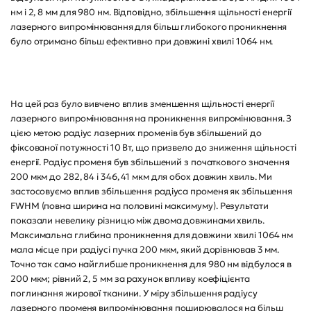
нм і 2, 8 мм для 980 нм. Відповідно, збільшення щільності енергії
лазерного випромінювання для більш глибокого проникнення
було отримано більш ефективно при довжині хвилі 1064 нм.
На цей раз було вивчено вплив зменшення щільності енергії
лазерного випромінювання на проникнення випромінювання. З
цією метою радіус лазерних променів був збільшений до
фіксованої потужності 10 Вт, що призвело до зниження щільності
енергії. Радіус променя був збільшений з початкового значення
200 мкм до 282, 84 і 346, 41 мкм для обох довжин хвиль. Ми
застосовуємо вплив збільшення радіуса променя як збільшення
FWHM (повна ширина на половині максимуму). Результати
показали невелику різницю між двома довжинами хвиль.
Максимальна глибина проникнення для довжини хвилі 1064 нм
мала місце при радіусі пучка 200 мкм, який дорівнював 3 мм.
Точно так само найглибше проникнення для 980 нм відбулося в
200 мкм; рівний 2, 5 мм за рахунок впливу коефіцієнта
поглинання жирової тканини. У міру збільшення радіусу
лазерного променя випромінювання поширювалося на більш