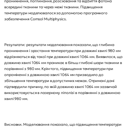
проникнення, поглинання, розсіювання та відбиття фотона
всередині тканини та через межі тканини. Підвищення
температури моделювалося за допомогою програмного
забезпечення Comsol Multiphysics.
Результати: результати моделювання показали, що глибина
проникнення і зростання температури при довжині хвилі 980 нм
відрізняються від такої при довжині хвилі 1064 нм. Виявилося, що
довжина хвилі 1064 нм проникає в більш глибокі шари тканини в
порівнянні з 980 нм. Крім того, підвищення температури при
опроміненні з довжиною хвилі 1064 нм призводило до
збільшення температури в допустимих межах. Отримані дані
підтвердили причину, по якій довжина хвилі 1064 нм зазвичай
використовується в лазерному ліполізі в порівнянні з довжиною
хвилі 980 нм.
Висновки. Моделювання показало, що підвищення температури