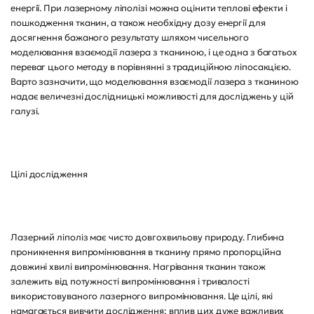
енергії. При лазерному ліполізі можна оцінити теплові ефекти і
пошкодження тканин, а також необхідну дозу енергії для
досягнення бажаного результату шляхом чисельного
моделювання взаємодії лазера з тканиною, і це одна з багатьох
переваг цього методу в порівнянні з традиційною ліпосакцією.
Варто зазначити, що моделювання взаємодії лазера з тканиною
надає величезні дослідницькі можливості для досліджень у цій
галузі.
Цілі дослідження
Лазерний ліполіз має чисто довгохвильову природу. Глибина
проникнення випромінювання в тканину прямо пропорційна
довжині хвилі випромінювання. Нагрівання тканин також
залежить від потужності випромінювання і тривалості
використовуваного лазерного випромінювання. Це цілі, які
намагається вивчити дослідження; вплив цих дуже важливих