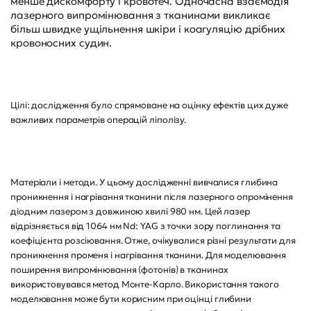
менше дискомфорту і кровотеч. Одночасна взаємодія
лазерного випромінювання з тканинами викликає
більш швидке ущільнення шкіри і коагуляцію дрібних
кровоносних судин.
Цілі: дослідження було спрямоване на оцінку ефектів цих дуже
важливих параметрів операцій ліполізу.
Матеріали і методи. У цьому дослідженні вивчалися глибина
проникнення і нагрівання тканини після лазерного опромінення
діодним лазером з довжиною хвилі 980 нм. Цей лазер
відрізняється від 1064 нм Nd: YAG з точки зору поглинання та
коефіцієнта розсіювання. Отже, очікувалися різні результати для
проникнення променя і нагрівання тканини. Для моделювання
поширення випромінювання (фотонів) в тканинах
використовувався метод Монте-Карло. Використання такого
моделювання може бути корисним при оцінці глибини