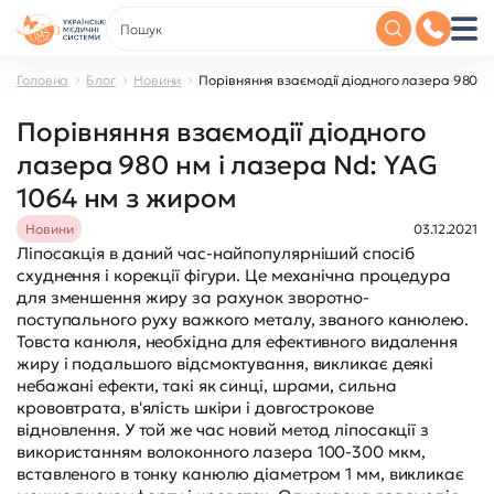
Головна
Блог
Новини
Порівняння взаємодії діодного лазера 980 нм
Порівняння взаємодії діодного
лазера 980 нм і лазера Nd: YAG
1064 нм з жиром
Новини
03.12.2021
Ліпосакція в даний час-найпопулярніший спосіб
схуднення і корекції фігури. Це механічна процедура
для зменшення жиру за рахунок зворотно-
поступального руху важкого металу, званого канюлею.
Товста канюля, необхідна для ефективного видалення
жиру і подальшого відсмоктування, викликає деякі
небажані ефекти, такі як синці, шрами, сильна
крововтрата, в'ялість шкіри і довгострокове
відновлення. У той же час новий метод ліпосакції з
використанням волоконного лазера 100-300 мкм,
вставленого в тонку канюлю діаметром 1 мм, викликає