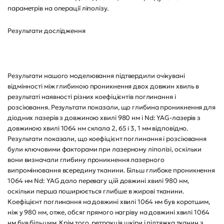
параметрів на операції ліполізу.
Результати дослідження
Результати нашого моделювання підтвердили очікувані
відмінності між глибиною проникнення двох довжин хвиль в
результаті наявності різних коефіцієнтів поглинання і
розсіювання. Результати показали, що глибина проникнення для
діодних лазерів з довжиною хвилі 980 нм і Nd: YAG-лазерів з
довжиною хвилі 1064 нм склала 2, 65 і 3, 1 мм відповідно.
Результати показали, що коефіцієнт поглинання і розсіювання
були ключовими факторами при лазерному ліполізі, оскільки
вони визначали глибину проникнення лазерного
випромінювання всередину тканини. Більш глибоке проникнення
1064 нм Nd: YAG дало перевагу цій довжині хвилі 980 нм,
оскільки перша поширюється глибше в жирові тканини.
Коефіцієнт поглинання на довжині хвилі 1064 нм був коротшим,
ніж у 980 нм, отже, обсяг прямого нагріву на довжині хвилі 1064
нм був більшим. Крім того, ретракція шкіри і підтяжка тканин з