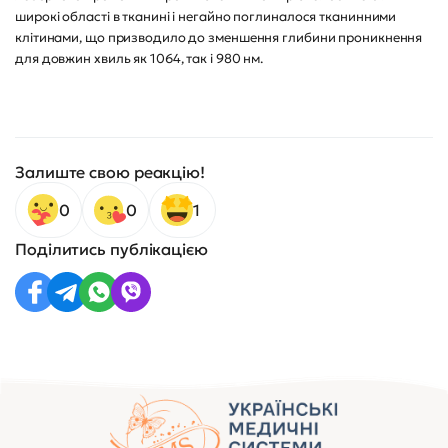
широкі області в тканині і негайно поглиналося тканинними
клітинами, що призводило до зменшення глибини проникнення
для довжин хвиль як 1064, так і 980 нм.
Залиште свою реакцію!
0
0
1
Поділитись публікацією