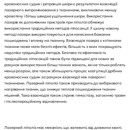
кровоносних судин і ретракція шкіри є результатом взаємодії
лазерного випромінювання з тканинами, викликаючи меншу
кровотечу і більш швидке ущільнення шкіри. Використання
лазерів як допоміжних пристроїв при ліполізі обмежує
використання традиційних методів ліпосакції. У цьому новому
методі лазери використовуються для нанесення бажаних
пошкоджень і впливу на тканину. Взаємодія лазера з клітинами
тканини може мати безліч ефектів, більшість з яких покращують
недоліки традиційних методів. Безпека та ефективність
традиційних ліпосакцій також були підвищені для нових за
рахунок використання більш тонких канюль, які не тільки роблять
менші розрізи, але також збільшують процес коагуляції дрібних
кровоносних судин за рахунок взаємодії між лазером і
тканинами. Лазерний ліполіз також призводить до вибіркового
нагрівання тканин, що знижує теплові пошкодження тканин-
мішеней. Така взаємодія також сприяє гемостазу, загоєнню травм
і післяопераційному відновленню.
Лазерний ліполіз має механізм, що залежить від довжини хвилі.