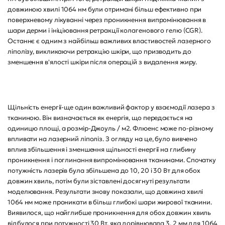
довжиною хвилі 1064 нм були отримані більш ефективно при
поверхневому лікуванні через проникнення випромінювання в
шари дерми і ініціювання ретракції колагенового гелю (CGR).
Останнє є одним з найбільш важливих властивостей лазерного
ліполізу, викликаючи ретракцію шкіри, що призводить до
зменшення в'ялості шкіри після операцій з видалення жиру.
Щільність енергії-ще один важливий фактор у взаємодії лазера з
тканиною. Він визначається як енергія, що передається на
одиницю площі, а розмір-Джоуль / м2. Флюенс може по-різному
впливати на лазерний ліполіз. З огляду на це, було вивчено
вплив збільшення і зменшення щільності енергії на глибину
проникнення і поглинання випромінювання тканинами. Спочатку
потужність лазерів була збільшена до 10, 20 і 30 Вт для обох
довжин хвиль, потім були зіставлені досягнуті результати
моделювання. Результати знову показали, що довжина хвилі
1064 нм може проникати в більш глибокі шари жирової тканини.
Виявилося, що найглибше проникнення для обох довжин хвиль
відбулося при потужності 30 Вт, яка дорівнювала 3, 2 мм для 1064