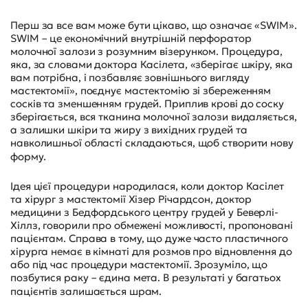
Перш за все вам може бути цікаво, що означає «SWIM».
SWIM – це економічний внутрішній перфоратор
молочної залози з розумним візерунком. Процедура,
яка, за словами доктора Касілета, «зберігає шкіру, яка
вам потрібна, і позбавляє зовнішнього вигляду
мастектомії», поєднує мастектомію зі збереженням
сосків та зменшенням грудей. Приплив крові до соску
зберігається, вся тканина молочної залози видаляється,
а залишки шкіри та жиру з вихідних грудей та
навколишньої області складаються, щоб створити нову
форму.
Ідея цієї процедури народилася, коли доктор Касілет
та хірург з мастектомії Хізер Річардсон, доктор
медицини з Бедфордського центру грудей у Беверлі-
Хіллз, говорили про обмежені можливості, пропоновані
пацієнтам. Справа в тому, що дуже часто пластичного
хірурга немає в кімнаті для розмов про відновлення до
або під час процедури мастектомії. Зрозуміло, що
позбутися раку – єдина мета. В результаті у багатьох
пацієнтів залишається шрам.