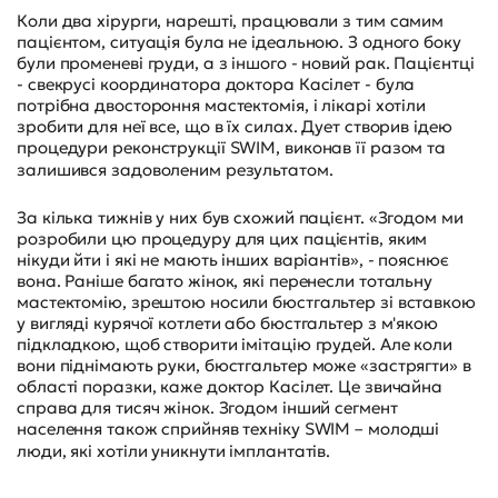
Коли два хірурги, нарешті, працювали з тим самим
пацієнтом, ситуація була не ідеальною. З одного боку
були променеві груди, а з іншого - новий рак. Пацієнтці
- свекрусі координатора доктора Касілет - була
потрібна двостороння мастектомія, і лікарі хотіли
зробити для неї все, що в їх силах. Дует створив ідею
процедури реконструкції SWIM, виконав її разом та
залишився задоволеним результатом.
За кілька тижнів у них був схожий пацієнт. «Згодом ми
розробили цю процедуру для цих пацієнтів, яким
нікуди йти і які не мають інших варіантів», - пояснює
вона. Раніше багато жінок, які перенесли тотальну
мастектомію, зрештою носили бюстгальтер зі вставкою
у вигляді курячої котлети або бюстгальтер з м'якою
підкладкою, щоб створити імітацію грудей. Але коли
вони піднімають руки, бюстгальтер може «застрягти» в
області поразки, каже доктор Касілет. Це звичайна
справа для тисяч жінок. Згодом інший сегмент
населення також сприйняв техніку SWIM – молодші
люди, які хотіли уникнути імплантатів.