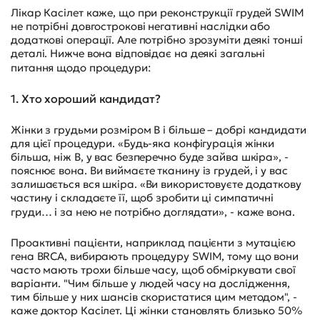
Лікар Касілет каже, що при реконструкції грудей SWIM
не потрібні довгострокові негативні наслідки або
додаткові операції. Але потрібно зрозуміти деякі тонші
деталі. Нижче вона відповідає на деякі загальні
питання щодо процедури:
1. Хто хороший кандидат?
Жінки з грудьми розміром B і більше – добрі кандидати
для цієї процедури. «Будь-яка конфігурація жінки
більша, ніж B, у вас безперечно буде зайва шкіра», -
пояснює вона. Ви виймаєте тканину із грудей, і у вас
залишається вся шкіра. «Ви використовуєте додаткову
частину і складаєте її, щоб зробити ці симпатичні
груди… і за нею не потрібно доглядати», - каже вона.
Проактивні пацієнти, наприклад пацієнти з мутацією
гена BRCA, вибирають процедуру SWIM, тому що вони
часто мають трохи більше часу, щоб обміркувати свої
варіанти. "Чим більше у людей часу на дослідження,
тим більше у них шансів скористатися цим методом", -
каже доктор Касілет. Ці жінки становлять близько 50%