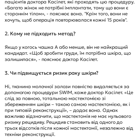
пацієнтів доктора Касілет, які проходять цю процедуру.
«Багато жінок не потрібні імплантати, тому що вони є
стороннім тілом», - пояснює вона. "Крім того, вони не
хочуть, щоб операція повторювалася кожні 15 років".
2. Кому не підходить метод?
Якщо у когось чашка A або менше, він не найкращий
кандидат. «Щоб зробити груди, їм потрібна шкіра, що
залишилася», - пояснює доктор Касілет.
3. Чи підвищується ризик раку шкіри?
Ні, тканина молочної залози повністю видаляється за
допомогою процедури SWIM, каже доктор Касілет. «Це
слід за повною, тотальною мастектомією зі
збереженням шкіри – такою самою мастектомією, як і
при типовій реконструкції», – додає вона. Однак
важливо відзначити, що мастектомія не має нульового
ризику рецидиву. Рецидив становить від одного до
трьох відсотків після кожної мастектомії, незалежно від
техніки реконструкції.