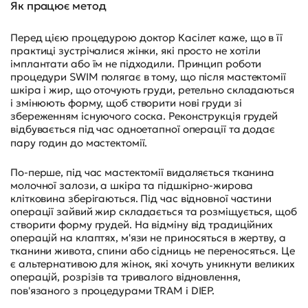
Як працює метод
Перед цією процедурою доктор Касілет каже, що в її
практиці зустрічалися жінки, які просто не хотіли
імплантати або їм не підходили. Принцип роботи
процедури SWIM полягає в тому, що після мастектомії
шкіра і жир, що оточують груди, ретельно складаються
і змінюють форму, щоб створити нові груди зі
збереженням існуючого соска. Реконструкція грудей
відбувається під час одноетапної операції та додає
пару годин до мастектомії.
По-перше, під час мастектомії видаляється тканина
молочної залози, а шкіра та підшкірно-жирова
клітковина зберігаються. Під час відновної частини
операції зайвий жир складається та розміщується, щоб
створити форму грудей. На відміну від традиційних
операцій на клаптях, м'язи не приносяться в жертву, а
тканини живота, спини або сідниць не переносяться. Це
є альтернативою для жінок, які хочуть уникнути великих
операцій, розрізів та тривалого відновлення,
пов'язаного з процедурами TRAM і DIEP.