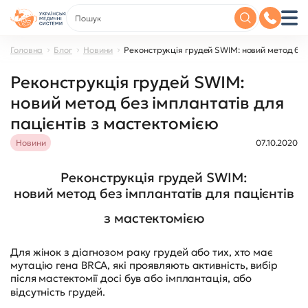
Головна
Блог
Новини
Реконструкція грудей SWIM: новий метод без
Реконструкція грудей SWIM:
новий метод без імплантатів для
пацієнтів з мастектомією
Новини
07.10.2020
Реконструкція грудей SWIM:
новий метод без імплантатів для пацієнтів
з мастектомією
Для жінок з діагнозом раку грудей або тих, хто має
мутацію гена BRCA, які проявляють активність, вибір
після мастектомії досі був або імплантація, або
відсутність грудей.