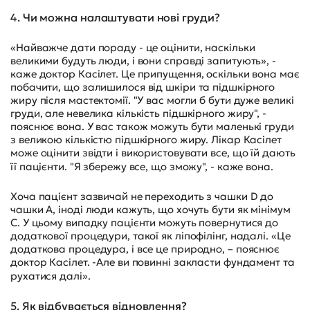
4. Чи можна налаштувати нові груди?
«Найважче дати пораду - це оцінити, наскільки
великими будуть люди, і вони справді запитують», -
каже доктор Касілет. Це припущення, оскільки вона має
побачити, що залишилося від шкіри та підшкірного
жиру після мастектомії. "У вас могли б бути дуже великі
груди, але невелика кількість підшкірного жиру", -
пояснює вона. У вас також можуть бути маленькі груди
з великою кількістю підшкірного жиру. Лікар Касілет
може оцінити звідти і використовувати все, що їй дають
її пацієнти. "Я збережу все, що зможу", - каже вона.
Хоча пацієнт зазвичай не переходить з чашки D до
чашки A, іноді люди кажуть, що хочуть бути як мінімум
C. У цьому випадку пацієнти можуть повернутися до
додаткової процедури, такої як ліпофілінг, надалі. «Це
додаткова процедура, і все це природно, – пояснює
доктор Касілет. -Але ви повинні закласти фундамент та
рухатися далі».
5. Як відбувається відновлення?