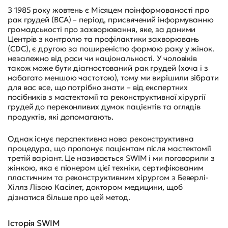
З 1985 року жовтень є Місяцем поінформованості про
рак грудей (BCA) – період, присвячений інформуванню
громадськості про захворювання, яке, за даними
Центрів з контролю та профілактики захворювань
(CDC), є другою за поширеністю формою раку у жінок.
незалежно від раси чи національності. У чоловіків
також може бути діагностований рак грудей (хоча і з
набагато меншою частотою), тому ми вирішили зібрати
для вас все, що потрібно знати – від експертних
посібників з мастектомії та реконструктивної хірургії
грудей до переконливих думок пацієнтів та оглядів
продуктів, які допомагають.
Однак існує перспективна нова реконструктивна
процедура, що пропонує пацієнтам після мастектомії
третій варіант. Це називається SWIM і ми поговорили з
жінкою, яка є піонером цієї техніки, сертифікованим
пластичним та реконструктивним хірургом з Беверлі-
Хіллз Лізою Касілет, доктором медицини, щоб
дізнатися більше про цей метод.
Історія SWIM