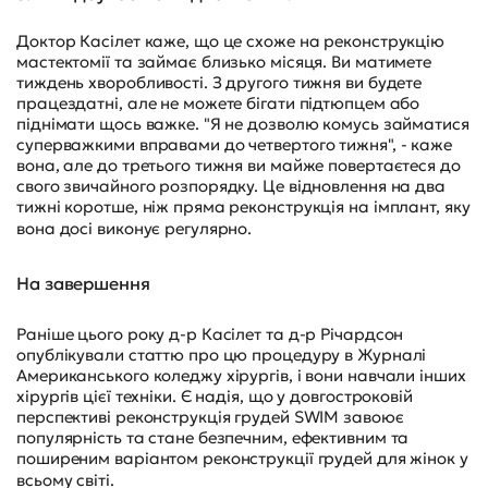
Доктор Касілет каже, що це схоже на реконструкцію
мастектомії та займає близько місяця. Ви матимете
тиждень хворобливості. З другого тижня ви будете
працездатні, але не можете бігати підтюпцем або
піднімати щось важке. "Я не дозволю комусь займатися
суперважкими вправами до четвертого тижня", - каже
вона, але до третього тижня ви майже повертаєтеся до
свого звичайного розпорядку. Це відновлення на два
тижні коротше, ніж пряма реконструкція на імплант, яку
вона досі виконує регулярно.
На завершення
Раніше цього року д-р Касілет та д-р Річардсон
опублікували статтю про цю процедуру в Журналі
Американського коледжу хірургів, і вони навчали інших
хірургів цієї техніки. Є надія, що у довгостроковій
перспективі реконструкція грудей SWIM завоює
популярність та стане безпечним, ефективним та
поширеним варіантом реконструкції грудей для жінок у
всьому світі.