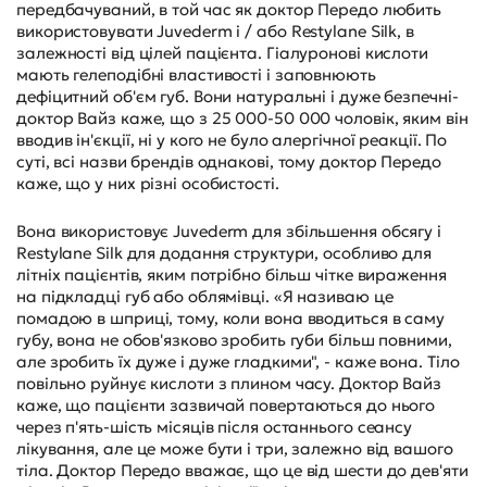
передбачуваний, в той час як доктор Передо любить
використовувати Juvederm і / або Restylane Silk, в
залежності від цілей пацієнта. Гіалуронові кислоти
мають гелеподібні властивості і заповнюють
дефіцитний об'єм губ. Вони натуральні і дуже безпечні-
доктор Вайз каже, що з 25 000-50 000 чоловік, яким він
вводив ін'єкції, ні у кого не було алергічної реакції. По
суті, всі назви брендів однакові, тому доктор Передо
каже, що у них різні особистості.
Вона використовує Juvederm для збільшення обсягу і
Restylane Silk для додання структури, особливо для
літніх пацієнтів, яким потрібно більш чітке вираження
на підкладці губ або облямівці. «Я називаю це
помадою в шприці, тому, коли вона вводиться в саму
губу, вона не обов'язково зробить губи більш повними,
але зробить їх дуже і дуже гладкими", - каже вона. Тіло
повільно руйнує кислоти з плином часу. Доктор Вайз
каже, що пацієнти зазвичай повертаються до нього
через п'ять-шість місяців після останнього сеансу
лікування, але це може бути і три, залежно від вашого
тіла. Доктор Передо вважає, що це від шести до дев'яти