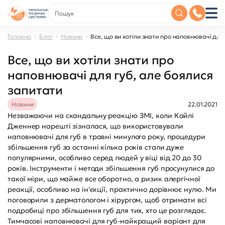
Головна
Блог
Новини
Все, що ви хотіли знати про наповнювачі для
Все, що ви хотіли знати про
наповнювачі для губ, але боялися
запитати
Новини
22.01.2021
Незважаючи на скандальну реакцію ЗМІ, коли Кайлі
Дженнер нарешті зізналася, що використовували
наповнювачі для губ в травні минулого року, процедури
збільшення губ за останні кілька років стали дуже
популярними, особливо серед людей у віці від 20 до 30
років. Інструменти і методи збільшення губ просунулися до
такої міри, що майже все оборотно, а ризик алергічної
реакції, особливо на ін'єкції, практично дорівнює нулю. Ми
поговорили з дерматологом і хірургом, щоб отримати всі
подробиці про збільшення губ для тих, хто це розглядає.
Тимчасові наповнювачі для губ-найкращий варіант для