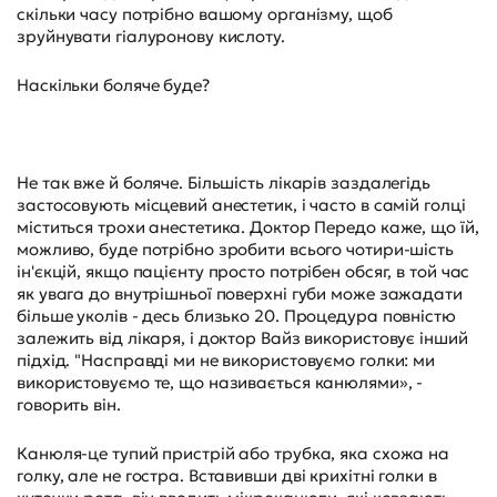
скільки часу потрібно вашому організму, щоб
зруйнувати гіалуронову кислоту.
Наскільки боляче буде?
Не так вже й боляче. Більшість лікарів заздалегідь
застосовують місцевий анестетик, і часто в самій голці
міститься трохи анестетика. Доктор Передо каже, що їй,
можливо, буде потрібно зробити всього чотири-шість
ін'єкцій, якщо пацієнту просто потрібен обсяг, в той час
як увага до внутрішньої поверхні губи може зажадати
більше уколів - десь близько 20. Процедура повністю
залежить від лікаря, і доктор Вайз використовує інший
підхід. "Насправді ми не використовуємо голки: ми
використовуємо те, що називається канюлями», -
говорить він.
Канюля-це тупий пристрій або трубка, яка схожа на
голку, але не гостра. Вставивши дві крихітні голки в