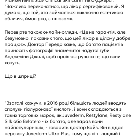
Манхеттені в Jtav Clinical Skincare і Нью-Джерсі.
"Важливо переконатися, що лікар сертифікований. Я
думаю, що той, хто займається виключно естетикою
обличчя, ймовірно, є плюсом».
Перевірте також онлайн-огляди. «Це не гарантія, але,
безумовно, показник того, що цей лікар в цілому добре
працює». Доктор Передо каже, що багато пацієнтів
приносять фотографії знаменитої надутої губи
Анджеліни Джолі, щоб проілюструвати те, що вони
хочуть.
Що в шприці?
"Взагалі кажучи, в 2016 році більшість людей вводять
сполуки гіалуронової кислоти, і вони складаються з
таких торгових марок, як Juvederm, Restylane, Restylane
Silk або Belotero - їх багато, але зараз вони
найпопулярніші», - говорить доктор Вайз. Він віддає
перевагу Juvederm Ultra Plus, тому що він гладкий і