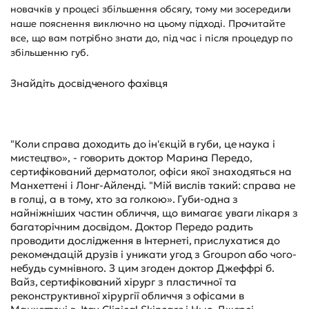
новачків у процесі збільшення обсягу, тому ми зосередили
наше пояснення виключно на цьому підході. Прочитайте
все, що вам потрібно знати до, під час і після процедур по
збільшенню губ.
Знайдіть досвідченого фахівця
"Коли справа доходить до ін'єкцій в губи, це наука і
мистецтво», - говорить доктор Марина Передо,
сертифікований дерматолог, офіси якої знаходяться на
Манхеттені і Лонг-Айленді. "Мій вислів такий: справа не
в голці, а в тому, хто за голкою». Губи-одна з
найніжніших частин обличчя, що вимагає уваги лікаря з
багаторічним досвідом. Доктор Передо радить
проводити дослідження в Інтернеті, прислухатися до
рекомендацій друзів і уникати угод з Groupon або чого-
небудь сумнівного. З цим згоден доктор Джеффрі б.
Вайз, сертифікований хірург з пластичної та
реконструктивної хірургії обличчя з офісами в