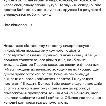
куточки рота, він вводить мікроканюли, які ковзають
через спеціальну площину губ. Це звучить складно, але
доктор Вайз каже, що «це досить зручно» і в результаті
зменшується набряк і синці.
Час відновлення
Незалежно від того, яку методику використовують
лікарі, після процедури у кожного пацієнта
спостерігається деяка пухлина, а іноді і синці. Але це
повинно тривати всього кілька днів, найбільше -
тиждень. Доктор Передо каже, що вводити філери для
губ за тиждень до великого заходу - не найкраща ідея;
дайте препарату час осісти. Вона не рекомендує
вживати алкоголь, займатися спортом і цілуватися
протягом 48 годин. Доктор Вайз рекомендує кілька днів
спати в злегка піднятому стані і завжди прописує
гомеопатичні препарати, такі як Арніка монтана, щоб
швидше вирішити синці і набряки. Обидва сказали, що
холодні компреси теж допомагають.