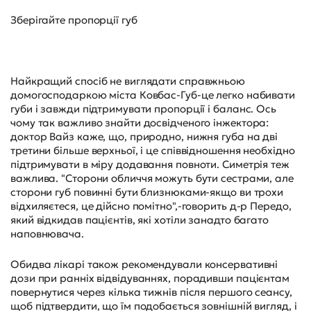
Зберігайте пропорції губ
Найкращий спосіб не виглядати справжньою
домогосподаркою міста Ковбас-Губ-це легко набивати
губи і завжди підтримувати пропорції і баланс. Ось
чому так важливо знайти досвідченого інжектора:
доктор Вайз каже, що, природно, нижня губа на дві
третини більше верхньої, і це співвідношення необхідно
підтримувати в міру додавання повноти. Симетрія теж
важлива. "Сторони обличчя можуть бути сестрами, але
сторони губ повинні бути близнюками-якщо ви трохи
відхиляєтеся, це дійсно помітно",-говорить д-р Передо,
який відкидав пацієнтів, які хотіли занадто багато
наповнювача.
Обидва лікарі також рекомендували консервативні
дози при ранніх відвідуваннях, порадивши пацієнтам
повернутися через кілька тижнів після першого сеансу,
щоб підтвердити, що їм подобається зовнішній вигляд, і