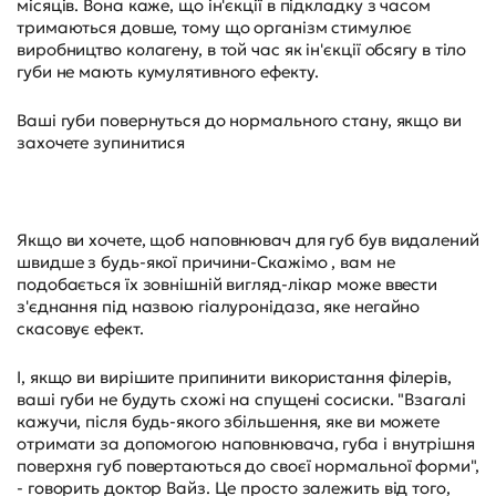
місяців. Вона каже, що ін'єкції в підкладку з часом
тримаються довше, тому що організм стимулює
виробництво колагену, в той час як ін'єкції обсягу в тіло
губи не мають кумулятивного ефекту.
Ваші губи повернуться до нормального стану, якщо ви
захочете зупинитися
Якщо ви хочете, щоб наповнювач для губ був видалений
швидше з будь-якої причини-Скажімо , вам не
подобається їх зовнішній вигляд-лікар може ввести
з'єднання під назвою гіалуронідаза, яке негайно
скасовує ефект.
І, якщо ви вирішите припинити використання філерів,
ваші губи не будуть схожі на спущені сосиски. "Взагалі
кажучи, після будь-якого збільшення, яке ви можете
отримати за допомогою наповнювача, губа і внутрішня
поверхня губ повертаються до своєї нормальної форми",
- говорить доктор Вайз. Це просто залежить від того,