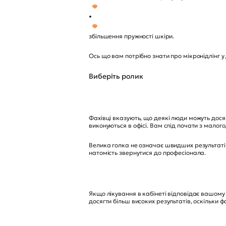
•
збільшення пружності шкіри.
Ось що вам потрібно знати про мікронідлінг у
Виберіть ролик
Фахівці вказують, що деякі люди можуть дося
виконуються в офісі. Вам слід почати з малого
Велика голка не означає швидших результатів.
натомість звернутися до професіонала.
Якщо лікування в кабінеті відповідає вашому
досягти більш високих результатів, оскільки ф