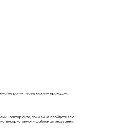
піднімайте ролик перед кожним проходом.
олик і повторюйте, поки ви не пройдете всю
ально, використовуючи шаблон штрихування.