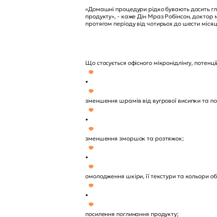
«Домашні процедури рідко бувають досить гл
продукту», - каже Дін Мраз Робінсон, доктор 
протягом періоду від чотирьох до шести міся
Що стосується офісного мікронідлінгу, потенц
•
зменшення шрамів від вугрової висипки та п
•
зменшення зморшок та розтяжок;
•
омолодження шкіри, її текстури та кольори об
•
посилення поглинання продукту;