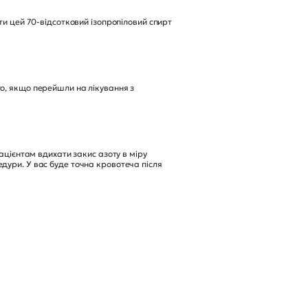
ти цей 70-відсотковий ізопропіловий спирт
го, якщо перейшли на лікування з
пацієнтам вдихати закис азоту в міру
дури. У вас буде точна кровотеча після