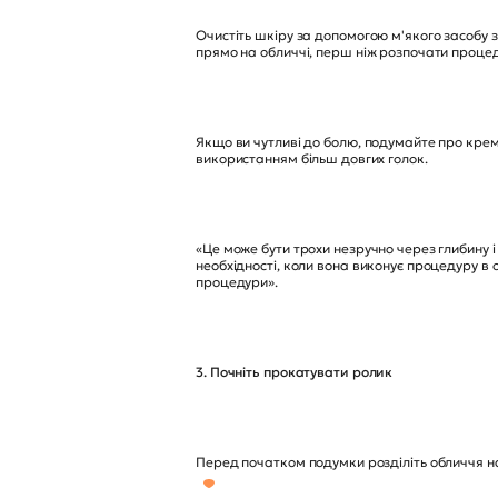
Очистіть шкіру за допомогою м'якого засобу з
прямо на обличчі, перш ніж розпочати проце
Якщо ви чутливі до болю, подумайте про крем
використанням більш довгих голок.
«Це може бути трохи незручно через глибину і
необхідності, коли вона виконує процедуру в
процедури».
3. Почніть прокатувати ролик
Перед початком подумки розділіть обличчя на