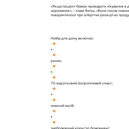
«Якщо пацієнт бажає проводити лікування в д
зараження», – каже Велш. «Вони також повинні
повідомлялося про алергічні реакції на проду
Набір для дому включає:
•
ролик;
•
70-відсотковий ізопропіловий спирт;
•
миючий засіб;
•
знеболюючий крем (за бажанням);