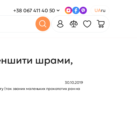
+38 067 411 40 50
UA
ru
меншити шрами,
30.10.2019
нгу (так званих маленьких проколотих ран на