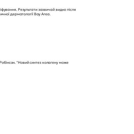
іфування. Результати зазвичай видно після
ичної дерматології Bay Area.
 Робінсон. "Новий синтез колагену може