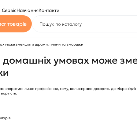
Сервіс
Навчання
Контакти
ог товарів
овах може зменшити шрами, плями та зморшки
 в домашніх умовах може з
ки
має впоратися лише професіонал, тому, коли справа доходить до мікронідлі
вартість.
оларів.