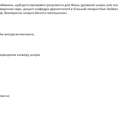
ибокими, щоб дати вражаючі результати для більш ураженої шкіри, але м
медичних наук, доцент кафедри дерматології в Єльській лікарні Нью-Хейвен
ців, безперечно можуть бачити поліпшення».
ійні вигоди включають:
окращення кольору шкіри;
личчя;