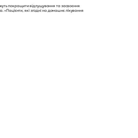
ожуть покращити відлущування та засвоєння
а. «Пацієнти, які згодні на домашнє лікування