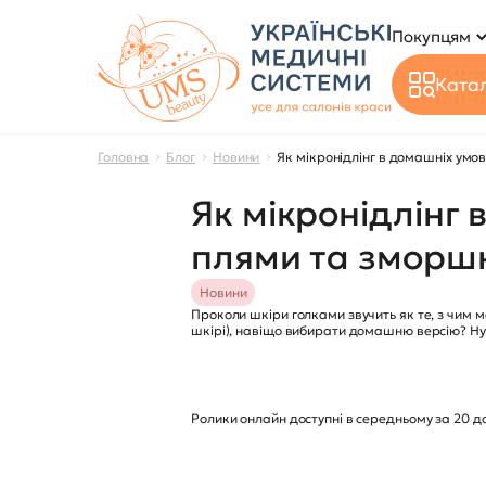
Покупцям
Катал
Головна
Блог
Новини
Як мікронідлінг в домашніх ум
Як мікронідлінг
плями та зморш
Новини
Проколи шкіри голками звучить як те, з чим 
шкірі), навіщо вибирати домашню версію? Ну 
Ролики онлайн доступні в середньому за 20 д