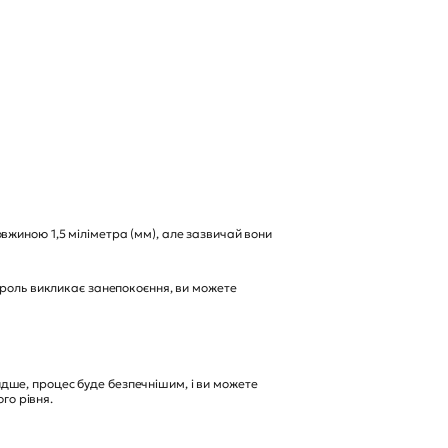
вжиною 1,5 міліметра (мм), але зазвичай вони
нтроль викликає занепокоєння, ви можете
дше, процес буде безпечнішим, і ви можете
го рівня.