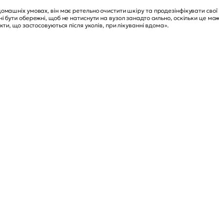
омашніх умовах, він має ретельно очистити шкіру та продезінфікувати свої
 бути обережні, щоб не натиснути на вузол занадто сильно, оскільки це мо
кти, що застосовуються після уколів, при лікуванні вдома».