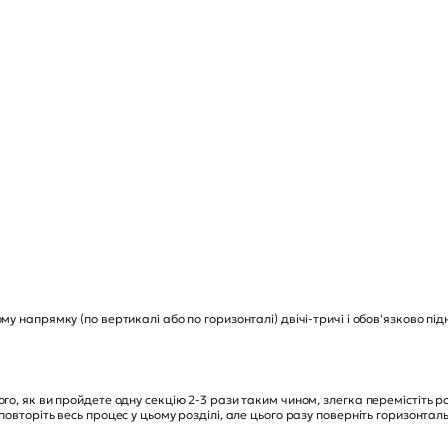
ому напрямку (по вертикалі або по горизонталі) двічі-тричі і обов'язково 
ого, як ви пройдете одну секцію 2-3 рази таким чином, злегка перемістіть р
 повторіть весь процес у цьому розділі, але цього разу поверніть горизонт