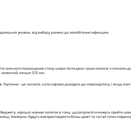
 домашніх умовах, від вибору ролика до запобігання інфекціям.
гти значного покращення стану шкіри після двох-трьох сеансів з голками до
, зазвичай, менше 0,15 мм.
 Терпіння - це чеснота, коли справа доходить до мікронідлінгу, і якщо ко
 бюджету, хороша новина полягає в тому, що результати можуть прийти шви
ахівці, ймовірно, будуть використовувати більш довгі та гострі голки медично