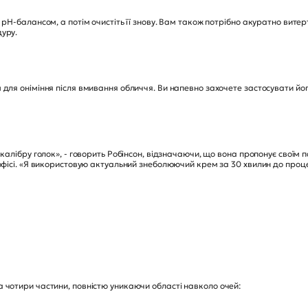
 pH-балансом, а потім очистіть її знову. Вам також потрібно акуратно витер
дуру.
 для оніміння після вмивання обличчя. Ви напевно захочете застосувати йо
 калібру голок», - говорить Робінсон, відзначаючи, що вона пропонує своїм 
 офісі. «Я використовую актуальний знеболюючий крем за 30 хвилин до проце
 чотири частини, повністю уникаючи області навколо очей: