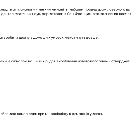
езультати, аналогічні легким чи навіть глибшим процедурам лазерного шл
ш, доктор медичних наук, дерматолог із Сан-Франциско та засновник космет
ься зробити дерму в домашніх умовах, чекатимуть довше.
голки, є сигналом нашій шкірі для вироблення нового колагену», - стверджує
роблемою номер один при мікронідлінгу в домашніх умовах.