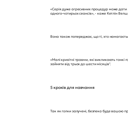
«Серія дуже агресивних процедур може дати р
одного-чотирьох сеансів», - каже Кетлін Вел
Вона також попереджає, що ті, хто намагаєт
«Малі крихітні травми, які викликають тонкі 
зайняти від трьох до шести місяців".
5 кроків для навчання
Так як голки залучені, безпека буде вашою п