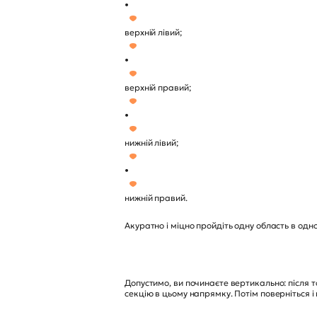
•
верхній лівий;
•
верхній правий;
•
нижній лівий;
•
нижній правий.
Акуратно і міцно пройдіть одну область в одн
Допустимо, ви починаєте вертикально: після т
секцію в цьому напрямку. Потім поверніться і