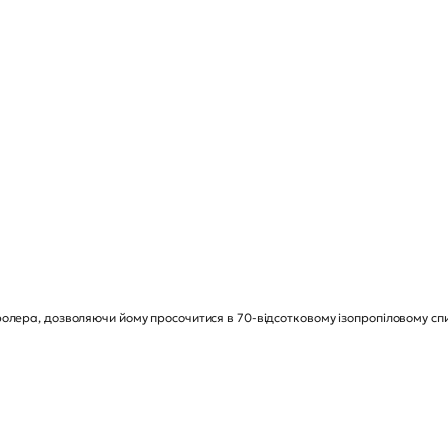
олера, дозволяючи йому просочитися в 70-відсотковому ізопропіловому спир