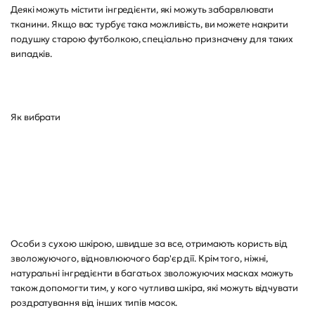
Деякі можуть містити інгредієнти, які можуть забарвлювати
тканини. Якщо вас турбує така можливість, ви можете накрити
подушку старою футболкою, спеціально призначену для таких
випадків.
Як вибрати
Особи з сухою шкірою, швидше за все, отримають користь від
зволожуючого, відновлюючого бар'єр дії. Крім того, ніжні,
натуральні інгредієнти в багатьох зволожуючих масках можуть
також допомогти тим, у кого чутлива шкіра, які можуть відчувати
роздратування від інших типів масок.