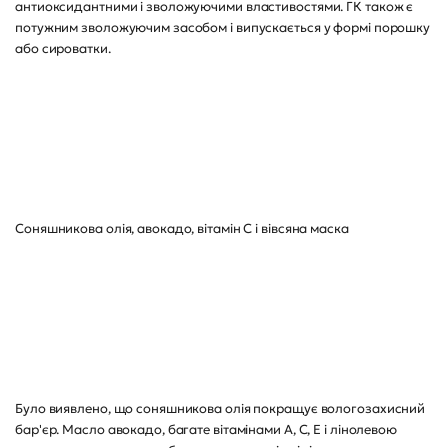
антиоксидантними і зволожуючими властивостями. ГК також є
потужним зволожуючим засобом і випускається у формі порошку
або сироватки.
Соняшникова олія, авокадо, вітамін С і вівсяна маска
Було виявлено, що соняшникова олія покращує вологозахисний
бар'єр. Масло авокадо, багате вітамінами А, С, Е і лінолевою