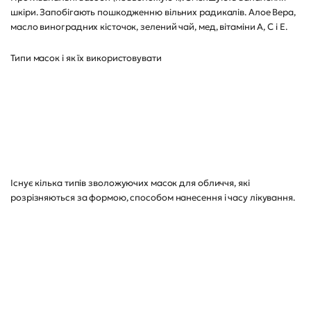
шкіри. Запобігають пошкодженню вільних радикалів. Алое Вера,
масло виноградних кісточок, зелений чай, мед, вітаміни А, С і Е.
Типи масок і як їх використовувати
Існує кілька типів зволожуючих масок для обличчя, які
розрізняються за формою, способом нанесення і часу лікування.