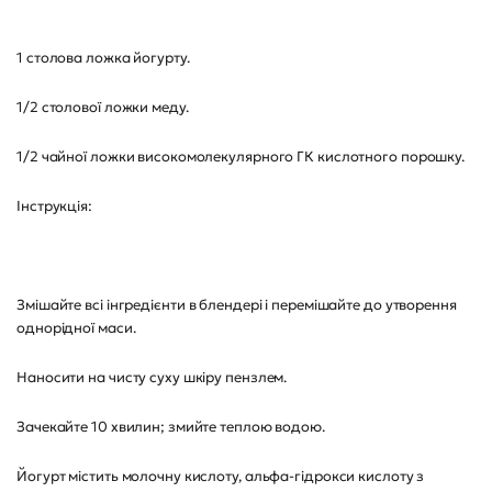
1 столова ложка йогурту.
1/2 столової ложки меду.
1/2 чайної ложки високомолекулярного ГК кислотного порошку.
Інструкція:
Змішайте всі інгредієнти в блендері і перемішайте до утворення
однорідної маси.
Наносити на чисту суху шкіру пензлем.
Зачекайте 10 хвилин; змийте теплою водою.
Йогурт містить молочну кислоту, альфа-гідрокси кислоту з