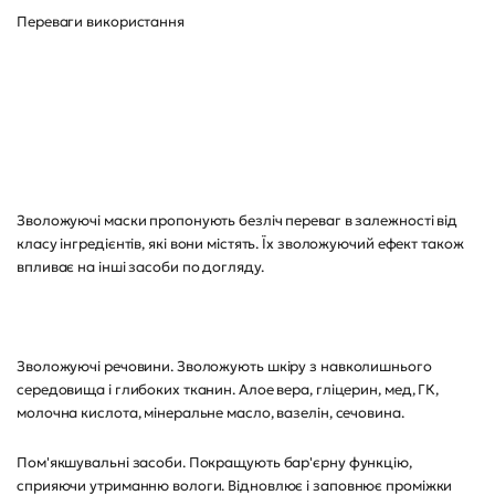
Переваги використання
Зволожуючі маски пропонують безліч переваг в залежності від
класу інгредієнтів, які вони містять. Їх зволожуючий ефект також
впливає на інші засоби по догляду.
Зволожуючі речовини. Зволожують шкіру з навколишнього
середовища і глибоких тканин. Алое вера, гліцерин, мед, ГК,
молочна кислота, мінеральне масло, вазелін, сечовина.
Пом'якшувальні засоби. Покращують бар'єрну функцію,
сприяючи утриманню вологи. Відновлює і заповнює проміжки