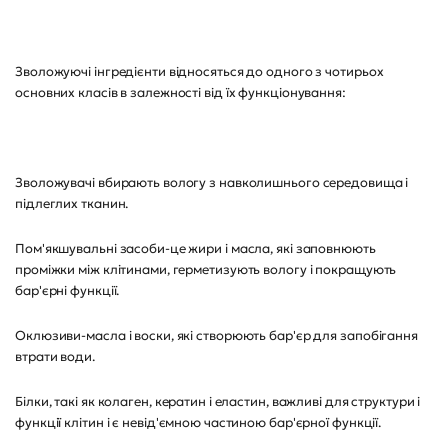
Зволожуючі інгредієнти відносяться до одного з чотирьох
основних класів в залежності від їх функціонування:
Зволожувачі вбирають вологу з навколишнього середовища і
підлеглих тканин.
Пом'якшувальні засоби-це жири і масла, які заповнюють
проміжки між клітинами, герметизують вологу і покращують
бар'єрні функції.
Оклюзиви-масла і воски, які створюють бар'єр для запобігання
втрати води.
Білки, такі як колаген, кератин і еластин, важливі для структури і
функції клітин і є невід'ємною частиною бар'єрної функції.