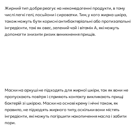
Жирний тип добре реагує на некомедогенні продукти, в тому
числі легкі гелі, лосьйони і сироватки. Тим, у кого жирна шкіра,
також можуть бути корисні антибактеріальні або протизапальні
інгредієнти, такі як овес, зелений чай і вітамін А, які можуть
допомогти знизити ризик виникнення прищів.
Маски на аркуші не підходять для жирної шкіри, так як вони не
пропускають повітря і сприяють контакту викликають прищі
бактерій зі шкірою. Маски на основі крему і нічні також, як
правило, не підходять жирного типу, оскільки вони містять
інгредієнти, які можуть погіршити накопичення масла і забити
пори.