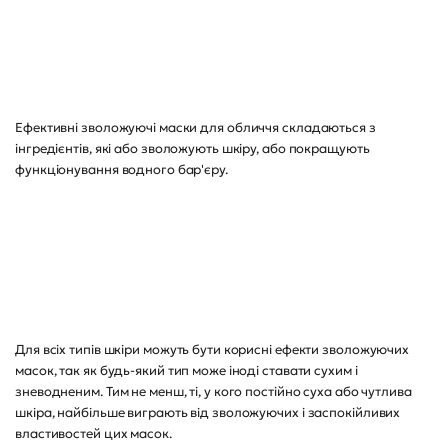
Ефективні зволожуючі маски для обличчя складаються з
інгредієнтів, які або зволожують шкіру, або покращують
функціонування водного бар'єру.
Для всіх типів шкіри можуть бути корисні ефекти зволожуючих
масок, так як будь-який тип може іноді ставати сухим і
зневодненим. Тим не менш, ті, у кого постійно суха або чутлива
шкіра, найбільше виграють від зволожуючих і заспокійливих
властивостей цих масок.