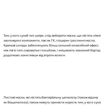
Тим, у кого сухий тип шкіри, слід вибирати маски, що містять ніжні
зволожуючі компоненти, такі як ГК, гліцерин і рослинні масла.
Кремові склади забезпечують більш сильний оклюзійний ефект,
ніж легкі гелі, сироватки і лосьйони, і зміцнюють захисний бар'єр,
додатково захистивши від втрати вологи.
Листові маски, які містять бактеріальну целюлозу (також відому
як біоцелюлоза), також можуть принести користь тим, у кого суха