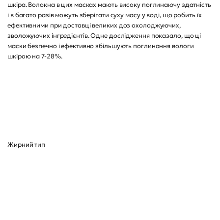
шкіра. Волокна в цих масках мають високу поглинаючу здатність
і в багато разів можуть зберігати суху масу у воді, що робить їх
ефективними при доставці великих доз охолоджуючих,
зволожуючих інгредієнтів. Одне дослідження показало, що ці
маски безпечно і ефективно збільшують поглинання вологи
шкірою на 7-28%.
Жирний тип