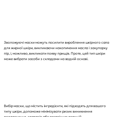
Зволожуючі маски можуть посилити вироблення шкірного сала
для жирної шкіри, викликаючи накопичення масла і закупорку
пір, і, можливо, викликати появу прищів. Проте, цей тип шкіри
може вибрати засоби з складами на водній основі.
Вибір маски, що містить інгредієнти, які підходять для вашого
типу шкіри, допоможе мінімізувати ризик виникнення
подразнення, спалахів або алергічних реакцій.