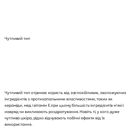
Чутливий тип
Чутливий тип отримає користь від заспокійливих, зволожуючих
інгредієнтів з протизапальними властивостями, таких як
кераміди, мед і вітамін Е.при цьому більшість інгредієнтів м'які і
навряд чи викликають роздратування. Навіть ті, у кого дуже
чутлива шкіра, рідко відчувають побічні ефекти від їх
використання.