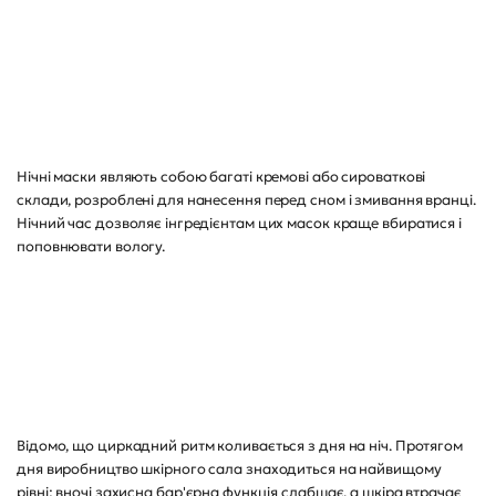
Нічні маски являють собою багаті кремові або сироваткові
склади, розроблені для нанесення перед сном і змивання вранці.
Нічний час дозволяє інгредієнтам цих масок краще вбиратися і
поповнювати вологу.
Відомо, що циркадний ритм коливається з дня на ніч. Протягом
дня виробництво шкірного сала знаходиться на найвищому
рівні; вночі захисна бар'єрна функція слабшає, а шкіра втрачає