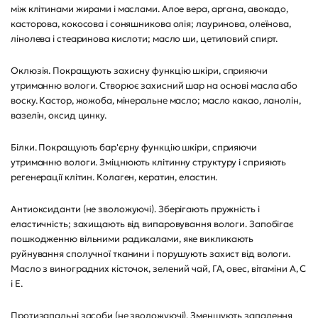
між клітинами жирами і маслами. Алое вера, аргана, авокадо,
касторова, кокосова і соняшникова олія; лауринова, олеїнова,
лінолева і стеаринова кислоти; масло ши, цетиловий спирт.
Оклюзія. Покращують захисну функцію шкіри, сприяючи
утриманню вологи. Створює захисний шар на основі масла або
воску. Кастор, жожоба, мінеральне масло; масло какао, ланолін,
вазелін, оксид цинку.
Білки. Покращують бар'єрну функцію шкіри, сприяючи
утриманню вологи. Зміцнюють клітинну структуру і сприяють
регенерації клітин. Колаген, кератин, еластин.
Антиоксиданти (не зволожуючі). Зберігають пружність і
еластичність; захищають від випаровування вологи. Запобігає
пошкодженню вільними радикалами, яке викликають
руйнування сполучної тканини і порушують захист від вологи.
Масло з виноградних кісточок, зелений чай, ГА, овес, вітаміни А, С
і Е.
Протизапальні засоби (не зволожуючі). Зменшують запалення