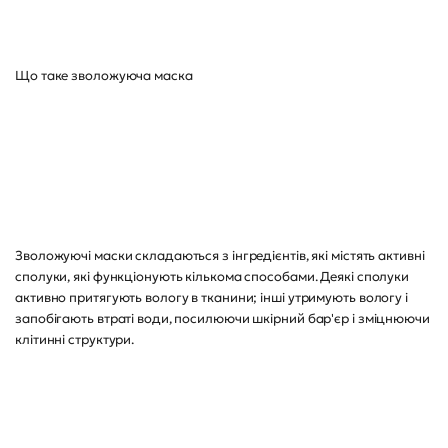
Що таке зволожуюча маска
Зволожуючі маски складаються з інгредієнтів, які містять активні
сполуки, які функціонують кількома способами. Деякі сполуки
активно притягують вологу в тканини; інші утримують вологу і
запобігають втраті води, посилюючи шкірний бар'єр і зміцнюючи
клітинні структури.