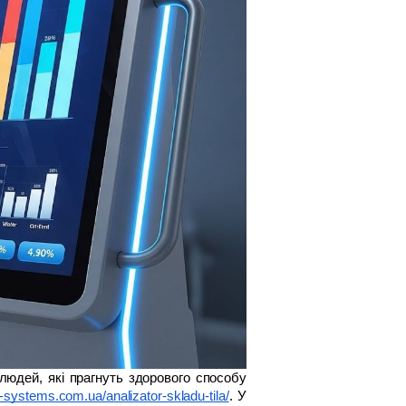
людей, які прагнуть здорового способу 
-systems.com.ua/analizator-skladu-tila/
. У 