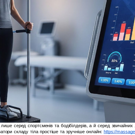
 лише серед спортсменів та бодібілдерів, а й серед звичайних 
затори складу тіла простіше та зручніше онлайн:
https://massage