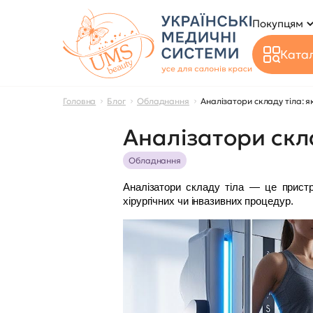
Покупцям
Катал
Головна
Блог
Обладнання
Аналізатори складу тіла: я
Аналізатори скла
Обладнання
Аналізатори складу тіла — це пристро
хірургічних чи інвазивних процедур.