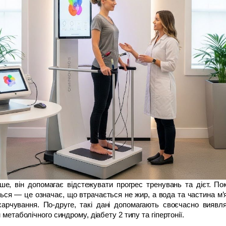
ше, він допомагає відстежувати прогрес тренувань та дієт. П
ься — це означає, що втрачається не жир, а вода та частина м’яз
арчування. По-друге, такі дані допомагають своєчасно виявля
метаболічного синдрому, діабету 2 типу та гіпертонії.