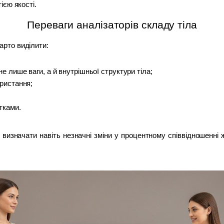
ією якості.
Переваги аналізаторів складу тіла
арто виділити:
не лише ваги, а й внутрішньої структури тіла;
ористання;
тками.
і визначати навіть незначні зміни у процентному співвідношенні