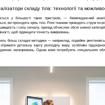
алізатори складу тіла: технології та можливо
ється у більшості таких пристроїв, — біоімпедансний аналіз
си, які проходять крізь тіло. Різні тканини проводять струм по-рі
швидкість і силу сигналу, прилад обчислює обсяг кожної категорії 
тивності, щоб підвищити точність вимірювань.
ють більш складні методики — наприклад, подвійне рентгенівсь
 отримати детальну карту розподілу жиру, особливо підшкірного
удинних захворювань. Однак вони потребують спеціального обл