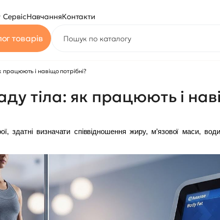
Сервіс
Навчання
Контакти
ог товарів
к працюють і навіщо потрібні?
ду тіла: як працюють і нав
ї, здатні визначати співвідношення жиру, м’язової маси, води 