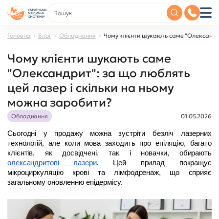
Головна
Блог
Обладнання
Чому клієнти шукають саме "Олександри
Чому клієнти шукають саме
"Олександрит": за що люблять
цей лазер і скільки на ньому
можна заробити?
Обладнання
01.05.2026
Сьогодні у продажу можна зустріти безліч лазерних 
технологій, але коли мова заходить про епіляцію, багато 
клієнтів, як досвідчені, так і новачки, обирають 
олександритові лазери
. Цей прилад покращує 
мікроциркуляцію крові та лімфодренаж, що сприяє 
загальному оновленню епідермісу.