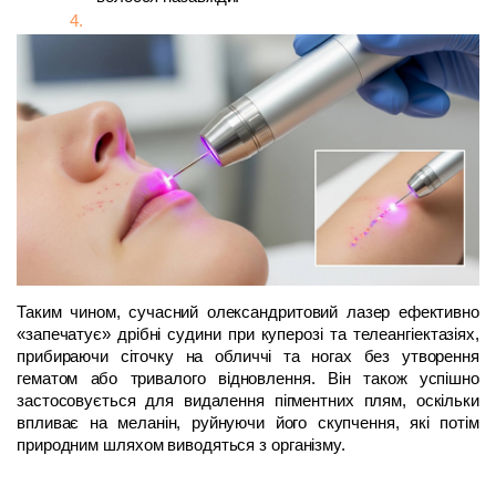
Таким чином, сучасний олександритовий лазер ефективно 
«запечатує» дрібні судини при куперозі та телеангіектазіях, 
прибираючи сіточку на обличчі та ногах без утворення 
гематом або тривалого відновлення. Він також успішно 
застосовується для видалення пігментних плям, оскільки 
впливає на меланін, руйнуючи його скупчення, які потім 
природним шляхом виводяться з організму.