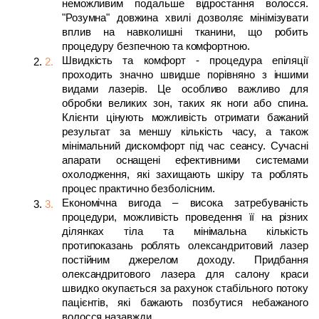
неможливим подальше відростання волосся. 
"Розумна" довжина хвилі дозволяє мінімізувати 
вплив на навколишні тканини, що робить 
процедуру безпечною та комфортною.
Швидкість та комфорт - процедура епіляції 
проходить значно швидше порівняно з іншими 
видами лазерів. Це особливо важливо для 
обробки великих зон, таких як ноги або спина. 
Клієнти цінують можливість отримати бажаний 
результат за меншу кількість часу, а також 
мінімальний дискомфорт під час сеансу. Сучасні 
апарати оснащені ефективними системами 
охолодження, які захищають шкіру та роблять 
процес практично безболісним.
Економічна вигода – висока затребуваність 
процедури, можливість проведення її на різних 
ділянках тіла та мінімальна кількість 
протипоказань роблять олександритовий лазер 
постійним джерелом доходу. Придбання 
олександритового лазера для салону краси 
швидко окупається за рахунок стабільного потоку 
пацієнтів, які бажають позбутися небажаного 
волосся назавжди.