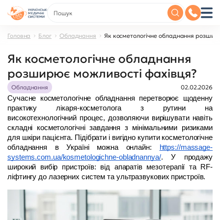
Головна
Блог
Обладнання
Як косметологічне обладнання розшир
Як косметологічне обладнання
розширює можливості фахівця?
Обладнання
02.02.2026
Сучасне косметологічне обладнання перетворює щоденну 
практику лікаря-косметолога з рутини на 
високотехнологічний процес, дозволяючи вирішувати навіть 
складні косметологічні завдання з мінімальними ризиками 
для шкіри пацієнта. Підібрати і вигідно купити косметологічне 
обладнання в Україні можна онлайн: 
https://massage-
systems.com.ua/kosmetologichne-obladnannya/
. У продажу 
широкий вибір пристроїв: від апаратів мезотерапії та RF-
ліфтингу до лазерних систем та ультразвукових пристроїв.