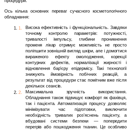
процедури.
Ось кілька основних переваг сучасного косметологічного 
обладнання:
Висока ефективність і функціональність. Завдяки 
точному контролю параметрів: потужності, 
тривалості імпульсу, глибини проникнення 
променя лікар отримує можливість не просто 
поліпшити зовнішній вигляд шкіри, але і домогтися 
вираженого ефекту омолодження, корекції 
контурних дефектів, нормалізації жирності і 
відновлення бар'єру епідермісу. Такі технології 
знижують ймовірність побічних реакцій, а 
результат від процедури стає помітним вже після 
декількох сеансів.
Максимальна зручність використання. 
Обладнання також підвищує комфорт як фахівця, 
так і пацієнта. Автоматизація процесу дозволяє 
мінімізувати час підготовки, виключити 
необхідність тривалих роз'яснень пацієнту, а 
вбудовані системи безпеки — попередити 
перегрів або пошкодження тканин. Це особливо 