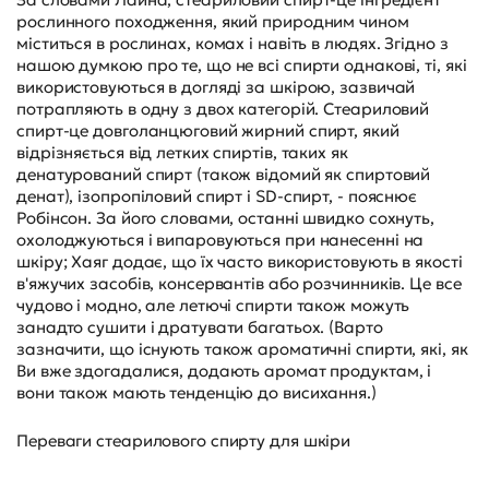
рослинного походження, який природним чином
міститься в рослинах, комах і навіть в людях. Згідно з
нашою думкою про те, що не всі спирти однакові, ті, які
використовуються в догляді за шкірою, зазвичай
потрапляють в одну з двох категорій. Стеариловий
спирт-це довголанцюговий жирний спирт, який
відрізняється від летких спиртів, таких як
денатурований спирт (також відомий як спиртовий
денат), ізопропіловий спирт і SD-спирт, - пояснює
Робінсон. За його словами, останні швидко сохнуть,
охолоджуються і випаровуються при нанесенні на
шкіру; Хаяг додає, що їх часто використовують в якості
в'яжучих засобів, консервантів або розчинників. Це все
чудово і модно, але летючі спирти також можуть
занадто сушити і дратувати багатьох. (Варто
зазначити, що існують також ароматичні спирти, які, як
Ви вже здогадалися, додають аромат продуктам, і
вони також мають тенденцію до висихання.)
Переваги стеарилового спирту для шкіри