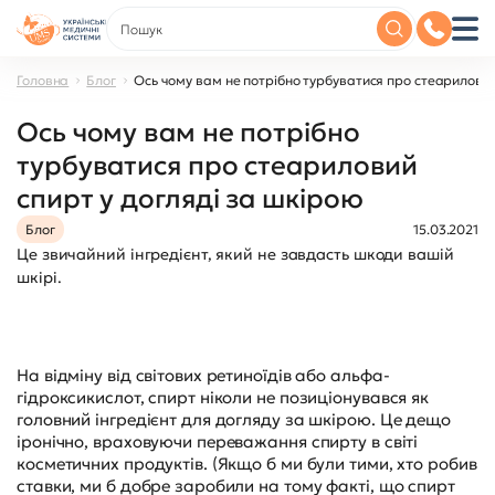
Головна
Блог
Ось чому вам не потрібно турбуватися про стеариловий
Ось чому вам не потрібно
турбуватися про стеариловий
спирт у догляді за шкірою
Блог
15.03.2021
Це звичайний інгредієнт, який не завдасть шкоди вашій
шкірі.
На відміну від світових ретиноїдів або альфа-
гідроксикислот, спирт ніколи не позиціонувався як
головний інгредієнт для догляду за шкірою. Це дещо
іронічно, враховуючи переважання спирту в світі
косметичних продуктів. (Якщо б ми були тими, хто робив
ставки, ми б добре заробили на тому факті, що спирт