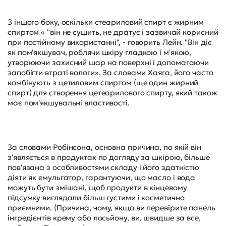
З іншого боку, оскільки стеариловий спирт є жирним
спиртом « "він не сушить, не дратує і зазвичай корисний
при постійному використанні", - говорить Лейн. "Він діє
як пом'якшувач, роблячи шкіру гладкою і м'якою,
утворюючи захисний шар на поверхні і допомагаючи
запобігти втраті вологи». За словами Хаяга, його часто
комбінують з цетиловим спиртом (ще один жирний
спирт) для створення цетеарилового спирту, який також
має пом'якшувальні властивості.
За словами Робінсона, основна причина, по якій він
з'являється в продуктах по догляду за шкірою, більше
пов'язана з особливостями складу і його здатністю
діяти як емульгатор, гарантуючи, що масло і вода
можуть бути змішані, щоб продукти в кінцевому
підсумку виглядали більш густими і косметично
приємними. (Причина, чому, якщо ви перевірите панель
інгредієнтів крему або лосьйону, ви, швидше за все,