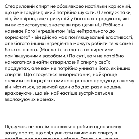
Стеариловий спирт не обов'язково настільки корисний,
що це інгредієнт, який потрібно шукати. (І знову ж таки,
він, ймовірно, вже присутній у багатьох продуктах, які
ви використовуєте, знаєте ви про це чи ні.) Робінсон
називає його інгредієнтом "від нейтрального до
корисного" - він дійсно має пом'якшувальні властивості,
але багато інших інгредієнтів можуть робити те ж саме і
багато іншого. (Масла і сквалан є поширеними
пом'якшуючими засобами.) По суті, вам не потрібно
намагатися знайти стеариловий спирт у своїх
продуктах, але вам не потрібно уникати його, як інших
спиртів. Що стосується використання, найкраще
стежити за інгредієнтами конкретного продукту, в якому
він міститься, зазвичай один або два рази на день,
враховуючи, що він найчастіше зустрічається в
зволожуючих кремах.
Підсумок: не зовсім правильно робити однозначну
заяву про те, що слід уникати вживання спирту в
засобах для догляду за шкірою. Також не можна