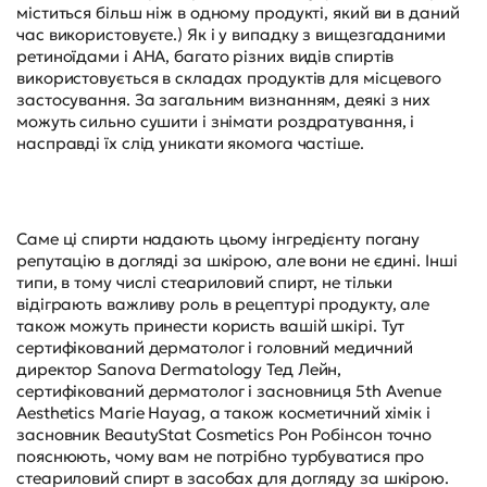
міститься більш ніж в одному продукті, який ви в даний
час використовуєте.) Як і у випадку з вищезгаданими
ретиноїдами і AHA, багато різних видів спиртів
використовується в складах продуктів для місцевого
застосування. За загальним визнанням, деякі з них
можуть сильно сушити і знімати роздратування, і
насправді їх слід уникати якомога частіше.
Саме ці спирти надають цьому інгредієнту погану
репутацію в догляді за шкірою, але вони не єдині. Інші
типи, в тому числі стеариловий спирт, не тільки
відіграють важливу роль в рецептурі продукту, але
також можуть принести користь вашій шкірі. Тут
сертифікований дерматолог і головний медичний
директор Sanova Dermatology Тед Лейн,
сертифікований дерматолог і засновниця 5th Avenue
Aesthetics Marie Hayag, а також косметичний хімік і
засновник BeautyStat Cosmetics Рон Робінсон точно
пояснюють, чому вам не потрібно турбуватися про
стеариловий спирт в засобах для догляду за шкірою.