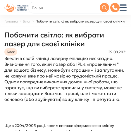
Головна
Блог
Побачити світло: як вибрати лазер для своєї клініки
Побачити світло: як вибрати
лазер для своєї клініки
Блог
29.09.2021
Ввести в своїй клініці лазерну епіляцію нескладно.
Визначення того, який лазер або IPL є «правильним "
для вашого бізнесу, може бути страшним і заплутаним,
не кажучи вже про неймовірно трудомісткий процес.
Однак попереднє виконання домашньої роботи, що
гарантує, що ви виберете правильну систему, може не
тільки заощадити Ваш час і гроші, але і може стати
основою (або зруйнувати) вашу клініку і її репутацію.
Ще в 2004/2005 році, коли я вперше відкрила свою клініку