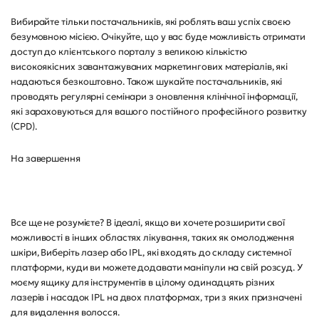
Вибирайте тільки постачальників, які роблять ваш успіх своєю
безумовною місією. Очікуйте, що у вас буде можливість отримати
доступ до клієнтського порталу з великою кількістю
високоякісних завантажуваних маркетингових матеріалів, які
надаються безкоштовно. Також шукайте постачальників, які
проводять регулярні семінари з оновлення клінічної інформації,
які зараховуються для вашого постійного професійного розвитку
(CPD).
На завершення
Все ще не розумієте? В ідеалі, якщо ви хочете розширити свої
можливості в інших областях лікування, таких як омолодження
шкіри, Виберіть лазер або IPL, які входять до складу системної
платформи, куди ви можете додавати маніпули на свій розсуд. У
моєму ящику для інструментів в цілому одинадцять різних
лазерів і насадок IPL на двох платформах, три з яких призначені
для видалення волосся.