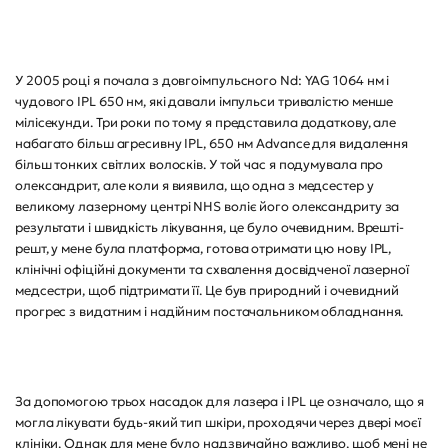
У 2005 році я почала з довгоімпульсного Nd: YAG 1064 нм і
чудового IPL 650 нм, які давали імпульси тривалістю менше
мілісекунди. Три роки по тому я представила додаткову, але
набагато більш агресивну IPL, 650 нм Advance для видалення
більш тонких світлих волосків. У той час я подумувала про
олександрит, але коли я виявила, що одна з медсестер у
великому лазерному центрі NHS воліє його олександриту за
результати і швидкість лікування, це було очевидним. Врешті-
решт, у мене була платформа, готова отримати цю нову IPL,
клінічні офіційні документи та схвалення досвідченої лазерної
медсестри, щоб підтримати її. Це був природний і очевидний
прогрес з видатним і надійним постачальником обладнання.
За допомогою трьох насадок для лазера і IPL це означало, що я
могла лікувати будь-який тип шкіри, проходячи через двері моєї
клініки. Однак для мене було надзвичайно важливо, щоб мені не