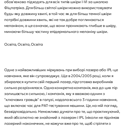
обов'язково підходять для всіх типів шкіри I-VI за шкалою
Фіцпатріка. Для більш світлої шкіри можна використовувати
будь-яку довжину хвилі, в той час як для більш темної шкіри
потрібні довжини хвиль, які не так добре поглинаються
меланіном, а це означає, що вони проникають глибше в шкіру,
минаючи більшу частину епідермального меланіну шкіри.
Освіта, Освіта, Освіта
Одне з найважливіших міркувань при виборі лазера або IPL-це
навчання, яке він супроводжує. Ще в 2004/2005 році, коли я
збиралася купити свій перший лазер, підготовка виробників
сильно розрізнялася. Одна конкретна компанія, яка до цих пір
залишається сильною, і компанія, яку я вважаю одним з
"ключових гравців" в галузі, надала всього 3 години навчання,
що включає час для PAT-тестування машини. Це, на мій погляд,
безвідповідально. Неможливо думати про те, що практикуючий,
який абсолютно не знайомий з лазером і IPL (ніколи не піднімав
лазерний наконечник, не кажучи вже про те, щоб стріляти з