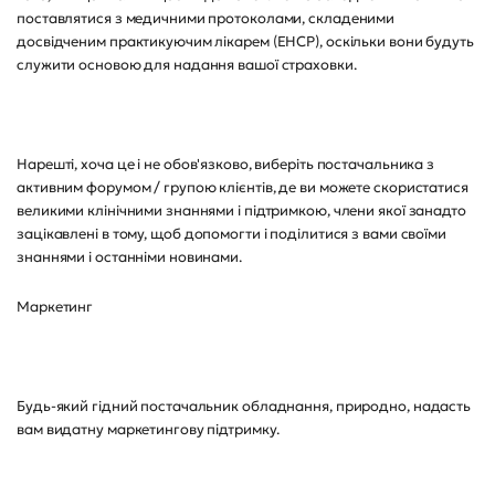
поставлятися з медичними протоколами, складеними
досвідченим практикуючим лікарем (EHCP), оскільки вони будуть
служити основою для надання вашої страховки.
Нарешті, хоча це і не обов'язково, виберіть постачальника з
активним форумом / групою клієнтів, де ви можете скористатися
великими клінічними знаннями і підтримкою, члени якої занадто
зацікавлені в тому, щоб допомогти і поділитися з вами своїми
знаннями і останніми новинами.
Маркетинг
Будь-який гідний постачальник обладнання, природно, надасть
вам видатну маркетингову підтримку.