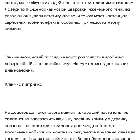
нього), може лікувати людей з менш ніж тригодинним навчанням.
Лазери та IPL-це найнеймовірніші зразки інженерного генія, які
революціонізували естетику, але вони також мають потенціал
серйозних побічних ефектів, особливо при недостатньому
навчанні.
Таким чином, на мій погляд, не варто розглядати виробника
лазерів або IPL, що не забезпечує мінімум одного-двох повних
днів навчання.
Клінічна підтримка
На додаток до початкового навчання, хороший постачальник
обладнання забезпечить відмінну постійну клінічну підтримку і
навчання не тільки для отримання рекомендацій щодо
досягнення найкращих можливих результатів лікування, але і для
того, «якщо і коли» щось піде не так. Ваше обладнання повинно