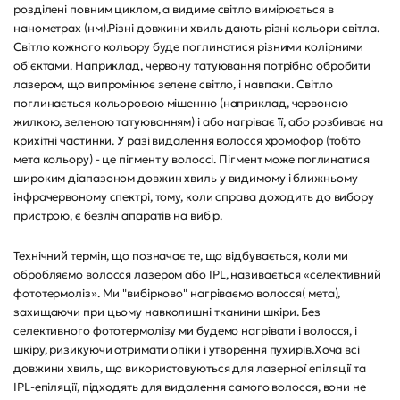
розділені повним циклом, а видиме світло вимірюється в
нанометрах (нм).Різні довжини хвиль дають різні кольори світла.
Світло кожного кольору буде поглинатися різними колірними
об'єктами. Наприклад, червону татуювання потрібно обробити
лазером, що випромінює зелене світло, і навпаки. Світло
поглинається кольоровою мішенню (наприклад, червоною
жилкою, зеленою татуюванням) і або нагріває її, або розбиває на
крихітні частинки. У разі видалення волосся хромофор (тобто
мета кольору) - це пігмент у волоссі. Пігмент може поглинатися
широким діапазоном довжин хвиль у видимому і ближньому
інфрачервоному спектрі, тому, коли справа доходить до вибору
пристрою, є безліч апаратів на вибір.
Технічний термін, що позначає те, що відбувається, коли ми
обробляємо волосся лазером або IPL, називається «селективний
фототермоліз». Ми "вибірково" нагріваємо волосся( мета),
захищаючи при цьому навколишні тканини шкіри. Без
селективного фототермолізу ми будемо нагрівати і волосся, і
шкіру, ризикуючи отримати опіки і утворення пухирів.Хоча всі
довжини хвиль, що використовуються для лазерної епіляції та
IPL-епіляції, підходять для видалення самого волосся, вони не