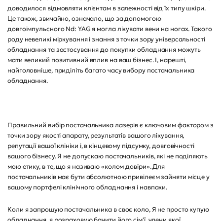
доводилося відмовляти клієнтам в залежності від їх типу шкіри.
Це також, звичайно, означало, що за допомогою
довгоімпульсного Nd: YAG я могла лікувати вени на ногах. Такого
роду невеликі міркування і знання з точки зору універсальності
обладнання та застосування до покупки обладнання можуть
мати великий позитивний вплив на ваш бізнес. І, нарешті,
найголовніше, приділіть багато часу вибору постачальника
обладнання.
Правильний вибір постачальника лазерів є ключовим фактором з
точки зору якості апарату, результатів вашого лікування,
репутації вашої клініки і, в кінцевому підсумку, довговічності
вашого бізнесу. Я не допускаю постачальників, які не поділяють
мою етику, в те, що я називаю «колом довіри». Для
постачальників має бути абсолютною привілеєм зайняти місце у
вашому портфелі клінічного обладнання і навпаки.
Коли я запрошую постачальника в своє коло, Я не просто купую
обладнання, я розраховую бачити його сім'ї, члени якої