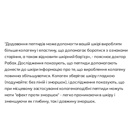
"Додавання пептидів може допомогти вашій шкірі виробляти
більше колагену і еластину, що допомагає боротися з ознаками
старіння, а також відновити шкірний бар'єр», - пояснює доктор
Рабах. Дослідження показують, що пептиди допомагають
донести до шкіри інформацію про те, що вироблення колагену
повинна збільшуватися. Колаген зберігає шкіру гладкою
(подумайте: без ліній і зморшок), і дослідження показують, що
при місцевому застосуванні колагеноподібні пептиди можуть
мати "ефект проти зморшок" - легко проникаючи в шкіру і
зменшуючи як глибину, так і довжину зморшок.