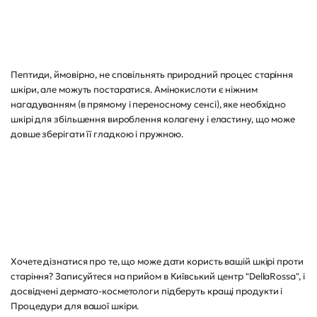
Пептиди, ймовірно, не сповільнять природний процес старіння
шкіри, але можуть постаратися. Амінокислоти є ніжним
нагадуванням (в прямому і переносному сенсі), яке необхідно
шкірі для збільшення вироблення колагену і еластину, що може
довше зберігати її гладкою і пружною.
Хочете дізнатися про те, що може дати користь вашій шкірі проти
старіння? Записуйтеся на прийом в Київський центр "DellaRossa", і
досвідчені дермато-косметологи підберуть кращі продукти і
Процедури для вашої шкіри.