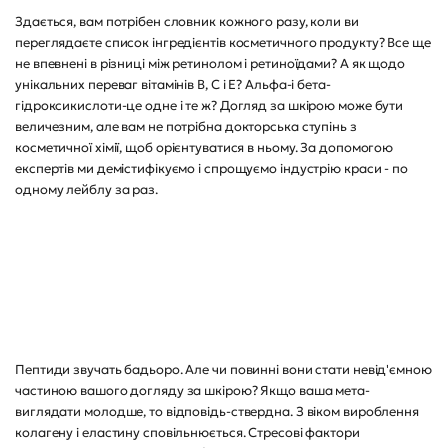
Здається, вам потрібен словник кожного разу, коли ви
переглядаєте список інгредієнтів косметичного продукту? Все ще
не впевнені в різниці між ретинолом і ретиноїдами? А як щодо
унікальних переваг вітамінів B, C і E? Альфа-і бета-
гідроксикислоти-це одне і те ж? Догляд за шкірою може бути
величезним, але вам не потрібна докторська ступінь з
косметичної хімії, щоб орієнтуватися в ньому. За допомогою
експертів ми демістифікуємо і спрощуємо індустрію краси - по
одному лейблу за раз.
Пептиди звучать бадьоро. Але чи повинні вони стати невід'ємною
частиною вашого догляду за шкірою? Якщо ваша мета-
виглядати молодше, то відповідь-ствердна. З віком вироблення
колагену і еластину сповільнюється. Стресові фактори