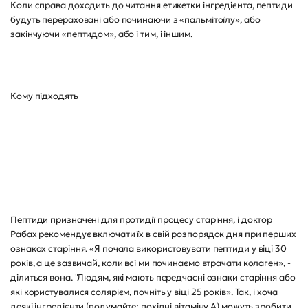
Коли справа доходить до читання етикетки інгредієнта, пептиди
будуть перераховані або починаючи з «пальмітоїлу», або
закінчуючи «пептидом», або і тим, і іншим.
Кому підходять
Пептиди призначені для протидії процесу старіння, і доктор
Рабах рекомендує включати їх в свій розпорядок дня при перших
ознаках старіння. «Я почала використовувати пептиди у віці 30
років, а це зазвичай, коли всі ми починаємо втрачати колаген», -
ділиться вона. "Людям, які мають передчасні ознаки старіння або
які користувалися солярієм, почніть у віці 25 років». Так, і хоча
деякі інгредієнти (подумайте: похідні вітаміну А) можуть зробити