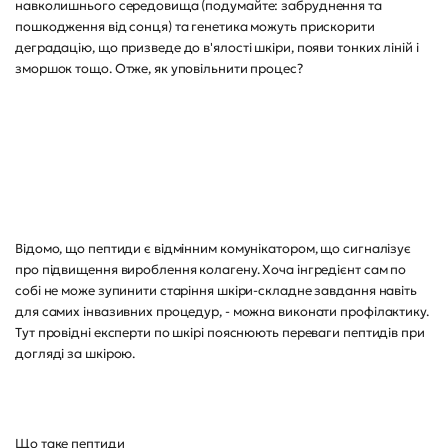
навколишнього середовища (подумайте: забруднення та
пошкодження від сонця) та генетика можуть прискорити
деградацію, що призведе до в'ялості шкіри, появи тонких ліній і
зморшок тощо. Отже, як уповільнити процес?
Відомо, що пептиди є відмінним комунікатором, що сигналізує
про підвищення вироблення колагену. Хоча інгредієнт сам по
собі не може зупинити старіння шкіри-складне завдання навіть
для самих інвазивних процедур, - можна виконати профілактику.
Тут провідні експерти по шкірі пояснюють переваги пептидів при
догляді за шкірою.
Що таке пептиди