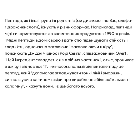
Пептиди, як і інші групи інгредієнтів (ми дивимося на Вас, альфа-
гідроксикислоти), існують у різних формах. Наприклад, пептиди
міді використовуються в косметичних продуктах з 1990-х років.
"Мідні пептиди відомі своєю здатністю підвищувати стійкість і
гладкість, одночасно загоюючи і заспокоюючи шкіру", -
пояснюють Джіджі Чірінос і Рорі Семпл, співзасновники Overt.
"Цей інгредієнт складається з дрібних частинок і, отже, проникає
в шкіру і відновлює її". Тим часом, пальмітоїлпентапептид-це
пептид, який "допомагає згладжувати тонкі лінії і зморшки,
сигналізуючи клітинам шкіри про вироблення більшої кількості
колагену", - кажуть вони. І є ще багато всього.