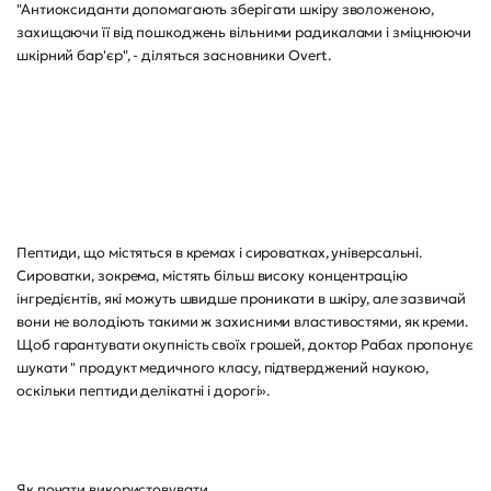
"Антиоксиданти допомагають зберігати шкіру зволоженою,
захищаючи її від пошкоджень вільними радикалами і зміцнюючи
шкірний бар'єр", - діляться засновники Overt.
Пептиди, що містяться в кремах і сироватках, універсальні.
Сироватки, зокрема, містять більш високу концентрацію
інгредієнтів, які можуть швидше проникати в шкіру, але зазвичай
вони не володіють такими ж захисними властивостями, як креми.
Щоб гарантувати окупність своїх грошей, доктор Рабах пропонує
шукати " продукт медичного класу, підтверджений наукою,
оскільки пептиди делікатні і дорогі».
Як почати використовувати