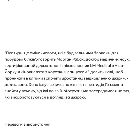
"Пептиди-це амінокислоти, які є будівельними блоками для
побудови білків",-говорить Морган Рабах, доктор медичних наук,
сертифікований дерматолог і співзасновник LM Medical в Нью-
Йорку. Амінокислоти з коротким ланцюгом " досить малі, щоб
проникати в клітини і сприяти зростанню і відновленню шкіри», -
додає вона. Хоча існує величезна кількість пептидів (їх можна
знайти у всьому, від їжі до зміїної отрути), ми зосередимося на тих,
які використовуються в догляді за шкірою.
Переваги використання