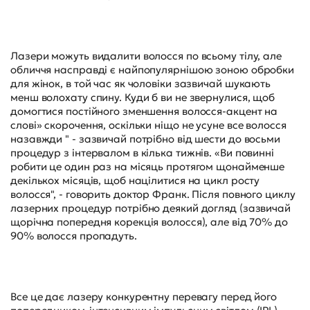
Лазери можуть видалити волосся по всьому тілу, але
обличчя насправді є найпопулярнішою зоною обробки
для жінок, в той час як чоловіки зазвичай шукають
менш волохату спину. Куди б ви не звернулися, щоб
домогтися постійного зменшення волосся-акцент на
слові» скорочення, оскільки ніщо не усуне все волосся
назавжди " - зазвичай потрібно від шести до восьми
процедур з інтервалом в кілька тижнів. «Ви повинні
робити це один раз на місяць протягом щонайменше
декількох місяців, щоб націлитися на цикл росту
волосся", - говорить доктор Франк. Після повного циклу
лазерних процедур потрібно деякий догляд (зазвичай
щорічна попередня корекція волосся), але від 70% до
90% волосся пропадуть.
Все це дає лазеру конкурентну перевагу перед його