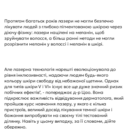
Протягом багатьох років лазери не могли безпечно
лікувати людей з глибоко пігментованою шкірою через
діючу фізику: лазери націлені на меланін, щоб
зруйнувати волосся, а більш ранні методи не могли
розрізнити меланін у волоссі і меланін в шкірі.
Але лазерна технологія нарешті еволюціонувала до
рівня інклюзивності, надаючи людям будь-якого
кольору шкіри свободу від небажаної щетини. Однак
для типів шкіри V і VI» існує все ще дуже значний ризик
побічних ефектів", - попереджає д-р Цао. Вона
підкреслює важливість відвідування дерматолога, який
пройшов курс навчання лазеру, у якого є кілька
пристроїв, великий досвід лікування темної шкіри і
бажання випробувати на своєму тілі тестований
ділянку. Навіть у цьому випадку, за її словами, дійте
обережно.