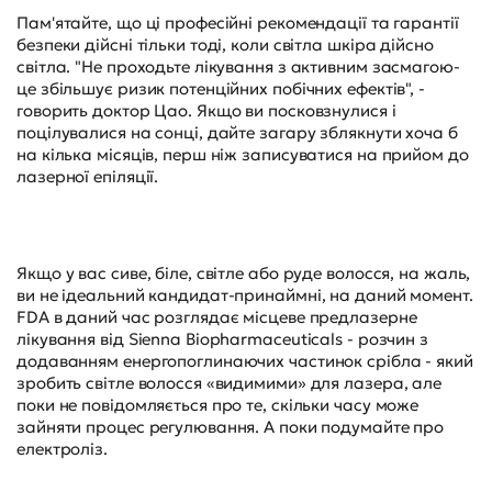
Пам'ятайте, що ці професійні рекомендації та гарантії
безпеки дійсні тільки тоді, коли світла шкіра дійсно
світла. "Не проходьте лікування з активним засмагою-
це збільшує ризик потенційних побічних ефектів", -
говорить доктор Цао. Якщо ви посковзнулися і
поцілувалися на сонці, дайте загару зблякнути хоча б
на кілька місяців, перш ніж записуватися на прийом до
лазерної епіляції.
Якщо у вас сиве, біле, світле або руде волосся, на жаль,
ви не ідеальний кандидат-принаймні, на даний момент.
FDA в даний час розглядає місцеве предлазерне
лікування від Sienna Biopharmaceuticals - розчин з
додаванням енергопоглинаючих частинок срібла - який
зробить світле волосся «видимими» для лазера, але
поки не повідомляється про те, скільки часу може
зайняти процес регулювання. А поки подумайте про
електроліз.