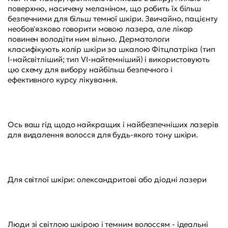
поверхню, насичену меланіном, що робить їх більш
безпечними для більш темної шкіри. Звичайно, пацієнту
необов'язково говорити мовою лазера, але лікар
повинен володіти ним вільно. Дерматологи
класифікують колір шкіри за шкалою Фітцпатріка (тип
I-найсвітліший; тип VI-найтемніший) і використовують
цю схему для вибору найбільш безпечного і
ефективного курсу лікування.
Ось ваш гід щодо найкращих і найбезпечніших лазерів
для видалення волосся для будь-якого тону шкіри.
Для світлої шкіри: олександритові або діодні лазери
Люди зі світлою шкірою і темним волоссям - ідеальні