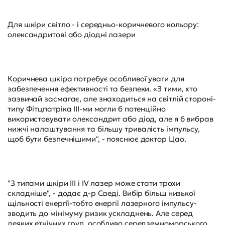
Для шкіри світло - і середньо-коричневого кольору:
олександритові або діодні лазери
Коричнева шкіра потребує особливої уваги для
забезпечення ефективності та безпеки. «З тими, хто
зазвичай засмагає, але знаходиться на світлій стороні-
типу Фітцпатріка III-ми могли б потенційно
використовувати олександрит або діод, але я б вибрав
нижчі налаштування та більшу тривалість імпульсу,
щоб бути безпечнішими", - пояснює доктор Цао.
"З типами шкіри III і IV лазер може стати трохи
складніше", - додає д-р Саеді. Вибір більш низької
щільності енергії-тобто енергії лазерного імпульсу-
зводить до мінімуму ризик ускладнень. Але серед
деяких етнічних груп, особливо середземноморського