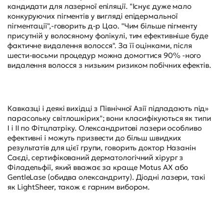
кандидати для лазерної епіляції. "Існує дуже мало
конкуруючих пігментів у вигляді епідермальної
пігментації",-говорить д-р Цао. "Чим більше пігменту
присутній у волосяному фолікулі, тим ефективніше буде
фактичне видалення волосся". За її оцінками, після
шести-восьми процедур можна домогтися 90% -ного
видалення волосся з низьким ризиком побічних ефектів.
Кавказці і деякі вихідці з Північної Азії підпадають під»
парасольку світлошкірих"; вони класифікуються як типи
I і II по Фітцпатріку. Олександритові лазери особливо
ефективні і можуть призвести до більш швидких
результатів для цієї групи, говорить доктор Назанін
Саєді, сертифікований дерматологічний хірург з
Філадельфії, який вважає за краще Motus AX або
GentleLase (обидва олександриту). Діодні лазери, такі
як LightSheer, також є гарним вибором.