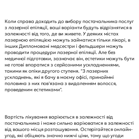
Коли справа доходить до вибору постачальника послуг
з лазерної епіляції, ваші варіанти будуть відрізнятися в
залежності від того, де ви живете. У деяких містах
лазерною епіляцією можуть займатися тільки лікарі, в
інших Дипломовані медсестри і фельдшери можуть
проводити процедури лазерної епіляції. Але без
медичної підготовки, зазначає він, естетики можуть бути
не готові впоратися з серйозними ускладненнями,
такими як опіки другого ступеня. "З лазерних
ускладнень, які я бачу в моєму офісі, принаймні
половина з них пов'язана з видаленням волосся,
проведеним естетиками".
Вартість лікування варіюється в залежності від
постачальника і може сильно варіюватися в залежності
від вашого місця розташування. Остерігайтеся онлайн-
угод, які обіцяють значно нижчі ціни, тому що угоди