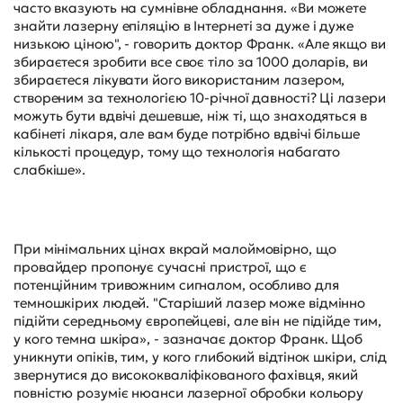
часто вказують на сумнівне обладнання. «Ви можете
знайти лазерну епіляцію в Інтернеті за дуже і дуже
низькою ціною", - говорить доктор Франк. «Але якщо ви
збираєтеся зробити все своє тіло за 1000 доларів, ви
збираєтеся лікувати його використаним лазером,
створеним за технологією 10-річної давності? Ці лазери
можуть бути вдвічі дешевше, ніж ті, що знаходяться в
кабінеті лікаря, але вам буде потрібно вдвічі більше
кількості процедур, тому що технологія набагато
слабкіше».
При мінімальних цінах вкрай малоймовірно, що
провайдер пропонує сучасні пристрої, що є
потенційним тривожним сигналом, особливо для
темношкірих людей. "Старіший лазер може відмінно
підійти середньому європейцеві, але він не підійде тим,
у кого темна шкіра», - зазначає доктор Франк. Щоб
уникнути опіків, тим, у кого глибокий відтінок шкіри, слід
звернутися до висококваліфікованого фахівця, який
повністю розуміє нюанси лазерної обробки кольору