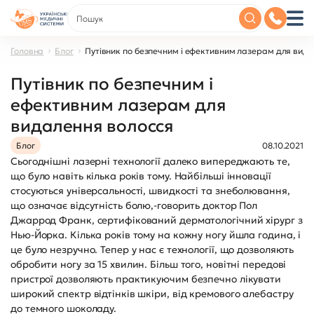
Головна
Блог
Путівник по безпечним і ефективним лазерам для вид
Путівник по безпечним і
ефективним лазерам для
видалення волосся
Блог
08.10.2021
Сьогоднішні лазерні технології далеко випереджають те,
що було навіть кілька років тому. Найбільші інновації
стосуються універсальності, швидкості та знеболювання,
що означає відсутність болю,-говорить доктор Пол
Джаррод Франк, сертифікований дерматологічний хірург з
Нью-Йорка. Кілька років тому на кожну ногу йшла година, і
це було незручно. Тепер у нас є технології, що дозволяють
обробити ногу за 15 хвилин. Більш того, новітні передові
пристрої дозволяють практикуючим безпечно лікувати
широкий спектр відтінків шкіри, від кремового алебастру
до темного шоколаду.