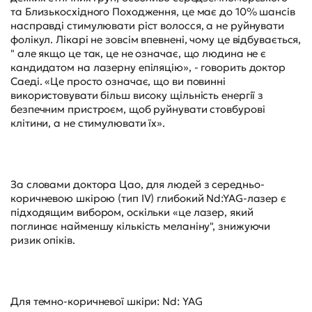
та Близькосхідного Походження, це має до 10% шансів
насправді стимулювати ріст волосся, а не руйнувати
фолікул. Лікарі не зовсім впевнені, чому це відбувається,
" але якщо це так, це не означає, що людина не є
кандидатом на лазерну епіляцію», - говорить доктор
Саеді. «Це просто означає, що ви повинні
використовувати більш високу щільність енергії з
безпечним пристроєм, щоб руйнувати стовбурові
клітини, а не стимулювати їх».
За словами доктора Цао, для людей з середньо-
коричневою шкірою (тип IV) глибокий Nd:YAG-лазер є
підходящим вибором, оскільки «це лазер, який
поглинає найменшу кількість меланіну", знижуючи
ризик опіків.
Для темно-коричневої шкіри: Nd: YAG