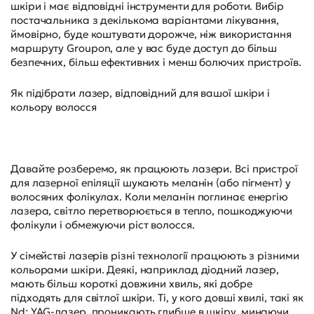
шкіри і має відповідні інструменти для роботи. Вибір
постачальника з декількома варіантами лікування,
ймовірно, буде коштувати дорожче, ніж використання
маршруту Groupon, але у вас буде доступ до більш
безпечних, більш ефективних і менш болючих пристроїв.
Як підібрати лазер, відповідний для вашої шкіри і
кольору волосся
Давайте розберемо, як працюють лазери. Всі пристрої
для лазерної епіляції шукають меланін (або пігмент) у
волосяних фолікулах. Коли меланін поглинає енергію
лазера, світло перетворюється в тепло, пошкоджуючи
фолікули і обмежуючи ріст волосся.
У сімействі лазерів різні технології працюють з різними
кольорами шкіри. Деякі, наприклад діодний лазер,
мають більш короткі довжини хвиль, які добре
підходять для світлої шкіри. Ті, у кого довші хвилі, такі як
Nd: YAG-лазер, проникають глибше в шкіру, минаючи