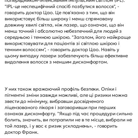
попередником-інтенсивним імпульсним світлом (IPL).
"IPL-це неспецифічний спосіб позбутися волосся", -
говорить доктор Цао. Це пов'язано з тим, що він
використовує більш широку і менш спрямовану
довжину хвилі світла, ніж лазер, що означає, що він
менш точний і абсолютно небезпечний для людей з
середньою і темною шкірою. "Загалом, його найкраще
використовувати для пацієнтів зі світлою шкірою і
темним волоссям", - говорить доктор Цао. Навіть у
цьому випадку лазери забезпечують більш ефективне
видалення волосся з меншим дискомфортом.
У них також вражаючий профіль безпеки. Опіки і
пігментні зміни завжди можливі, але ці ризики можна
звести до мінімуму, вибравши досвідченого
ліцензованого лікаря і заговоривши при перших
ознаках дискомфорту. "Якщо під час процедури сильно
болить, значить, ви потрапили не в те місце, вибрали не
той лазер, і у вас є ризик ускладнень», - говорить
доктор Франк.