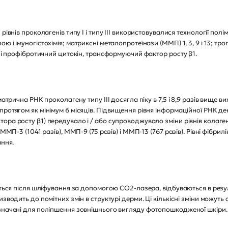
рівнів проколагенів типу I і типу III використовувалися технології пол
 і імуногістохімія; матриксні металопротеїнази (ММП) 1, 3, 9 і 13; тр
; і профібротичний цитокін, трансформуючий фактор росту β1.
атрична РНК проколагену типу III досягла піку в 7,5 і 8,9 разів вище ви
ротягом як мінімум 6 місяців. Підвищення рівня інформаційної РНК декі
ора росту β1) передувало і / або супроводжувало зміни рівнів колаген
 ММП-3 (1041 разів), ММП-9 (75 разів) і ММП-13 (767 разів). Рівні фібри
ання.
ються після шліфування за допомогою CO2-лазера, відбуваються в резул
изводить до помітних змін в структурі дерми. Ці кількісні зміни можуть
изначені для поліпшення зовнішнього вигляду фотопошкодженої шкіри.