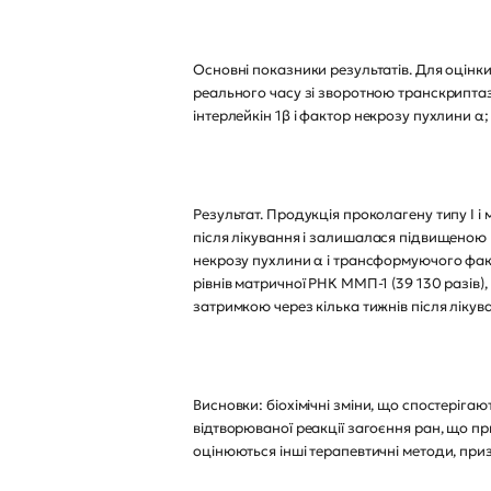
Основні показники результатів. Для оцінки 
реального часу зі зворотною транскриптазою
інтерлейкін 1β і фактор некрозу пухлини α
Результат. Продукція проколагену типу I і м
після лікування і залишалася підвищеною п
некрозу пухлини α і трансформуючого факт
рівнів матричної РНК ММП-1 (39 130 разів),
затримкою через кілька тижнів після лікув
Висновки: біохімічні зміни, що спостеріга
відтворюваної реакції загоєння ран, що пр
оцінюються інші терапевтичні методи, пр