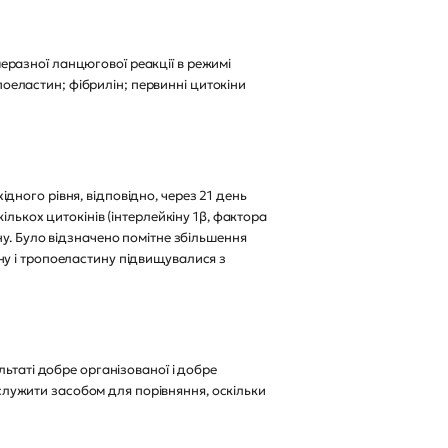
імеразної ланцюгової реакції в режимі
опоеластин; фібрилін; первинні цитокіни
хідного рівня, відповідно, через 21 день
лькох цитокінів (інтерлейкіну 1β, фактора
у. Було відзначено помітне збільшення
ліну і тропоеластину підвищувалися з
ьтаті добре організованої і добре
 служити засобом для порівняння, оскільки