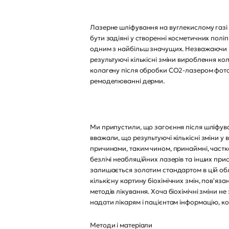
Лазерне шліфування на вуглекислому газі
бути задіяні у створенні косметичних полі
одним з найбільш значущих. Незважаючи на
результуючі кількісні зміни вироблення кол
колагену після обробки CO2-лазером фотопо
ремоделюванні дерми.
Ми припустили, що загоєння після шліфу
вважали, що результуючі кількісні зміни у
причинами, таким чином, принаймні, частк
безлічі неабляційних лазерів та інших пр
залишається золотим стандартом в цій обл
кількісну картину біохімічних змін, пов'я
методів лікування. Хоча біохімічні зміни 
надати лікарям і пацієнтам інформацію, к
Методи і матеріали