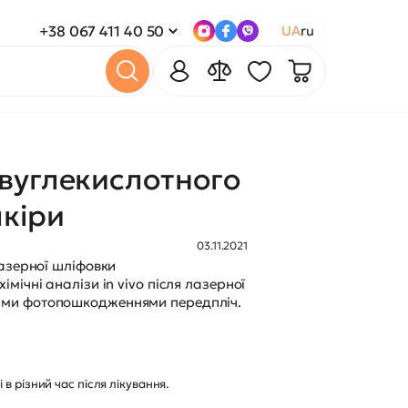
+38 067 411 40 50
UA
ru
вуглекислотного
кіри
03.11.2021
лазерної шліфовки
ічні аналізи in vivo після лазерної
идними фотопошкодженнями передпліч.
в різний час після лікування.