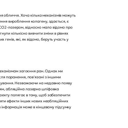
 обличчя. Хоча кілька механізмів можуть
ення вироблення колагену, здається, є
 CO2-лазером, відносно мало відомо про
гнули кількісно вивчити зміни в рівнях
енів, які, як відомо, беруть участь у
еханізмам загоєння ран. Однак ми
сля поранення, пов'язані з іншими
лікування. Незважаючи на недавню появу
ням, абляційна лазерна шліфовка
оекту полягає в тому, щоб забезпечити
вняти ефекти інших нових неабляційних
на інформація може в кінцевому підсумку