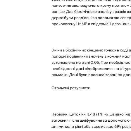
нанесення зволожуючого крему протягом 3 
раніше. Для біохімічного аналізу зразків ш
дерма були розділені за допомогою лазерної 
проколагену і ММР в епідермісі і дермі виз
Зміни в біохімічних кінцевих точках в хо
попарні порівняння значень в кожний наст
встановлена на рівні 0,05. При необхідно
необхідності дані відображалися на фігур
помилки. Дані були проаналізовані за до
Отримані результати
Первинні цитокіни IL-1β і TNF-α швидко інду
загоєння після шліфування за допомогою CO2
днями, коли рівні збільшилися до 694 разі