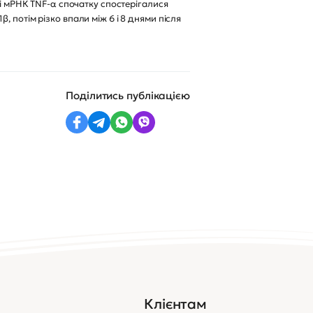
ні мРНК TNF-α спочатку спостерігалися
1β, потім різко впали між 6 і 8 днями після
Поділитись публікацією
Клієнтам