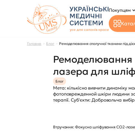
Покупцям
Катал
Головна
Блог
Ремоделювання сполучної тканини під ді
Ремоделювання с
лазера для шлі
Блог
Мета: кількісно вивчити динаміку м
фотоповрежденной шкіри людини за д
терапії. Суб'єкти: Добровольча вибі
Втручання: Фокусна шліфування CO2-лазером