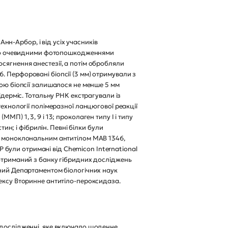
н-Арбор, і від усіх учасників
нічно очевидними фотопошкодженнями
сягнення анестезії, а потім обробляли
. Перфоровані біопсії (3 мм) отримували з
кою біопсії залишалося не менше 5 мм
ідерміс. Тотальну РНК екстрагували із
технології полімеразної ланцюгової реакції
П) 1, 3, 9 і 13; проколаген типу I і типу
тин; і фібрилін. Певні білки були
-1 моноклональним антитілом MAB 1346,
були отримані від Chemicon International
 отриманий з банку гібридних досліджень
аний Департаментом біологічних наук
лексу Вторинне антитіло-пероксидаза.
ь у дослідженні, яке включало щоденне