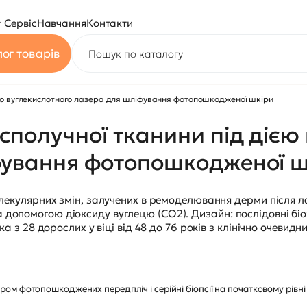
Сервіс
Навчання
Контакти
ог товарів
єю вуглекислотного лазера для шліфування фотопошкодженої шкіри
получної тканини під дією 
фування фотопошкодженої ш
олекулярних змін, залучених в ремоделювання дерми після 
опомогою діоксиду вуглецю (CO2). Дизайн: послідовні біохім
рка з 28 дорослих у віці від 48 до 76 років з клінічно очев
 фотопошкоджених передпліч і серійні біопсії на початковому рівні і 