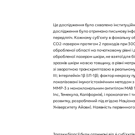
Це дослідження було схвалено інституційн
дослідження було отримано письмову інфор
передпліч. Кожному суб'єкту в фокальну о
CO2-лазером протягом 2 проходів при 300 
обробленої області на початковому рівні і
обробленої лазером шкіри, не взятої для б
зразків шкіри на всю товщину, а рівні мат
зі зворотною транскриптазою в реальному ча
III; інтерлейкін 1β (ІЛ-1β); фактор некрозу
локалізовані імуногістохімічним методом 
MMP-3 з моноклональним антитілом MAB 13
Inc, Темекула, Каліфорнія), і проколаген
розвитку, розроблений під егідою Націона
Університету Айови). Наявність первинног
Зразки біопсії були отримані від 4 суб'єкті