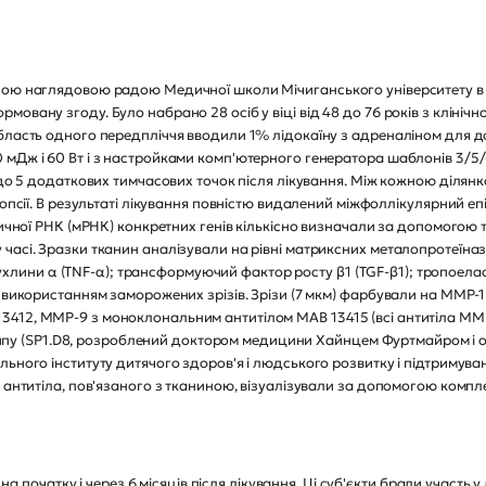
ою наглядовою радою Медичної школи Мічиганського університету в Ан
мовану згоду. Було набрано 28 осіб у віці від 48 до 76 років з клі
бласть одного передпліччя вводили 1% лідокаїну з адреналіном для до
мДж і 60 Вт і з настройками комп'ютерного генератора шаблонів 3/5/6
 до 5 додаткових тимчасових точок після лікування. Між кожною ділян
іопсії. В результаті лікування повністю видалений міжфоллікулярний еп
ричної РНК (мРНК) конкретних генів кількісно визначали за допомогою 
сі. Зразки тканин аналізували на рівні матриксних металопротеїназ (ММ
 пухлини α (TNF-α); трансформуючий фактор росту β1 (TGF-β1); тропоелас
з використанням заморожених зрізів. Зрізи (7 мкм) фарбували на MMP
412, MMP-9 з моноклональним антитілом MAB 13415 (всі антитіла MMP 
 I типу (SP1.D8, розроблений доктором медицини Хайнцем Фуртмайром і
льного інституту дитячого здоров'я і людського розвитку і підтримув
о антитіла, пов'язаного з тканиною, візуалізували за допомогою комп
в на початку і через 6 місяців після лікування. Ці суб'єкти брали участ