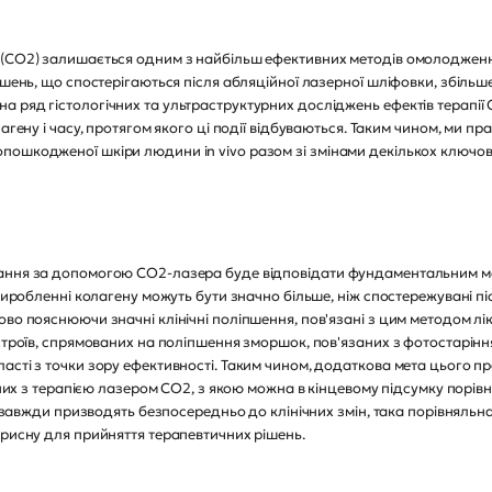
 (CO2) залишається одним з найбільш ефективних методів омолодження
пшень, що спостерігаються після абляційної лазерної шліфовки, збільш
 ряд гістологічних та ультраструктурних досліджень ефектів терапії
агену і часу, протягом якого ці події відбуваються. Таким чином, ми пра
шкодженої шкіри людини in vivo разом зі змінами декількох ключових г
вання за допомогою CO2-лазера буде відповідати фундаментальним м
 виробленні колагену можуть бути значно більше, ніж спостережувані пі
ово пояснюючи значні клінічні поліпшення, пов'язані з цим методом 
истроїв, спрямованих на поліпшення зморшок, пов'язаних з фотостарін
асті з точки зору ефективності. Таким чином, додаткова мета цього пр
заних з терапією лазером CO2, з якою можна в кінцевому підсумку порі
не завжди призводять безпосередньо до клінічних змін, така порівняль
орисну для прийняття терапевтичних рішень.