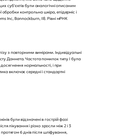
их суб'єктів були аналогічні описаним
ої обробки контрольна шкіра, епідерміс і
s Inc, Bannockburn, Ill). Рівні мРНК
лізу з повторними вимірами. Індивідуальні
ту Даннета. Частота помилок типу I була
 досягнення нормальності, і при
ика включає середні і стандартні
кінів були відзначені в гострій фазі
ля лікування і різко зросли між 2 і 3
 протягом 6 днів після шліфування,