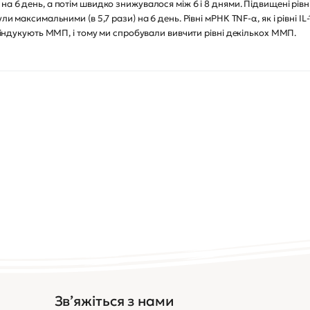
на 6 день, а потім швидко знижувалося між 6 і 8 днями. Підвищені рів
и максимальними (в 5,7 рази) на 6 день. Рівні мРНК TNF-α, як і рівні IL-
о, індукують ММП, і тому ми спробували вивчити рівні декількох ММП.
Зв’яжіться з нами