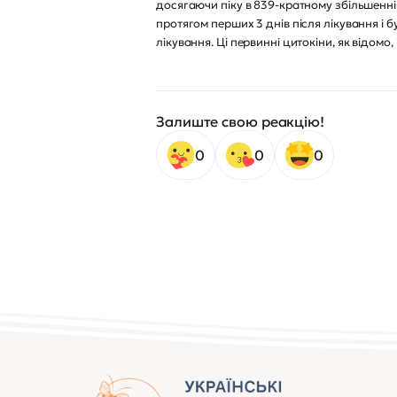
досягаючи піку в 839-кратному збільшенні 
протягом перших 3 днів після лікування і бул
лікування. Ці первинні цитокіни, як відом
Залиште свою реакцію!
0
0
0