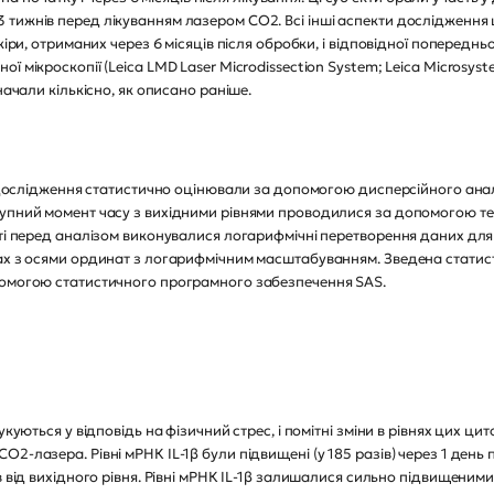
тижнів перед лікуванням лазером CO2. Всі інші аспекти дослідження ц
кіри, отриманих через 6 місяців після обробки, і відповідної попереднь
мікроскопії (Leica LMD Laser Microdissection System; Leica Microsystem
начали кількісно, як описано раніше.
ді дослідження статистично оцінювали за допомогою дисперсійного ана
упний момент часу з вихідними рівнями проводилися за допомогою тес
сті перед аналізом виконувалися логарифмічні перетворення даних для
ах з осями ординат з логарифмічним масштабуванням. Зведена статист
помогою статистичного програмного забезпечення SAS.
куються у відповідь на фізичний стрес, і помітні зміни в рівнях цих цито
-лазера. Рівні мРНК IL-1β були підвищені (у 185 разів) через 1 день піс
в від вихідного рівня. Рівні мРНК IL-1β залишалися сильно підвищеними