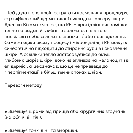
Щоб додатково проілюструвати косметичну процедуру,
сертифікований дерматолог і викладач кольору шкіри
Аделіна Кікам пояснює, що RF-мікронідлінг випромінює
тепло на заданій глибині в залежності від того,
наскільки глибоко лежать шрами і / або пошкодження.
Саме завдяки цьому процесу і мікронідлінг, і RF можуть
синергетично підходити до стирання рубців і оновлення
шкіри. А оскільки тепло застосовується до більш
глибоких шарів шкіри, воно не впливає на меланоцити в
епідермісі, а це означає, що це не призведе до
гіперпігментації в більш темних тонах шкіри.
Переваги методу
● Зменшує шрами від прищів або хірургічних втручань
(на обличчі і тілі).
● Зменшує тонкі лінії та зморшки.