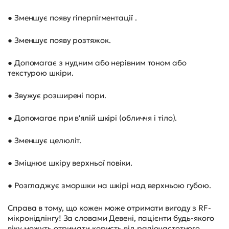
● Зменшує появу гіперпігментації .
● Зменшує появу розтяжок.
● Допомагає з нудним або нерівним тоном або
текстурою шкіри.
● Звужує розширені пори.
● Допомагає при в'ялій шкірі (обличчя і тіло).
● Зменшує целюліт.
● Зміцнює шкіру верхньої повіки.
● Розгладжує зморшки на шкірі над верхньою губою.
Справа в тому, що кожен може отримати вигоду з RF-
мікронідлінгу! За словами Девені, пацієнти будь-якого
віку можуть отримати користь від радіочастотного