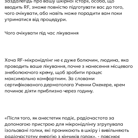
заздалегідь про вашу шкірної історії, особа, що
вводить RF, зможе повністю підготувати вас до того,
чого очікувати, або навіть може порадити вам поки
утриматися від процедури.
Чого очікувати під час лікування
Хоча RF-мікронідлінг не є дуже болючим, людина, яка
проводить ваше лікування, почне з нанесення місцевого
знеболюючого крему, щоб зробити процес
максимально комфортним. За словами
сертифікованого дерматолога Ученни Окекере, крем
починає діяти приблизно через годину.
«Після того, як анестетик подіє, радіочастота за
допомогою пристрою для мікронідлінгу згрупувала
ізольовані голки, які проникають в шкіру і вивільняють
радіочастотну енергію з кінчиків голок», - пояснює