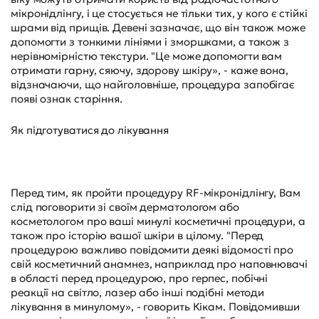
мікронідлінгу, і це стосується не тільки тих, у кого є стійкі
шрами від прищів. Девені зазначає, що він також може
допомогти з тонкими лініями і зморшками, а також з
нерівномірністю текстури. "Це може допомогти вам
отримати гарну, сяючу, здорову шкіру», - каже вона,
відзначаючи, що найголовніше, процедура запобігає
появі ознак старіння.
Як підготуватися до лікування
Перед тим, як пройти процедуру RF-мікронідлінгу, Вам
слід поговорити зі своїм дерматологом або
косметологом про ваші минулі косметичні процедури, а
також про історію вашої шкіри в цілому. "Перед
процедурою важливо повідомити деякі відомості про
свій косметичний анамнез, наприклад про наповнювачі
в області перед процедурою, про герпес, побічні
реакції на світло, лазер або інші подібні методи
лікування в минулому», - говорить Кікам. Повідомивши