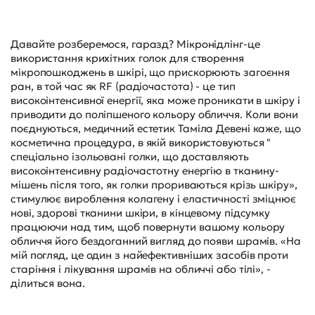
Давайте розберемося, гаразд? Мікронідлінг-це
використання крихітних голок для створення
мікропошкоджень в шкірі, що прискорюють загоєння
ран, в той час як RF (радіочастота) - це тип
високоінтенсивної енергії, яка може проникати в шкіру і
приводити до поліпшеного кольору обличчя. Коли вони
поєднуються, медичний естетик Таміла Девені каже, що
косметична процедура, в якій використовуються "
спеціально ізольовані голки, що доставляють
високоінтенсивну радіочастотну енергію в тканину-
мішень після того, як голки прориваються крізь шкіру»,
стимулює вироблення колагену і еластичності зміцнює
нові, здорові тканини шкіри, в кінцевому підсумку
працюючи над тим, щоб повернути вашому кольору
обличчя його бездоганний вигляд до появи шрамів. «На
мій погляд, це один з найефективніших засобів проти
старіння і лікування шрамів на обличчі або тілі», -
ділиться вона.