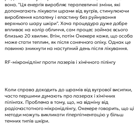
вона. "Ця енергія виробляє терапевтичні зміни, які
допомагають лікувати шрами від вугрів, стимулюючи
вироблення колагену і еластину без руйнування
верхнього шару шкіри". Хоча процедура дуже добре
впливає на колір обличчя, сам процес займає всього
близько 20 хвилин. Втім, потім Окекере каже, що особа
може стати теплим, як після сонячного опіку. Однак це
повинно зникнути на наступний день після лікування.
RF-мікронідлінг проти лазерів і хімічного пілінгу
Коли справа доходить до шрамів від вугрової висипки,
часто першими думають про лазерах і хімічних
пілінгах. Проблема в тому, що, на відміну від
радіочастотного мікронідлінгу, Окекере говорить, що ці
методи можуть викликати гіперпігментацію у більш
темних типів шкіри.