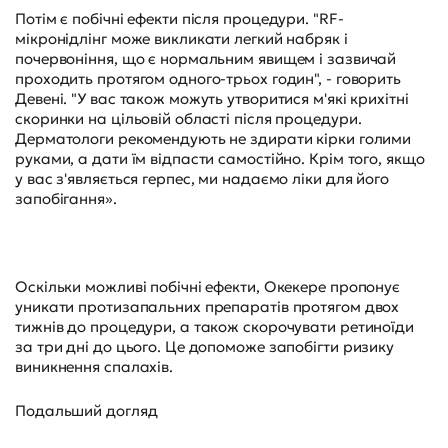
Потім є побічні ефекти після процедури. "RF-
мікронідлінг може викликати легкий набряк і
почервоніння, що є нормальним явищем і зазвичай
проходить протягом одного-трьох годин", - говорить
Девені. "У вас також можуть утворитися м'які крихітні
скоринки на цільовій області після процедури.
Дерматологи рекомендують не здирати кірки голими
руками, а дати їм відпасти самостійно. Крім того, якщо
у вас з'являється герпес, ми надаємо ліки для його
запобігання».
Оскільки можливі побічні ефекти, Окекере пропонує
уникати протизапальних препаратів протягом двох
тижнів до процедури, а також скорочувати ретиноїди
за три дні до цього. Це допоможе запобігти ризику
виникнення спалахів.
Подальший догляд