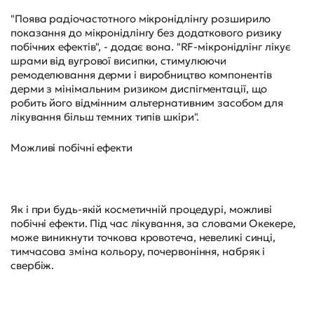
"Поява радіочастотного мікронідлінгу розширило
показання до мікронідлінгу без додаткового ризику
побічних ефектів", - додає вона. "RF-мікронідлінг лікує
шрами від вугрової висипки, стимулюючи
ремоделювання дерми і виробництво компонентів
дерми з мінімальним ризиком диспігментації, що
робить його відмінним альтернативним засобом для
лікування більш темних типів шкіри".
Можливі побічні ефекти
Як і при будь-якій косметичній процедурі, можливі
побічні ефекти. Під час лікування, за словами Окекере,
може виникнути точкова кровотеча, невеликі синці,
тимчасова зміна кольору, почервоніння, набряк і
свербіж.