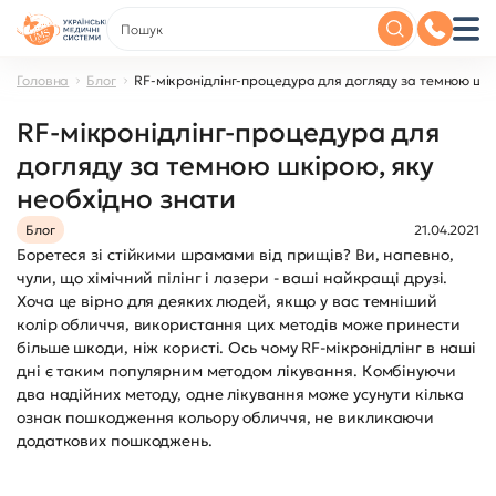
Головна
Блог
RF-мікронідлінг-процедура для догляду за темною шкі
RF-мікронідлінг-процедура для
догляду за темною шкірою, яку
необхідно знати
Блог
21.04.2021
Боретеся зі стійкими шрамами від прищів? Ви, напевно,
чули, що хімічний пілінг і лазери - ваші найкращі друзі.
Хоча це вірно для деяких людей, якщо у вас темніший
колір обличчя, використання цих методів може принести
більше шкоди, ніж користі. Ось чому RF-мікронідлінг в наші
дні є таким популярним методом лікування. Комбінуючи
два надійних методу, одне лікування може усунути кілька
ознак пошкодження кольору обличчя, не викликаючи
додаткових пошкоджень.