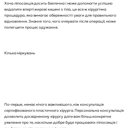
Хоча ліпосакція досить безпечна і може допомогти успішно
видалити вперті жирові кишені з тіла, це все ж хірургічна
процедура, яка вимагає обережності і уваги для правильного
відновлення. Знання того, чого очікувати після операції, може
полегшити процес одужання.
Кілька міркувань
По-перше, немає нічого важливішого, ніж консультація
сертифікованого пластичного хірурга. Персональна консультація
дозволить досвідченому хірургу дати вам більш конкретне
уявлення про те, наскільки добре буде працювати ліпосакція і