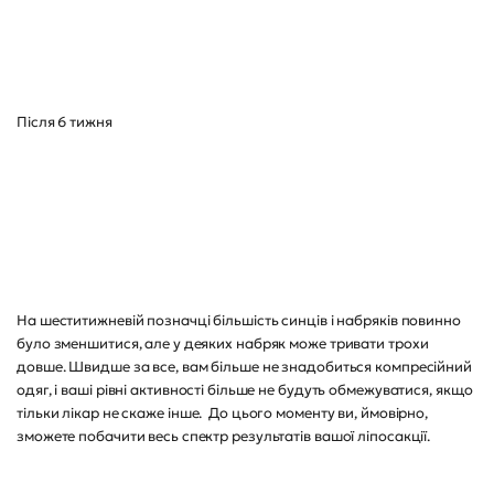
Після 6 тижня
На шеститижневій позначці більшість синців і набряків повинно
було зменшитися, але у деяких набряк може тривати трохи
довше. Швидше за все, вам більше не знадобиться компресійний
одяг, і ваші рівні активності більше не будуть обмежуватися, якщо
тільки лікар не скаже інше. До цього моменту ви, ймовірно,
зможете побачити весь спектр результатів вашої ліпосакції.