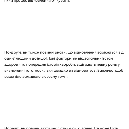
який процес відновлення очікувати.
По-друге, ви також повинні знати, що відновлення варіюється від
однієї людини до іншої. Такі фактори, як вік, загальний стан
здоров'я та попередня історія хвороби, відіграють певну роль у
визначенні того, наскільки швидко ви відновитесь. Важливо, щоб
ваше тіло заживало в своєму темпі.
Нарешті, ви повинні мати реалістичні очікування. Це може бути