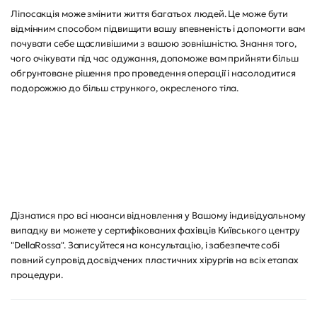
Ліпосакція може змінити життя багатьох людей. Це може бути
відмінним способом підвищити вашу впевненість і допомогти вам
почувати себе щасливішими з вашою зовнішністю. Знання того,
чого очікувати під час одужання, допоможе вам прийняти більш
обгрунтоване рішення про проведення операції і насолодитися
подорожжю до більш стрункого, окресленого тіла.
Дізнатися про всі нюанси відновлення у Вашому індивідуальному
випадку ви можете у сертифікованих фахівців Київського центру
"DellaRossa". Записуйтеся на консультацію, і забезпечте собі
повний супровід досвідчених пластичних хірургів на всіх етапах
процедури.