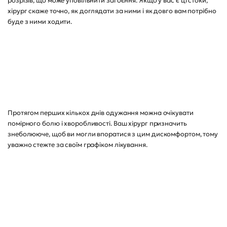
розрізів, що може уповільнити загоєння. Якщо у вас є ці стоки,
хірург скаже точно, як доглядати за ними і як довго вам потрібно
буде з ними ходити.
Протягом перших кількох днів одужання можна очікувати
помірного болю і хворобливості. Ваш хірург призначить
знеболююче, щоб ви могли впоратися з цим дискомфортом, тому
уважно стежте за своїм графіком лікування.