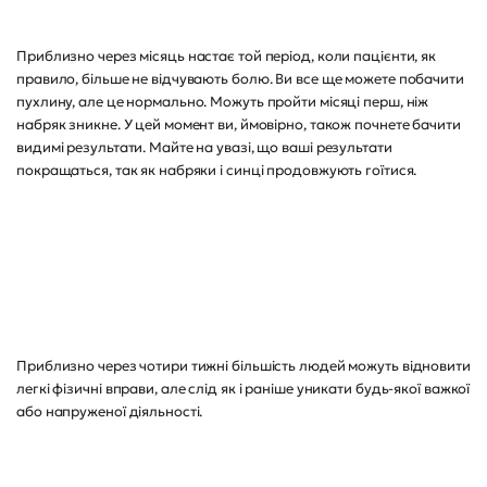
Приблизно через місяць настає той період, коли пацієнти, як
правило, більше не відчувають болю. Ви все ще можете побачити
пухлину, але це нормально. Можуть пройти місяці перш, ніж
набряк зникне. У цей момент ви, ймовірно, також почнете бачити
видимі результати. Майте на увазі, що ваші результати
покращаться, так як набряки і синці продовжують гоїтися.
Приблизно через чотири тижні більшість людей можуть відновити
легкі фізичні вправи, але слід як і раніше уникати будь-якої важкої
або напруженої діяльності.