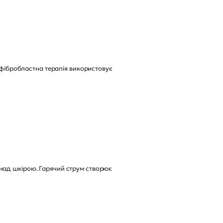
а фібробластна терапія використовує
над шкірою. Гарячий струм створює