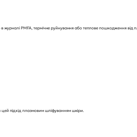
ю в журналі PMFA, термічне руйнування або теплове пошкодження від пл
 цей підхід плазмовим шліфуванням шкіри.