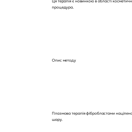
Ця терапія є новинкою в області косметичн
процедура.
Опис методу
Плазмова терапія фібробластами націлена 
шару.