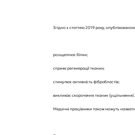
Згідно з статтею 2019 року, опубліковано
розщеплює білки;
сприяє регенерації тканин;
стимулює активність фібробластів;
викликає скорочення тканин (ущільнення).
Медичні працівники також можуть назвати