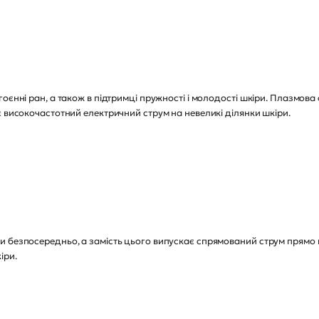
оєнні ран, а також в підтримці пружності і молодості шкіри. Плазмов
є високочастотний електричний струм на невеликі ділянки шкіри.
и безпосередньо, а замість цього випускає спрямований струм прямо 
іри.