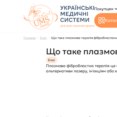
Покупцям
Катал
Головна
Блог
Що таке плазмова терапія фібробластам
Що таке плазмо
Блог
Плазмова фібробластна терапія-це е
альтернативи лазеру, ін'єкціям або 