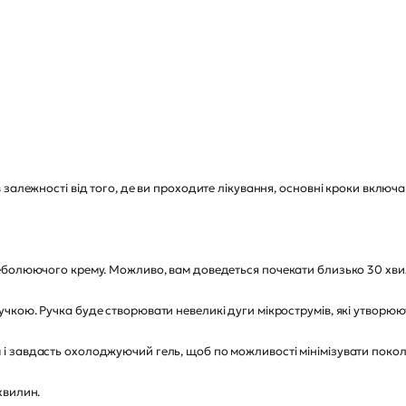
залежності від того, де ви проходите лікування, основні кроки включ
еболюючого крему. Можливо, вам доведеться почекати близько 30 хв
ою. Ручка буде створювати невеликі дуги мікрострумів, які утворюють 
 завдасть охолоджуючий гель, щоб по можливості мінімізувати поколю
хвилин.