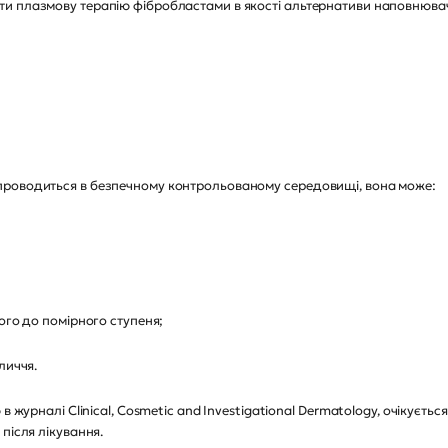
и плазмову терапію фібробластами в якості альтернативи наповнювачі
проводиться в безпечному контрольованому середовищі, вона може:
ого до помірного ступеня;
личчя.
в журналі Clinical, Cosmetic and Investigational Dermatology, очікуєть
після лікування.