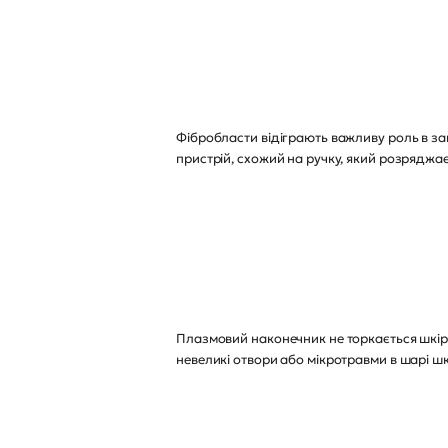
Фібробласти відіграють важливу роль в заг
пристрій, схожий на ручку, який розряджа
Плазмовий наконечник не торкається шкір
невеликі отвори або мікротравми в шарі шк