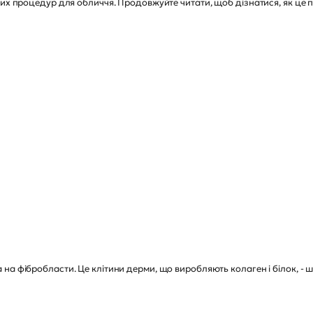
их процедур для обличчя. Продовжуйте читати, щоб дізнатися, як це п
на фібробласти. Це клітини дерми, що виробляють колаген і білок, - 