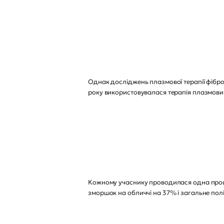
Однак досліджень плазмової терапії фібро
року використовувалася терапія плазмови
Кожному учаснику проводилася одна проце
зморшок на обличчі на 37% і загальне по