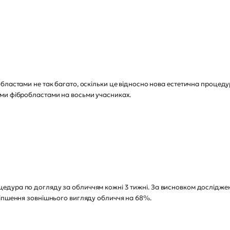
бластами не так багато, оскільки це відносно нова естетична процед
ми фібробластами на восьми учасниках.
дура по догляду за обличчям кожні 3 тижні. За висновком досліджен
ліпшення зовнішнього вигляду обличчя на 68%.