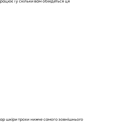
рацює і у скільки вам обійдеться ця
шар шкіри трохи нижче самого зовнішнього