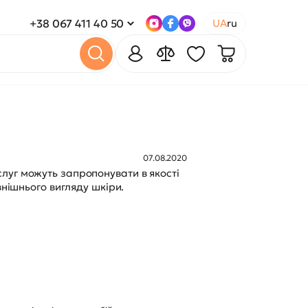
+38 067 411 40 50
UA
ru
07.08.2020
луг можуть запропонувати в якості
внішнього вигляду шкіри.