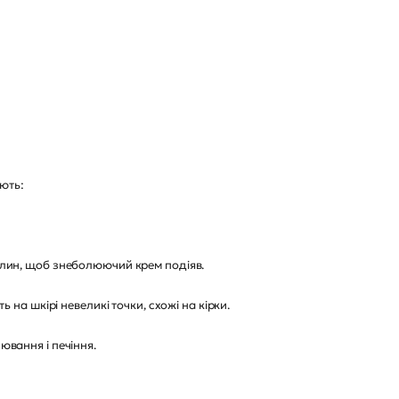
ають:
илин, щоб знеболюючий крем подіяв.
на шкірі невеликі точки, схожі на кірки.
вання і печіння.