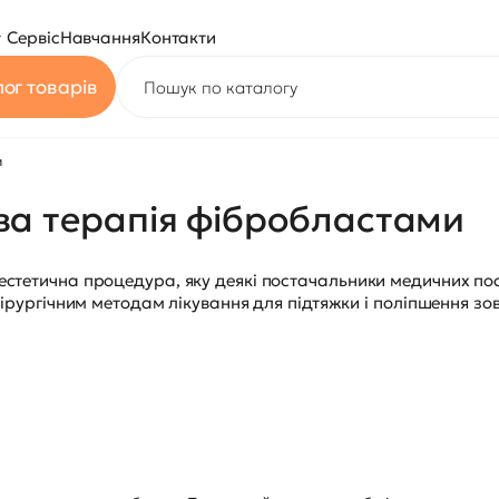
Сервіс
Навчання
Контакти
ог товарів
и
ва терапія фібробластами
стетична процедура, яку деякі постачальники медичних пос
хірургічним методам лікування для підтяжки і поліпшення зо