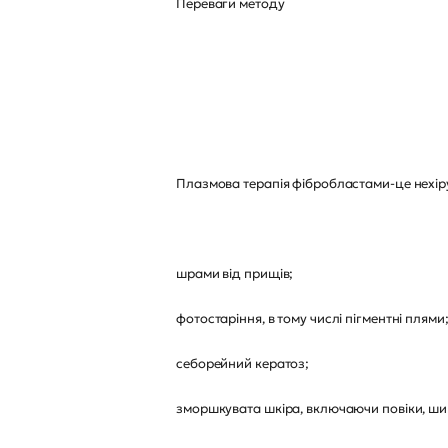
Переваги методу
Плазмова терапія фібробластами-це нехіру
шрами від прищів;
фотостаріння, в тому числі пігментні плями
себорейний кератоз;
зморшкувата шкіра, включаючи повіки, шию