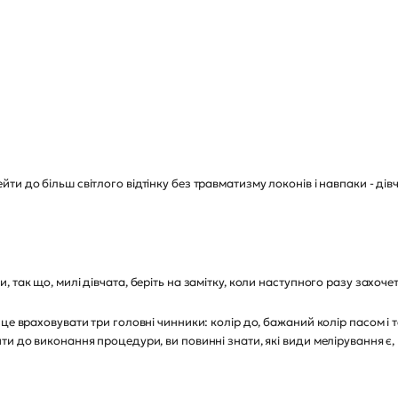
и до більш світлого відтінку без травматизму локонів і навпаки - дів
так що, милі дівчата, беріть на замітку, коли наступного разу захочет
це враховувати три головні чинники: колір до, бажаний колір пасом і 
ти до виконання процедури, ви повинні знати, які види мелірування є