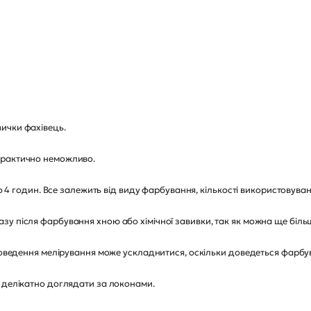
ички фахівець.
практично неможливо.
до 4 годин. Все залежить від виду фарбування, кількості використовуван
зу після фарбування хною або хімічної завивки, так як можна ще біл
проведення мелірування може ускладнитися, оскільки доведеться фарбув
 делікатно доглядати за локонами.