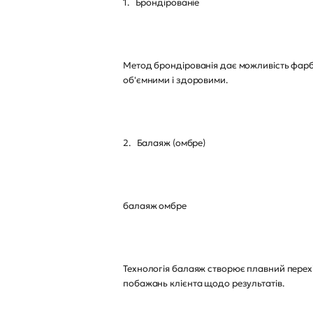
1. Брондірованіе
Метод брондірованія дає можливість фарбу
об'ємними і здоровими.
2. Балаяж (омбре)
балаяж омбре
Технологія балаяж створює плавний перехі
побажань клієнта щодо результатів.