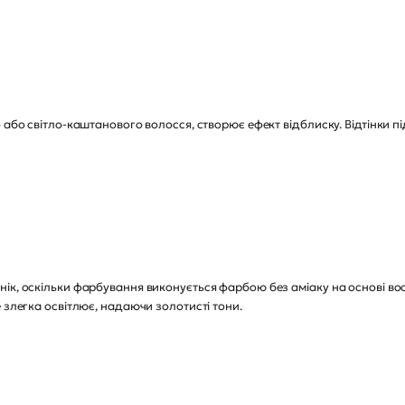
 або світло-каштанового волосся, створює ефект відблиску. Відтінки пі
ік, оскільки фарбування виконується фарбою без аміаку на основі во
 злегка освітлює, надаючи золотисті тони.