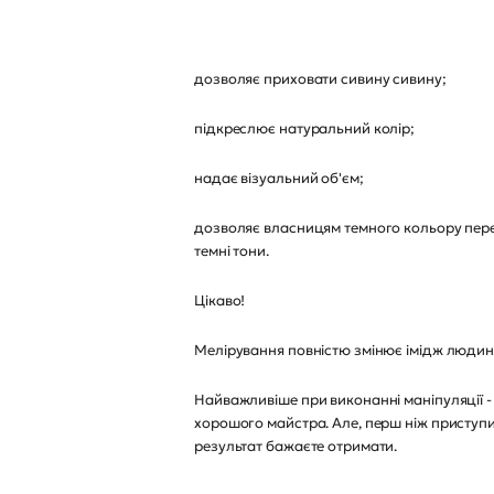
дозволяє приховати сивину сивину;
підкреслює натуральний колір;
надає візуальний об'єм;
дозволяє власницям темного кольору перейт
темні тони.
Цікаво!
Мелірування повністю змінює імідж людини, 
Найважливіше при виконанні маніпуляції - 
хорошого майстра. Але, перш ніж приступи
результат бажаєте отримати.