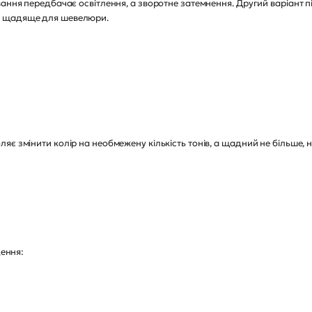
вання передбачає освітлення, а зворотне затемнення. Другий варіант
р щадяще для шевелюри.
є змінити колір на необмежену кількість тонів, а щадний не більше, н
дення: