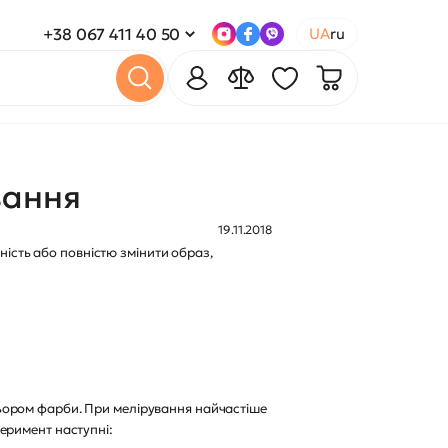
+38 067 411 40 50
UA
ru
вання
19.11.2018
ність або повністю змінити образ,
ьором фарби. При мелірування найчастіше
еримент наступні: