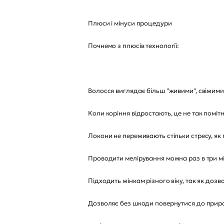
Плюси і мінуси процедури
Почнемо з плюсів технології:
Волосся виглядає більш "живими", свіжими, 
Коли коріння відростають, це не так помітн
Локони не переживають стільки стресу, як
Проводити мелірування можна раз в три мі
Підходить жінкам різного віку, так як дозв
Дозволяє без шкоди повернутися до прир