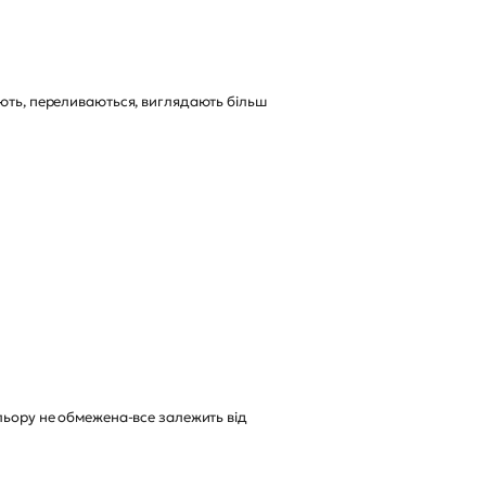
яють, переливаються, виглядають більш
ольору не обмежена-все залежить від