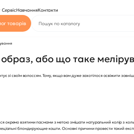
Сервіс
Навчання
Контакти
ог товарів
рування
образ, або що таке меліру
тує зі своїм волоссям. Тому, якщо вам дуже захотілося освіжити зовніш
я окремо взятими пасмами з метою змішати натуральний колір з кол
спеціальні блондирующие кошти. Основні причини провести такий експ