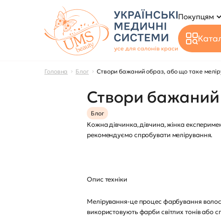
Покупцям
Катал
Головна
Блог
Створи бажаний образ, або що таке мелі
Створи бажаний 
Блог
Кожна дівчинка, дівчина, жінка експеримен
рекомендуємо спробувати мелірування.
Опис техніки
Мелірування-це процес фарбування волосс
використовують фарби світлих тонів або 