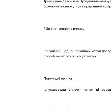
Традиційне / зворотне. Традиційне меліру
бажаючим повернутися в природний колі
* За інтенсивністю впливу
Звичайне / щадне. Звичайний метод дозволя
способі не містять в складі аміаку.
Популярні техніки
Існує ще одна категорія - по техніці прове