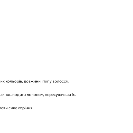
их кольорів, довжини і типу волосся.
ьше нашкодити локонам, пересушивши їх.
ати сиве коріння.