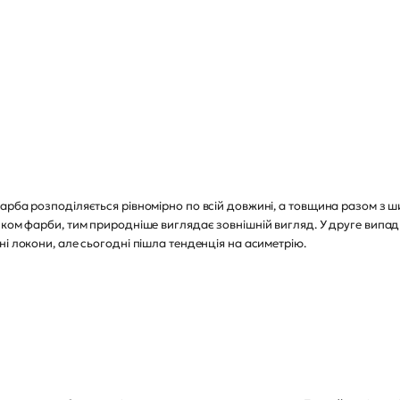
арба розподіляється рівномірно по всій довжині, а товщина разом з 
нком фарби, тим природніше виглядає зовнішній вигляд. У друге випа
і локони, але сьогодні пішла тенденція на асиметрію.