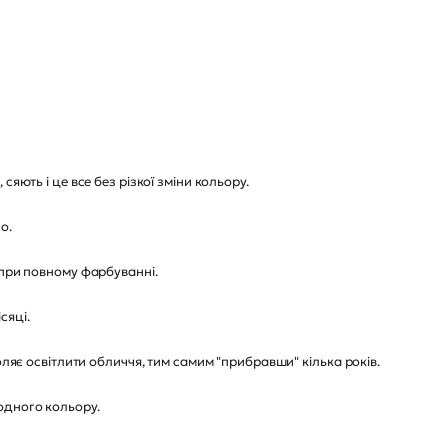
сяють і це все без різкої зміни кольору.
о.
 при повному фарбуванні.
сяці.
оляє освітлити обличчя, тим самим "прибравши" кілька років.
одного кольору.