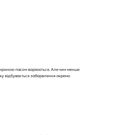
шириною пасом варіюється. Але чим менше
дку відбувається забарвлення окремо