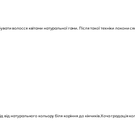
вати волосся квітами натуральної гами. Після такої техніки локони с
д від натурального кольору біля коріння до кінчиків.Хоча градація к