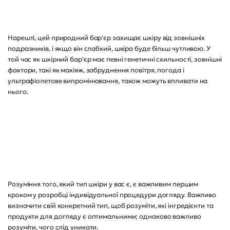
Нарешті, цей природний бар'єр захищає шкіру від зовнішніх
подразників, і якщо він слабкий, шкіра буде більш чутливою. У
той час як шкірний бар'єр має певні генетичні схильності, зовнішні
фактори, такі як макіяж, забруднення повітря, погода і
ультрафіолетове випромінювання, також можуть впливати на
нього.
Розуміння того, який тип шкіри у вас є, є важливим першим
кроком у розробці індивідуальної процедури догляду. Важливо
визначити свій конкретний тип, щоб розуміти, які інгредієнти та
продукти для догляду є оптимальними; однаково важливо
розуміти, чого слід уникати.