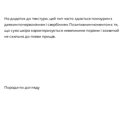
На додаток до текстури, цей тип часто здається похмурим з
деяким почервонінням і свербінням. Позитивним моментом є те,
що суха шкіра характеризується невеликими порами і зазвичай
не схильна до появи прищів.
Поради по догляду