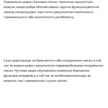
Нормальна шкіра є базовим типом; генетично і екологічно
кажучи, шкіра добре збалансована і здатна функціонувати на
своєму піковому рівні. Інші типи є результатом генетичного,
гормонального або екологічного дисбалансу.
Суха шкіра вказує на брак вологи або натуральних масел, в той
час як жирна шкіра є результатом перевиробництва натуральних
масел. Чутлива шкіра обумовлена зниженою бар'єрною
функцією епідермісу, в той час як комбінована володіє як
жирною, так і нормальною і сухою зоною.