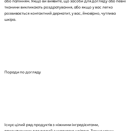
або палінням. Якщо ви виявите, що засоби для догляду або певні
тканини викликають роздратування, або якщо у вас легко
розвивається контактний дерматит, у вас, ймовірно, чутлива
шкіра.
Поради по догляду
Існує цілий ряд продуктів з ніжними інгредієнтами,
призначеними для людей з чутливою шкірою. Тим не менш,