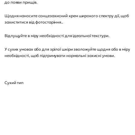
до появи прищів.
Щодня наносите сонцезахисний крем широкого спектру дії, щоб
захиститися від фотостаріння..
Відлущуйте в міру необхідності для ідеальної текстури.
У сухих умовах або для зрілої шкіри зволожуйте щодня або в міру
необхідності, щоб підтримувати нормальні захисні умови.
Сухий тип