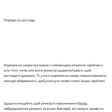
Поради по догляду
Нормальна шкіра пов'язана з найменшою кількістю проблем з
усіх п'яти типів, але все ж вимагає щоденної уваги, щоб
виглядати ідеально. Ті, у кого нормальна шкіра, повинні вживати
заходів обережності, щоб уникнути появи плям і інших проблем.
Щодня очищайте, щоб уникнути накопичення бруду,
забруднюючих речовин та інших бактерій, які можуть привести