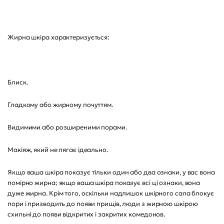
Жирна шкіра характеризується:
Блиск.
Гладкому або жирному почуттям.
Видимими або розширеними порами.
Макіяж, який не лягає ідеально.
Якщо ваша шкіра показує тільки один або два ознаки, у вас вона
помірно жирна; якщо ваша шкіра показує всі ці ознаки, вона
дуже жирна. Крім того, оскільки надлишок шкірного сала блокує
пори і призводить до появи прищів, люди з жирною шкірою
схильні до появи відкритих і закритих комедонов.