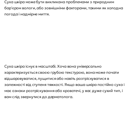
Суха шкіра може бути викликана проблемами з природним
бар'єром вологи, або зовнішніми факторами, такими як холодна
погода і надмірне миття.
Суха шкіра існує в масштабі. Хоча вона універсально
характеризується своєю грубою текстурою, вона може почати
відшаровуватися, лущитися або навіть розтріскуватися в
залежності від ступеня тяжкості. Якщо ваша шкіра постійно суха і
має ознаки розтріскування або кровотечі, у вас дуже сухий тип, і
вам слід звернутися до дерматолога.