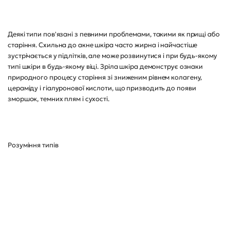
Деякі типи пов'язані з певними проблемами, такими як прищі або
старіння. Схильна до акне шкіра часто жирна і найчастіше
зустрічається у підлітків, але може розвинутися і при будь-якому
типі шкіри в будь-якому віці. Зріла шкіра демонструє ознаки
природного процесу старіння зі зниженим рівнем колагену,
цераміду і гіалуронової кислоти, що призводить до появи
зморшок, темних плям і сухості.
Розуміння типів