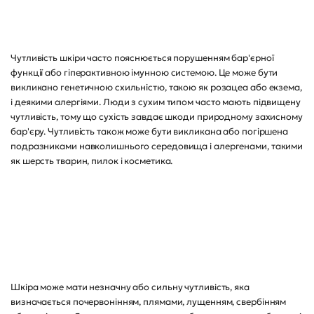
Чутливість шкіри часто пояснюється порушенням бар'єрної
функції або гіперактивною імунною системою. Це може бути
викликано генетичною схильністю, такою як розацеа або екзема,
і деякими алергіями. Люди з сухим типом часто мають підвищену
чутливість, тому що сухість завдає шкоди природному захисному
бар'єру. Чутливість також може бути викликана або погіршена
подразниками навколишнього середовища і алергенами, такими
як шерсть тварин, пилок і косметика.
Шкіра може мати незначну або сильну чутливість, яка
визначається почервонінням, плямами, лущенням, свербінням