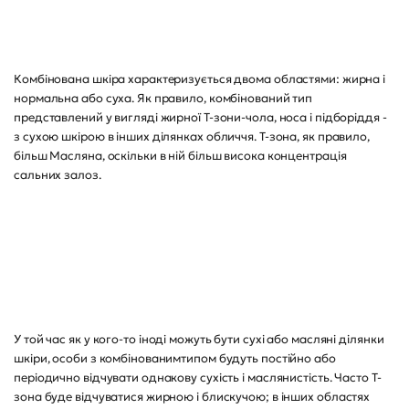
Комбінована шкіра характеризується двома областями: жирна і
нормальна або суха. Як правило, комбінований тип
представлений у вигляді жирної Т-зони-чола, носа і підборіддя -
з сухою шкірою в інших ділянках обличчя. Т-зона, як правило,
більш Масляна, оскільки в ній більш висока концентрація
сальних залоз.
У той час як у кого-то іноді можуть бути сухі або масляні ділянки
шкіри, особи з комбінованимтипом будуть постійно або
періодично відчувати однакову сухість і маслянистість. Часто Т-
зона буде відчуватися жирною і блискучою; в інших областях