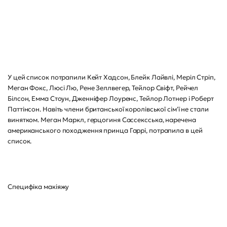
У цей список потрапили Кейт Хадсон, Блейк Лайвлі, Меріл Стріп,
Меган Фокс, Люсі Лю, Рене Зеллвегер, Тейлор Свіфт, Рейчел
Білсон, Емма Стоун, Дженніфер Лоуренс, Тейлор Лотнер і Роберт
Паттінсон. Навіть члени британської королівської сім'ї не стали
винятком. Меган Маркл, герцогиня Сассексська, наречена
американського походження принца Гаррі, потрапила в цей
список.
Специфіка макіяжу