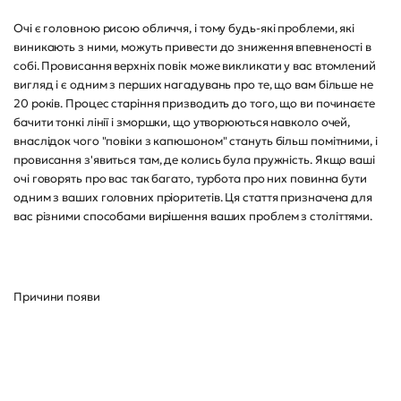
Очі є головною рисою обличчя, і тому будь-які проблеми, які
виникають з ними, можуть привести до зниження впевненості в
собі. Провисання верхніх повік може викликати у вас втомлений
вигляд і є одним з перших нагадувань про те, що вам більше не
20 років. Процес старіння призводить до того, що ви починаєте
бачити тонкі лінії і зморшки, що утворюються навколо очей,
внаслідок чого "повіки з капюшоном" стануть більш помітними, і
провисання з'явиться там, де колись була пружність. Якщо ваші
очі говорять про вас так багато, турбота про них повинна бути
одним з ваших головних пріоритетів. Ця стаття призначена для
вас різними способами вирішення ваших проблем з століттями.
Причини появи