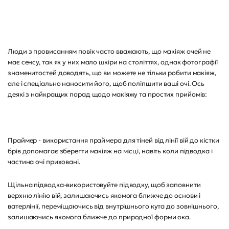
Люди з провисанням повік часто вважають, що макіяж очей не
має сенсу, так як у них мало шкіри на століттях, однак фотографії
знаменитостей доводять, що ви можете не тільки робити макіяж,
але і спеціально наносити його, щоб поліпшити ваші очі. Ось
деякі з найкращих порад щодо макіяжу та простих прийомів:
Праймер - використання праймера для тіней від лінії вій до кістки
брів допомагає зберегти макіяж на місці, навіть коли підводка і
частина очі приховані.
Щільна підводка-використовуйте підводку, щоб заповнити
верхню лінію вій, залишаючись якомога ближче до основи і
ватерлінії, переміщаючись від внутрішнього кута до зовнішнього,
залишаючись якомога ближче до природної форми ока.