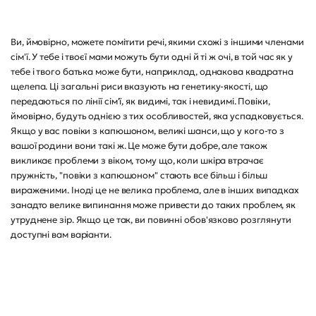
Ви, ймовірно, можете помітити речі, якими схожі з іншими членами
сім'ї. У тебе і твоєї мами можуть бути одні й ті ж очі, в той час як у
тебе і твого батька може бути, наприклад, однакова квадратна
щелепа. Ці загальні риси вказують на генетику-якості, що
передаються по лінії сім'ї, як видимі, так і невидимі. Повіки,
ймовірно, будуть однією з тих особливостей, яка успадковується.
Якщо у вас повіки з капюшоном, великі шанси, що у кого-то з
вашої родини вони такі ж. Це може бути добре, але також
викликає проблеми з віком, тому що, коли шкіра втрачає
пружність, "повіки з капюшоном" стають все більш і більш
вираженими. Іноді це не велика проблема, але в інших випадках
занадто велике випинання може привести до таких проблем, як
утруднене зір. Якщо це так, ви повинні обов'язково розглянути
доступні вам варіанти.