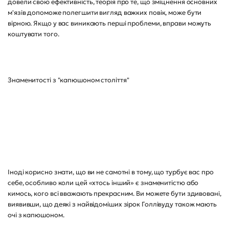
довели свою ефективність, теорія про те, що зміцнення основних
м'язів допоможе полегшити вигляд важких повік, може бути
вірною. Якщо у вас виникають перші проблеми, вправи можуть
коштувати того.
Знаменитості з "капюшоном століття"
Іноді корисно знати, що ви не самотні в тому, що турбує вас про
себе, особливо коли цей «хтось інший» є знаменитістю або
кимось, кого всі вважають прекрасним. Ви можете бути здивовані,
виявивши, що деякі з найвідоміших зірок Голлівуду також мають
очі з капюшоном.