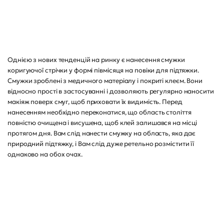
Однією з нових тенденцій на ринку є нанесення смужки
коригуючої стрічки у формі півмісяця на повіки для підтяжки.
Смужки зроблені з медичного матеріалу і покриті клеєм. Вони
відносно прості в застосуванні і дозволяють регулярно наносити
макіяж поверх смуг, щоб приховати їх видимість. Перед
нанесенням необхідно переконатися, що область століття
повністю очищена і висушена, щоб клей залишався на місці
протягом дня. Вам слід нанести смужку на область, яка дає
природний підтяжку, і Вам слід дуже ретельно розмістити її
однаково на обох очах.