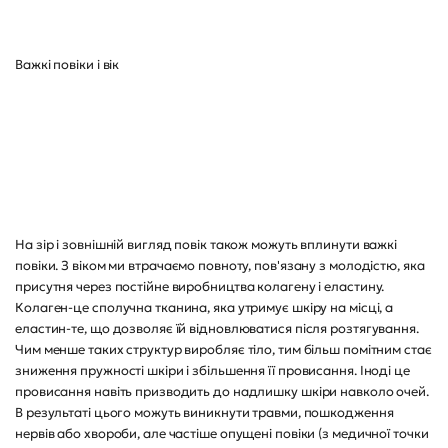
Важкі повіки і вік
На зір і зовнішній вигляд повік також можуть вплинути важкі
повіки. З віком ми втрачаємо повноту, пов'язану з молодістю, яка
присутня через постійне виробництва колагену і еластину.
Колаген-це сполучна тканина, яка утримує шкіру на місці, а
еластин-те, що дозволяє їй відновлюватися після розтягування.
Чим менше таких структур виробляє тіло, тим більш помітним стає
зниження пружності шкіри і збільшення її провисання. Іноді це
провисання навіть призводить до надлишку шкіри навколо очей.
В результаті цього можуть виникнути травми, пошкодження
нервів або хвороби, але частіше опущені повіки (з медичної точки