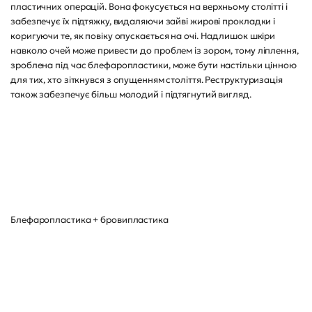
пластичних операцій. Вона фокусується на верхньому столітті і
забезпечує їх підтяжку, видаляючи зайві жирові прокладки і
коригуючи те, як повіку опускається на очі. Надлишок шкіри
навколо очей може привести до проблем із зором, тому ліплення,
зроблена під час блефаропластики, може бути настільки цінною
для тих, хто зіткнувся з опущенням століття. Реструктуризація
також забезпечує більш молодий і підтягнутий вигляд.
Блефаропластика + бровипластика