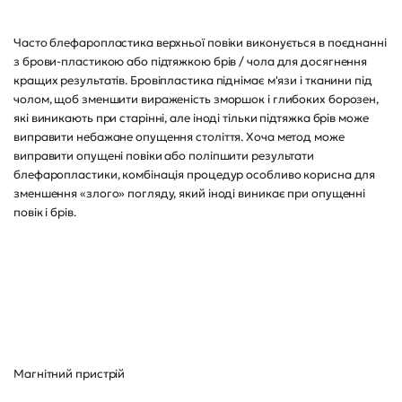
Часто блефаропластика верхньої повіки виконується в поєднанні
з брови-пластикою або підтяжкою брів / чола для досягнення
кращих результатів. Бровіпластика піднімає м'язи і тканини під
чолом, щоб зменшити вираженість зморшок і глибоких борозен,
які виникають при старінні, але іноді тільки підтяжка брів може
виправити небажане опущення століття. Хоча метод може
виправити опущені повіки або поліпшити результати
блефаропластики, комбінація процедур особливо корисна для
зменшення «злого» погляду, який іноді виникає при опущенні
повік і брів.
Магнітний пристрій