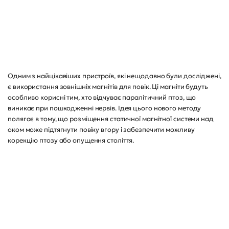
Одним з найцікавіших пристроїв, які нещодавно були досліджені,
є використання зовнішніх магнітів для повік. Ці магніти будуть
особливо корисні тим, хто відчуває паралітичний птоз, що
виникає при пошкодженні нервів. Ідея цього нового методу
полягає в тому, що розміщення статичної магнітної системи над
оком може підтягнути повіку вгору і забезпечити можливу
корекцію птозу або опущення століття.