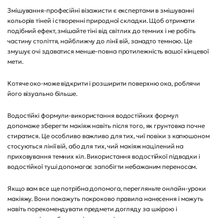
Змішування-професійні візажисти є експертами в змішуванні
кольорів тіней і створенні природної складки. Щоб отримати
подібний ефект, змішайте тіні від світлих до темних і не робіть
частину століття, найближчу до лінії вій, занадто темною. Це
змушує очі здаватися менше-повна протилежність вашої кінцевої
мети.
Котяче око-може відкрити і розширити поверхню ока, роблячи
його візуально більше.
Водостійкі формули-використання водостійких формул
допоможе зберегти макіяж навіть після того, як грунтовка почне
стиратися. Це особливо важливо для тих, чиї повіки з капюшоном
стосуються лінії вій, або для тих, чий макіяж націлений на
приховування темних кіл. Використання водостійкої підводки і
водостійкої туші допомагає запобігти небажаним переносам.
Якщо вам все ще потрібна допомога, перегляньте онлайн-уроки
макіяжу. Вони покажуть покроково правила нанесення і можуть
навіть порекомендувати предмети догляду за шкірою і