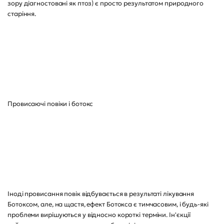
зору діагностовані як птоз) є просто результатом природного
старіння.
Провисаючі повіки і ботокс
Іноді провисання повік відбувається в результаті лікування
Ботоксом, але, на щастя, ефект Ботокса є тимчасовим, і будь-які
проблеми вирішуються у відносно короткі терміни. Ін'єкції