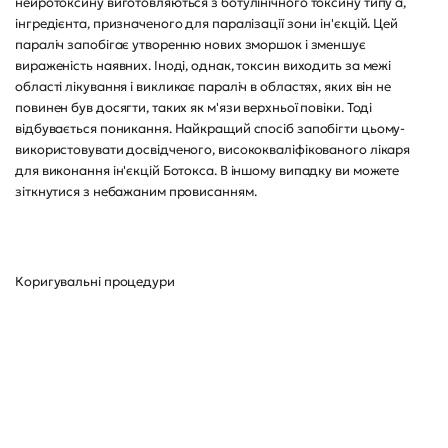
нейротоксину виготовляються з ботулінічного токсину типу а,
інгредієнта, призначеного для паралізації зони ін'єкцій. Цей
параліч запобігає утворенню нових зморшок і зменшує
вираженість наявних. Іноді, однак, токсин виходить за межі
області лікування і викликає параліч в областях, яких він не
повинен був досягти, таких як м'язи верхньої повіки. Тоді
відбувається поникання. Найкращий спосіб запобігти цьому-
використовувати досвідченого, висококваліфікованого лікаря
для виконання ін'єкцій Ботокса. В іншому випадку ви можете
зіткнутися з небажаним провисанням.
Коригувальні процедури