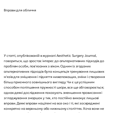
Вправи для обличчя
У статті, опублікованій в журналі Aesthetic Surgery Journal,
говориться, що зростає інтерес до альтернативних підходів до
проблем особи, пов'язаних з віком. Одним із згаданих
альтернативних підходів була концепція тренування лицьових
м'язів для зміцнення і підняття нижележащих, зміни і створення
більш приємного зовнішнього вигляду. Чи є це успішним
способом поліпшення пружності шкіри, все ще обговорюється;
однак деякі дослідження показують зменшення провисання і
згладжування зморшок у тих, хто постійно виконує лицьові
вправи. Деякі вправи націлені на все око і ті, які зосереджені
конкретно на верхньому або нижньому століттях. Хоча вони не