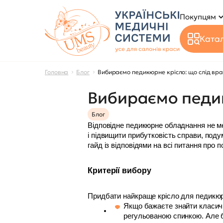
Покупцям
Катал
Головна
Блог
Вибираємо педикюрне крісло: що слід вр
Вибираємо педик
Блог
Відповідне педикюрне обладнання не ме
і підвищити прибутковість справи, поду
гайд із відповідями на всі питання про п
Критерії вибору
Придбати найкраще крісло для педикюру
Якщо бажаєте знайти класичну
регульованою спинкою. Але б