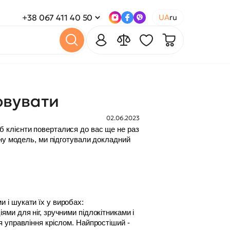
+38 067 411 40 50
UA
ru
овувати
02.06.2023
 клієнти поверталися до вас ще не раз 
ну модель, ми підготували докладний 
 і шукати їх у виробах:
и для ніг, зручними підлокітниками і 
 управління кріслом. Найпростіший - 