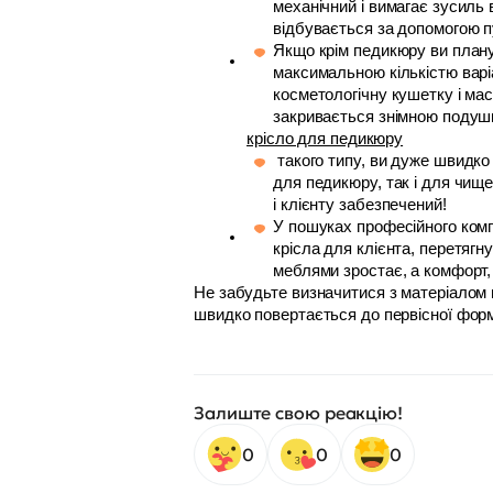
механічний і вимагає зусиль 
відбувається за допомогою п
Якщо крім педикюру ви плану
максимальною кількістю варіа
косметологічну кушетку і мас
закривається знімною подуш
крісло для педикюру
 такого типу, ви дуже швидко окупите свої інвестиції, адже обладнання вже точно не простоюватиме. Сміливо використовуйте його як 
для педикюру, так і для чищен
і клієнту забезпечений! 
У пошуках професійного комп
крісла для клієнта, перетягн
меблями зростає, а комфорт, 
Не забудьте визначитися з матеріалом 
швидко повертається до первісної форми,
Залиште свою реакцію!
0
0
0