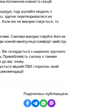
на положення кожної із секцій 
цедур, тоді шукайте модель з 
ло, здатне перетворюватися на 
 Коли він не використовується, то 
при кожній маніпуляції комфорт майстру 
 Він складається з широкого зручного 
а. Привабливість салону з такими 
 до вас знову. 
ється міцний ПВХ і поролон, який 
 рекомендації! 
Поділитись публікацією