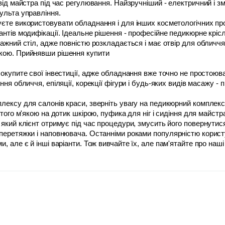
від майстра під час регулювання. Найзручніший - електричний і змі
ульта управління. 
єте використовувати обладнання і для інших косметологічних про
нтів модифікації. Ідеальне рішення - професійне педикюрне кріс
ажний стіл, адже повністю розкладається і має отвір для обличчя.
кою. Прийнявши рішення купити 
ня обличчя, епіляції, корекції фігури і будь-яких видів масажу - 
лексу для салонів краси, зверніть увагу на педикюрний комплекс.
утого м'якою на дотик шкірою, пуфика для ніг і сидіння для майстр
який клієнт отримує під час процедури, змусить його повернутися
перетяжки і наповнювача. Останніми роками популярністю користу
 але є й інші варіанти. Тож вивчайте їх, але пам'ятайте про наші