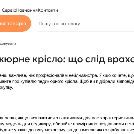
Сервіс
Навчання
Контакти
ог товарів
аховувати
юрне крісло: що слід врах
нш важливе, ніж професіоналізм нейл-майстра. Якщо хочете, щоб
майте про купівлю педикюрного крісла. Щоб ви підібрали відповід
окупку.
 легко, якщо визначитися з важливими для вас характеристиками
 модель для педикюру, обирайте примірник із роздільними секціям
удьте уважні до типу механізму, за допомогою якого відбувається