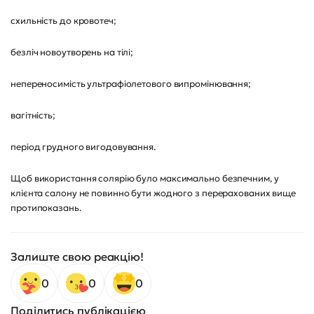
схильність до кровотеч;
безліч новоутворень на тілі;
непереносимість ультрафіолетового випромінювання;
вагітність;
період грудного вигодовування.
Щоб використання солярію було максимально безпечним, у
клієнта салону не повинно бути жодного з перерахованих вище
протипоказань.
Залиште свою реакцію!
0
0
0
Поділитись публікацією