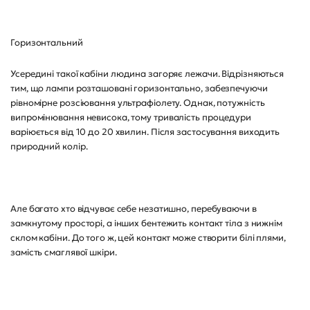
Горизонтальний
Усередині такої кабіни людина загоряє лежачи. Відрізняються
тим, що лампи розташовані горизонтально, забезпечуючи
рівномірне розсіювання ультрафіолету. Однак, потужність
випромінювання невисока, тому тривалість процедури
варіюється від 10 до 20 хвилин. Після застосування виходить
природний колір.
Але багато хто відчуває себе незатишно, перебуваючи в
замкнутому просторі, а інших бентежить контакт тіла з нижнім
склом кабіни. До того ж, цей контакт може створити білі плями,
замість смаглявої шкіри.