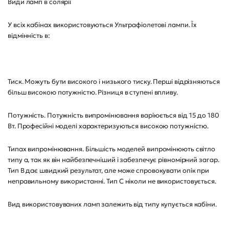
Види ламп в солярії
У всіх кабінах використовуються Ультрафіолетові лампи. Їх
відмінність в:
Тиск. Можуть бути високого і низького тиску. Перші відрізняються
більш високою потужністю. Різниця в ступені впливу.
Потужність. Потужність випромінювання варіюється від 15 до 180
Вт. Професійні моделі характеризуються високою потужністю.
Типах випромінювання. Більшість моделей випромінюють світло
типу а, так як він найбезпечніший і забезпечує рівномірний загар.
Тип В дає швидкий результат, але може спровокувати опік при
неправильному використанні. Тип С ніколи не використовується.
Вид використовуваних ламп залежить від типу купується кабіни.