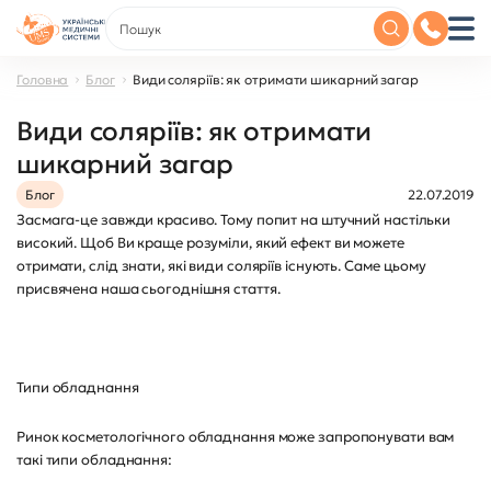
Головна
Блог
Види соляріїв: як отримати шикарний загар
Види соляріїв: як отримати
шикарний загар
Блог
22.07.2019
Засмага-це завжди красиво. Тому попит на штучний настільки
високий. Щоб Ви краще розуміли, який ефект ви можете
отримати, слід знати, які види соляріїв існують. Саме цьому
присвячена наша сьогоднішня стаття.
Типи обладнання
Ринок косметологічного обладнання може запропонувати вам
такі типи обладнання: