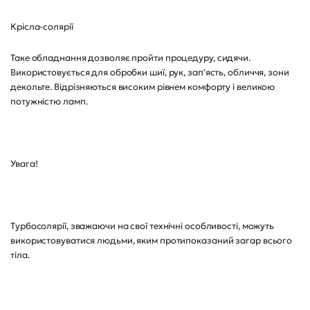
Крісла-солярії
Таке обладнання дозволяє пройти процедуру, сидячи.
Використовується для обробки шиї, рук, зап'ясть, обличчя, зони
декольте. Відрізняються високим рівнем комфорту і великою
потужністю ламп.
Увага!
Турбосолярії, зважаючи на свої технічні особливості, можуть
використовуватися людьми, яким протипоказаний загар всього
тіла.