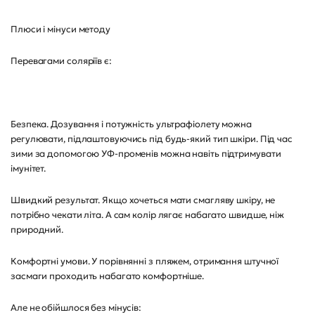
Плюси і мінуси методу
Перевагами соляріїв є:
Безпека. Дозування і потужність ультрафіолету можна
регулювати, підлаштовуючись під будь-який тип шкіри. Під час
зими за допомогою УФ-променів можна навіть підтримувати
імунітет.
Швидкий результат. Якщо хочеться мати смагляву шкіру, не
потрібно чекати літа. А сам колір лягає набагато швидше, ніж
природний.
Комфортні умови. У порівнянні з пляжем, отримання штучної
засмаги проходить набагато комфортніше.
Але не обійшлося без мінусів: