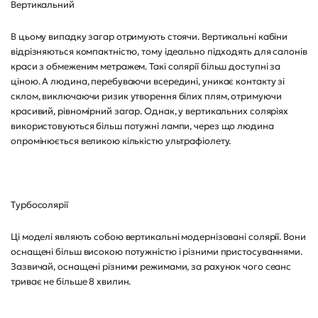
Вертикальний
В цьому випадку загар отримують стоячи. Вертикальні кабіни
відрізняються компактністю, тому ідеально підходять для салонів
краси з обмеженим метражем. Такі солярії більш доступні за
ціною. А людина, перебуваючи всередині, уникає контакту зі
склом, виключаючи ризик утворення білих плям, отримуючи
красивий, рівномірний загар. Однак, у вертикальних соляріях
використовуються більш потужні лампи, через що людина
опромінюється великою кількістю ультрафіолету.
Турбосолярії
Ці моделі являють собою вертикальні модернізовані солярії. Вони
оснащені більш високою потужністю і різними пристосуваннями.
Зазвичай, оснащені різними режимами, за рахунок чого сеанс
триває не більше 8 хвилин.