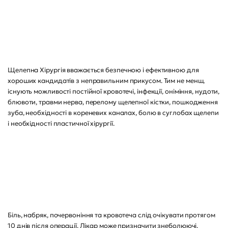
Щелепна Хірургія вважається безпечною і ефективною для
хороших кандидатів з неправильним прикусом. Тим не менш,
існують можливості постійної кровотечі, інфекції, оніміння, нудоти,
блювоти, травми нерва, перелому щелепної кістки, пошкодження
зуба, необхідності в кореневих каналах, болю в суглобах щелепи
і необхідності пластичної хірургії.
Біль, набряк, почервоніння та кровотеча слід очікувати протягом
10 днів після операції. Лікар може призначити знеболюючі,