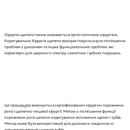
Хірургія щелепи також називається ортогнатичною хірургією.
Коригувальна Хірургія щелепи використовується для поліпшення
проблем з диханням та інших функціональних проблем, які
характерні для широкого спектру скелетних і зубних порушень.
Ця процедура виконується сертифікованим хірургом порожнини
рота і щелепно-лицевої хірургії. Метою є поліпшення функції
порожнини рота шляхом коригування положення щелеп і зубів.
Метод може бути використаний для допомоги пацієнтам зі
зміщенням верхніх і нижніх зубів.