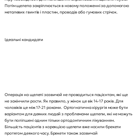
Потім щелепа закріплюється в новому положенні за допомогою
металевих гвинтів і пластин, проводів або гумових стрічок.
Ідеальні кандидати
Операція на щелепі зазвичай не проводиться пацієнтам, які ще
не закінчили рости. Як правило, у жінок це вік 14-17 років. Для
чоловіків це між 17-21 роками. Ортогнатична хірургія може бути
варіантом для деяких людей з проблемами щелепи, які не можуть
бути поліпшені одним тільки ортодонтичним лікуванням.
Більшість пацієнтів з корекцією щелепи вже носили брекети
протягом деякого часу. Брекети також зазвичай