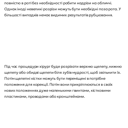
повністю в роті без необхідності робити надрізи на обличчі.
Однак іноді невеликі розрізи можуть бути необхідні поза рота. У
більшості випадків немає видимих результатів рубцювання.
Під час процедури хірург буде розрізати верхню щелепу, нижню
щелепу або обидві щелепи біля зубів мудрості, щоб звільнити їх.
Потім щелепні кістки можуть бути переміщені в потрібне
положення для корекції. Потім вони прикріплюються в своїх
нових положеннях дуже маленькими гвинтами, кістковими
пластинами, проводами або кронштейнами.