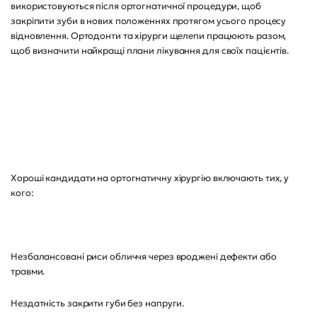
використовуються після ортогнатичної процедури, щоб
закріпити зуби в нових положеннях протягом усього процесу
відновлення. Ортодонти та хірурги щелепи працюють разом,
щоб визначити найкращі плани лікування для своїх пацієнтів.
Хороші кандидати на ортогнатичну хірургію включають тих, у
кого:
Незбалансовані риси обличчя через вроджені дефекти або
травми.
Нездатність закрити губи без напруги.