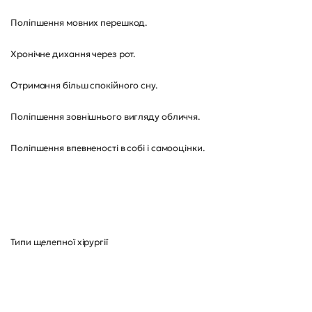
Поліпшення мовних перешкод.
Хронічне дихання через рот.
Отримання більш спокійного сну.
Поліпшення зовнішнього вигляду обличчя.
Поліпшення впевненості в собі і самооцінки.
Типи щелепної хірургії