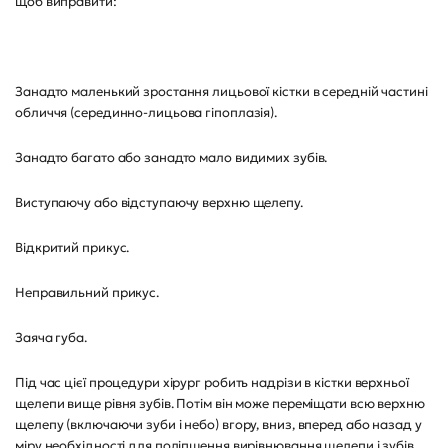
щоб виправити:
Занадто маленький зростання лицьової кістки в середній частині
обличчя (серединно-лицьова гіпоплазія).
Занадто багато або занадто мало видимих зубів.
Виступаючу або відступаючу верхню щелепу.
Відкритий прикус.
Неправильний прикус.
Заяча губа.
Під час цієї процедури хірург робить надрізи в кістки верхньої
щелепи вище рівня зубів. Потім він може переміщати всю верхню
щелепу (включаючи зуби і небо) вгору, вниз, вперед або назад у
міру необхідності для поліпшення вирівнювання щелепи і зубів.