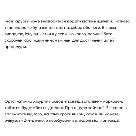
Іноді хірургу може знадобитися додати кістку в щелепи. Кісткова
тканина може бути взята з стегна, ребра або ноги. В інших
випадках, існуючі кістки щелепи, можливо, повинні бути
скорочені або іншим чином змінені для досягнення цілей
процедури.
Ортогнатична Хірургія проводиться під загальним наркозом,
тобто ви будете без свідомості. Процедура займає 1-3 години в
залежності від того, які саме кроки виконуються. Ви можете
очікувати 2-4-денного перебування в лікарні після операції.