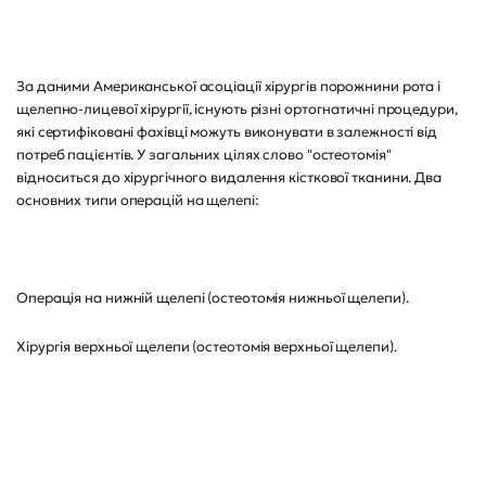
За даними Американської асоціації хірургів порожнини рота і
щелепно-лицевої хірургії, існують різні ортогнатичні процедури,
які сертифіковані фахівці можуть виконувати в залежності від
потреб пацієнтів. У загальних цілях слово "остеотомія"
відноситься до хірургічного видалення кісткової тканини. Два
основних типи операцій на щелепі:
Операція на нижній щелепі (остеотомія нижньої щелепи).
Хірургія верхньої щелепи (остеотомія верхньої щелепи).