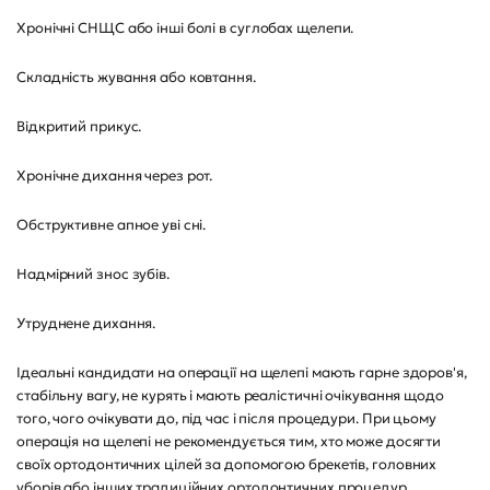
Хронічні СНЩС або інші болі в суглобах щелепи.
Складність жування або ковтання.
Відкритий прикус.
Хронічне дихання через рот.
Обструктивне апное уві сні.
Надмірний знос зубів.
Утруднене дихання.
Ідеальні кандидати на операції на щелепі мають гарне здоров'я,
стабільну вагу, не курять і мають реалістичні очікування щодо
того, чого очікувати до, під час і після процедури. При цьому
операція на щелепі не рекомендується тим, хто може досягти
своїх ортодонтичних цілей за допомогою брекетів, головних
уборів або інших традиційних ортодонтичних процедур.