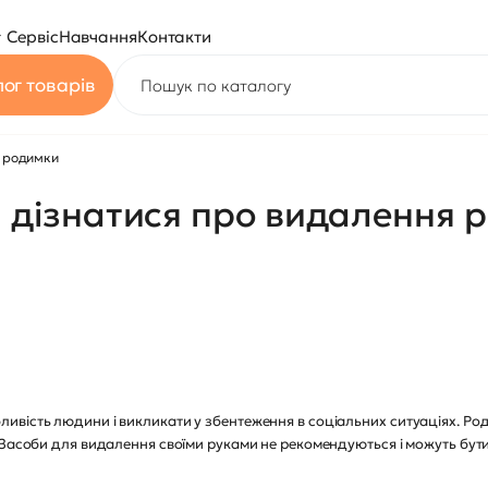
Сервіс
Навчання
Контакти
ог товарів
я родимки
ли дізнатися про видалення
вість людини і викликати у збентеження в соціальних ситуаціях. Род
 Засоби для видалення своїми руками не рекомендуються і можуть бут