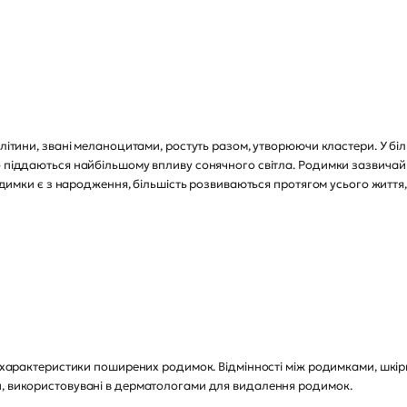
клітини, звані меланоцитами, ростуть разом, утворюючи кластери. У біл
о піддаються найбільшому впливу сонячного світла. Родимки зазвичай 
 родимки є з народження, більшість розвиваються протягом усього житт
 і характеристики поширених родимок. Відмінності між родимками, шкі
и, використовувані в дерматологами для видалення родимок.