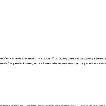
то любить називати»знаками краси". Проте, медична назва для родим
невий / чорний пігмент, званий меланіном, що змушує шкіру засмагати н
р-проліферують, утворюючи Ростові кластери. Вони можуть бути чорни