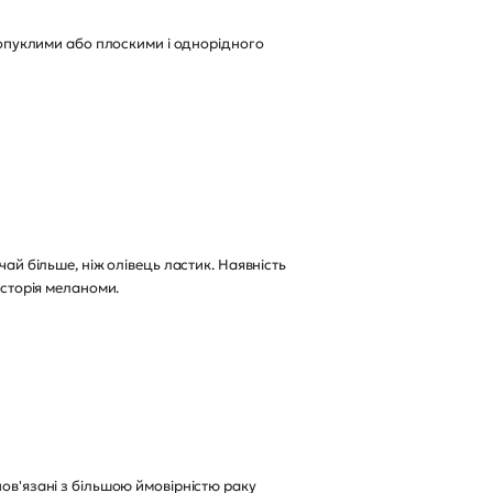
и опуклими або плоскими і однорідного
чай більше, ніж олівець ластик. Наявність
історія меланоми.
пов'язані з більшою ймовірністю раку