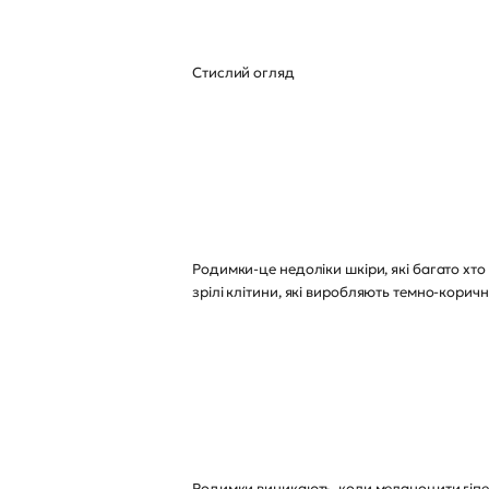
Стислий огляд
Родимки-це недоліки шкіри, які багато х
зрілі клітини, які виробляють темно-корич
Родимки виникають, коли меланоцити гіпе