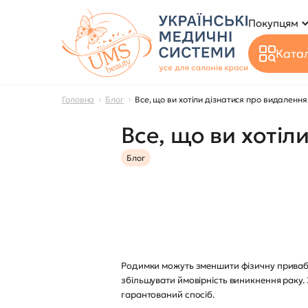
Покупцям
Катал
Головна
Блог
Все, що ви хотіли дізнатися про видаленн
Все, що ви хоті
Блог
Родимки можуть зменшити фізичну привабли
збільшувати ймовірність виникнення раку.
гарантований спосіб.