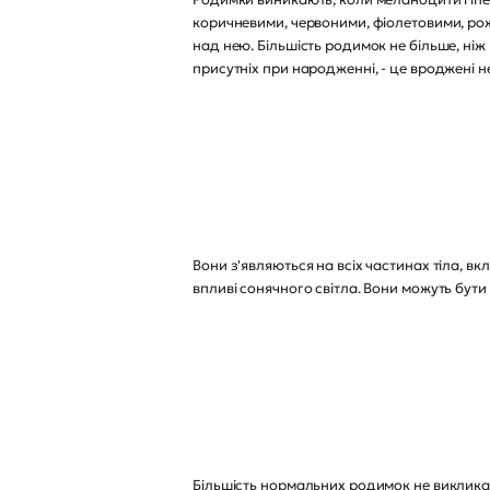
коричневими, червоними, фіолетовими, роже
над нею. Більшість родимок не більше, ніж 
присутніх при народженні, - це вроджені н
Вони з'являються на всіх частинах тіла, вкл
впливі сонячного світла. Вони можуть бут
Більшість нормальних родимок не викликают