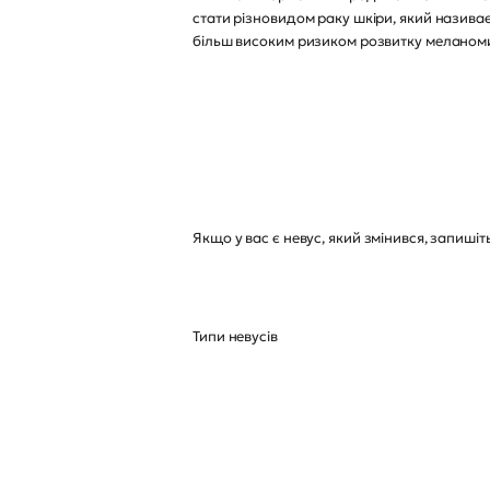
стати різновидом раку шкіри, який називає
більш високим ризиком розвитку меланом
Якщо у вас є невус, який змінився, запиші
Типи невусів