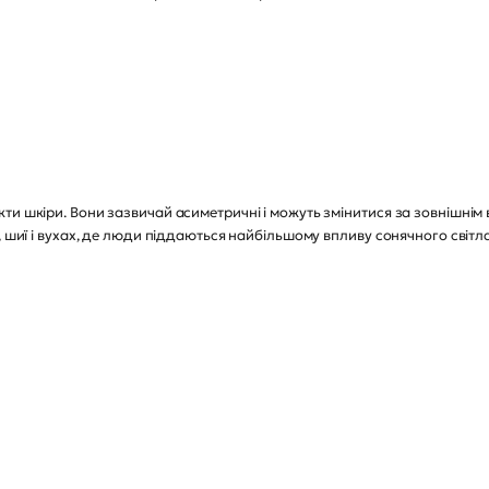
ти шкіри. Вони зазвичай асиметричні і можуть змінитися за зовнішнім 
, шиї і вухах, де люди піддаються найбільшому впливу сонячного світла