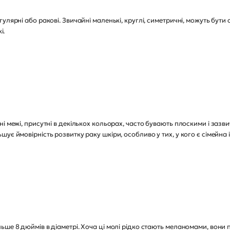
улярні або ракові. Звичайні маленькі, круглі, симетричні, можуть бут
і.
і межі, присутні в декількох кольорах, часто бувають плоскими і зазви
ує ймовірність розвитку раку шкіри, особливо у тих, у кого є сімейна 
ше 8 дюймів в діаметрі. Хоча ці молі рідко стають меланомами, вони 