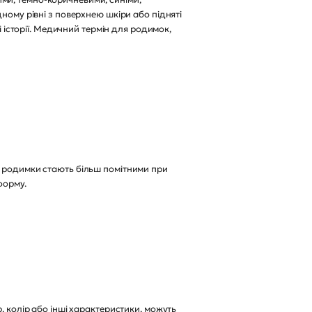
ному рівні з поверхнею шкіри або підняті
і історії. Медичний термін для родимок,
еякі родимки стають більш помітними при
форму.
, колір або інші характеристики, можуть