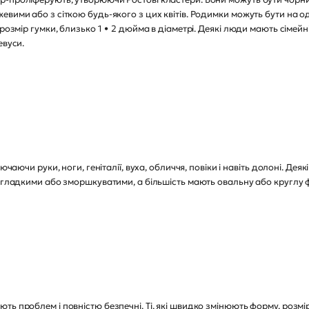
вими або з сіткою будь-якого з цих квітів. Родимки можуть бути на од
розмір гумки, близько 1 ∙ 2 дюйма в діаметрі. Деякі люди мають сімейн
евуси.
ючаючи руки, ноги, геніталії, вуха, обличчя, повіки і навіть долоні. Д
и гладкими або зморшкуватими, а більшість мають овальну або круглу 
ь проблем і повністю безпечні. Ті, які швидко змінюють форму, розмір