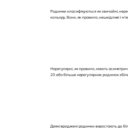
Родимки класифікуються як звичайні, нерег
кольору. Вони, як правило, нешкідливі і м'як
Нерегулярні, як правило, мають асиметричн
20 або більше нерегулярних родимок збільш
Деякі вроджені родимки виростають до біль