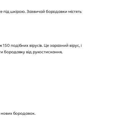
те під шкірою. Зазвичай бородавки містять
50 подібних вірусів. Це заразний вірус, і
ти бородавку від рукостискання,
к нових бородавок.