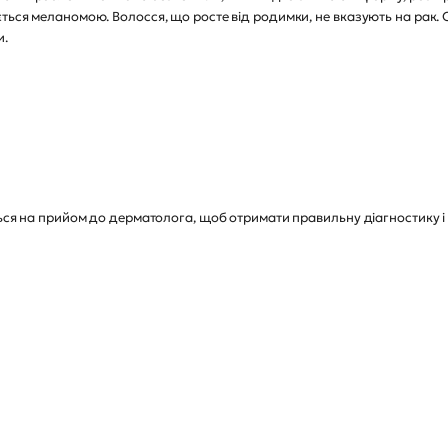
ться меланомою. Волосся, що росте від родимки, не вказують на рак. О
и.
ться на прийом до дерматолога, щоб отримати правильну діагностику і 