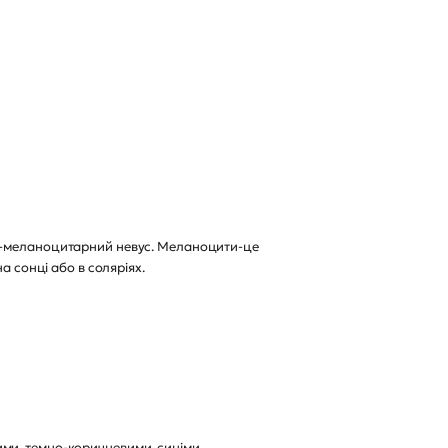
ки-меланоцитарний невус. Меланоцити-це
а сонці або в соляріях.
ми, темно-коричневими, синіми,