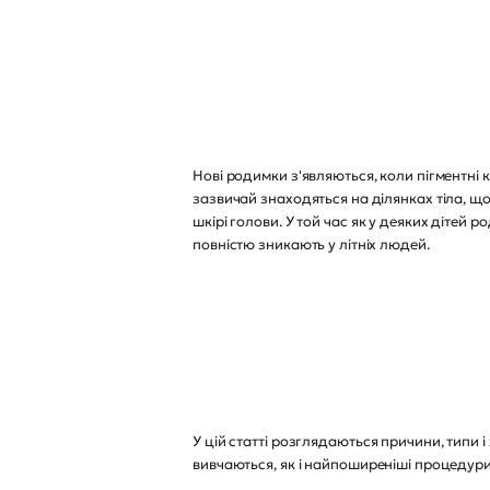
Нові родимки з'являються, коли пігментні 
зазвичай знаходяться на ділянках тіла, щ
шкірі голови. У той час як у деяких дітей
повністю зникають у літніх людей.
У цій статті розглядаються причини, типи
вивчаються, як і найпоширеніші процедур