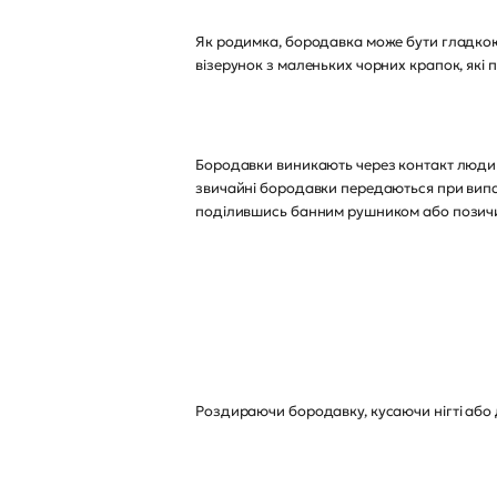
Як родимка, бородавка може бути гладкою н
візерунок з маленьких чорних крапок, які 
Бородавки виникають через контакт людини 
звичайні бородавки передаються при випад
поділившись банним рушником або позичи
Роздираючи бородавку, кусаючи нігті або 