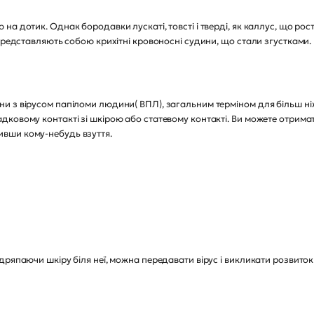
а дотик. Однак бородавки лускаті, товсті і тверді, як каллус, що рос
представляють собою крихітні кровоносні судини, що стали згустками.
з вірусом папіломи людини( ВПЛ), загальним терміном для більш ніж 1
ковому контакті зі шкірою або статевому контакті. Ви можете отрима
вши кому-небудь взуття.
дряпаючи шкіру біля неї, можна передавати вірус і викликати розвито