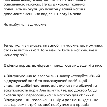
бавовняною маскою. Легка дихаюча тканина
полегшить циркуляцію повітря у вашій масці і
допоможе зменшити виділення поту і масла.
Як позбутися від маскне
Тепер, коли ви знаєте, як запобігти маскне, ви, можливо,
ставите питанням: "Що ж мені робити з маскне, яке у
мене зараз?».
Є кілька порад, як лікувати прищі, ось лише деякі з них:
● Відлущування та зволоження-використовуйте м'який
відлущуючий засіб та зволожуючий засіб, щоб
видалити дрібні частинки, які стирчать на обличчі та
закупорюють пори. Але пам'ятайте, що доктор Саїді
сказав про» переборщика " з маскою для обличчя!
Відлущування і зволоження шкіри раз на тиждень-це
все, що вам потрібно, щоб позбутися від прищів.