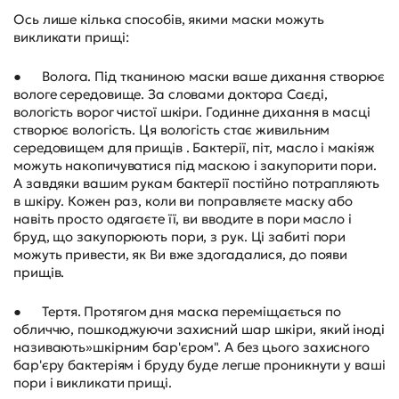
Ось лише кілька способів, якими маски можуть
викликати прищі:
●
Волога. Під тканиною маски ваше дихання створює
вологе середовище. За словами доктора Саєді,
вологість ворог чистої шкіри. Годинне дихання в масці
створює вологість. Ця вологість стає живильним
середовищем для прищів . Бактерії, піт, масло і макіяж
можуть накопичуватися під маскою і закупорити пори.
А завдяки вашим рукам бактерії постійно потрапляють
в шкіру. Кожен раз, коли ви поправляєте маску або
навіть просто одягаєте її, ви вводите в пори масло і
бруд, що закупорюють пори, з рук. Ці забиті пори
можуть привести, як Ви вже здогадалися, до появи
прищів.
●
Тертя. Протягом дня маска переміщається по
обличчю, пошкоджуючи захисний шар шкіри, який іноді
називають»шкірним бар'єром". А без цього захисного
бар'єру бактеріям і бруду буде легше проникнути у ваші
пори і викликати прищі.