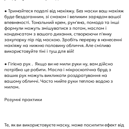
● Тримайтеся подалі від макіяжу. Без маски ваш макіяж
буде бездоганним, зі смаком і великим зарядом вашої
впевненості. Тональний крем, рум'яна, помада та інші
формули можуть змішуватися з потом, маслом і
конденсатом з вашого дихання, створюючи п'янку
закупорку пір під маскою. Зробіть перерву в нанесенні
макіяжу на нижню половину обличчя. Але сміливо
використовуйте тіні і туш для вій!
● Гігієна рук . Якщо ви не мили руки ну, вам дійсно
потрібно це робити. Масла і мікроскопічна бруд з
ваших рук можуть викликати роздратування на
вашому обличчі. Часто мийте руки теплою водою з
милом.
Розумні практики
Те, як ви використовуєте маску, може посилити ефект від