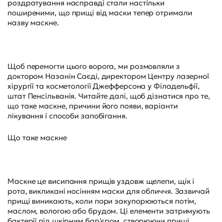
роздратування насправді стали настільки
поширеними, що прищі від маски тепер отримали
назву маскне.
Щоб перемогти цього ворога, ми розмовляли з
доктором Назанін Саєді, директором Центру лазерної
хірургії та косметології Джефферсона у Філадельфії,
штат Пенсільванія. Читайте далі, щоб дізнатися про те,
що таке маскне, причини його появи, варіанти
лікування і способи запобігання.
Що таке маскне
Маскне це висипання прищів уздовж щелепи, щік і
рота, викликані носінням маски для обличчя. Зазвичай
прищі виникають, коли пори закупорюються потім,
маслом, вологою або брудом. Ці елементи затримують
бактерії під шкірним бар'єром, створюючи прищі.