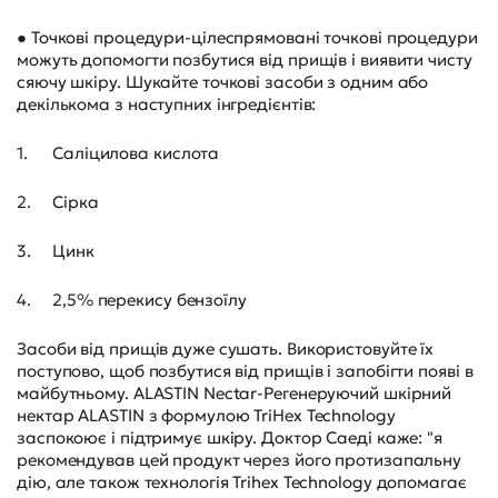
● Точкові процедури-цілеспрямовані точкові процедури
можуть допомогти позбутися від прищів і виявити чисту
сяючу шкіру. Шукайте точкові засоби з одним або
декількома з наступних інгредієнтів:
1.
Саліцилова кислота
2.
Сірка
3.
Цинк
4.
2,5% перекису бензоїлу
Засоби від прищів дуже сушать. Використовуйте їх
поступово, щоб позбутися від прищів і запобігти появі в
майбутньому. ALASTIN Nectar-Регенеруючий шкірний
нектар ALASTIN з формулою TriHex Technology
заспокоює і підтримує шкіру. Доктор Саеді каже: "я
рекомендував цей продукт через його протизапальну
дію, але також технологія Trihex Technology допомагає