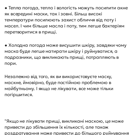
● Тепла погода, тепло і вологість можуть посилити акне
як всередині маски, так і зовні. Більш високі
температури посилюють захист обличчя від поту і
масел. І чим більше масла і поту, тим легше бактеріям
перетворитися в прищі.
● Холодна погода може висушити шкіру, завдяки чому
маска буде легше натирати шкіру і руйнуватися, а
подразники, що викликають прищі, потрапляють в
пори.
Незалежно від того, як ви використовуєте маску,
маскне, ймовірно, буде постійною проблемою в
майбутньому. І якщо не лікувати, все може тільки
погіршитися.
"Якщо не лікувати прищі, викликані маскою, це може
привести до збільшення їх кількості, але також
роздратування може привести до більшого руйнування