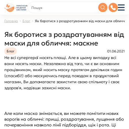
Головна
Блог
Як боротися з роздратуванням від маски для обличчя:
Як боротися з роздратуванням від
маски для обличчя: маскне
Блог
01.06.2021
Не всі супергерої носять плащі. Але в цьому випадку всі
вони носять маски. Незалежно від того, чи є ви основним
працівником, який носить маску протягом декількох годин
(спасибі!) або маскуючись перед походом в продуктовий
магазин, Ви допомагаєте захистити свою спільноту і своє
здоров'я, надівши захисні маски.
Але коли маска знімається, ви можете помітити нових
ворогів на обличчі: прищі, роздратування, лущення або
почервоніння навколо лінії підборіддя, щік і рота. Ці