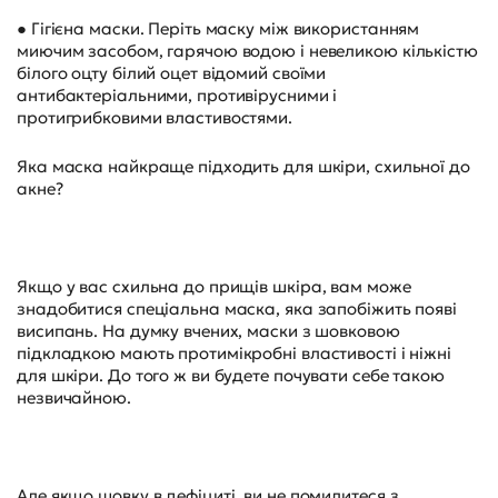
● Гігієна маски. Періть маску між використанням
миючим засобом, гарячою водою і невеликою кількістю
білого оцту білий оцет відомий своїми
антибактеріальними, противірусними і
протигрибковими властивостями.
Яка маска найкраще підходить для шкіри, схильної до
акне?
Якщо у вас схильна до прищів шкіра, вам може
знадобитися спеціальна маска, яка запобіжить появі
висипань. На думку вчених, маски з шовковою
підкладкою мають протимікробні властивості і ніжні
для шкіри. До того ж ви будете почувати себе такою
незвичайною.
Але якщо шовку в дефіциті, ви не помилитеся з