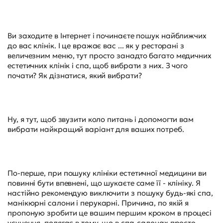
Ви заходите в Інтернет і починаєте пошук найближчих
до вас клінік. І це вражає вас ... як у ресторані з
величезним меню, тут просто занадто багато медичних
естетичних клінік і спа, щоб вибрати з них. З чого
почати? Як дізнатися, який вибрати?
Ну, я тут, щоб звузити коло питань і допомогти вам
вибрати найкращий варіант для ваших потреб.
По-перше, при пошуку клініки естетичної медицини ви
повинні бути впевнені, що шукаєте саме її - клініку. Я
настійно рекомендую виключити з пошуку будь-які спа,
манікюрні салони і перукарні. Причина, по якій я
пропоную зробити це вашим першим кроком в процесі
усунення, полягає в тому, що в спа-салонах просто