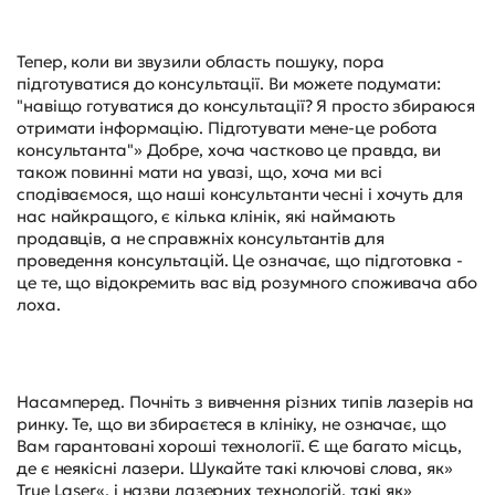
Тепер, коли ви звузили область пошуку, пора
підготуватися до консультації. Ви можете подумати:
"навіщо готуватися до консультації? Я просто збираюся
отримати інформацію. Підготувати мене-це робота
консультанта"» Добре, хоча частково це правда, ви
також повинні мати на увазі, що, хоча ми всі
сподіваємося, що наші консультанти чесні і хочуть для
нас найкращого, є кілька клінік, які наймають
продавців, а не справжніх консультантів для
проведення консультацій. Це означає, що підготовка -
це те, що відокремить вас від розумного споживача або
лоха.
Насамперед. Почніть з вивчення різних типів лазерів на
ринку. Те, що ви збираєтеся в клініку, не означає, що
Вам гарантовані хороші технології. Є ще багато місць,
де є неякісні лазери. Шукайте такі ключові слова, як»
True Laser«, і назви лазерних технологій, такі як»