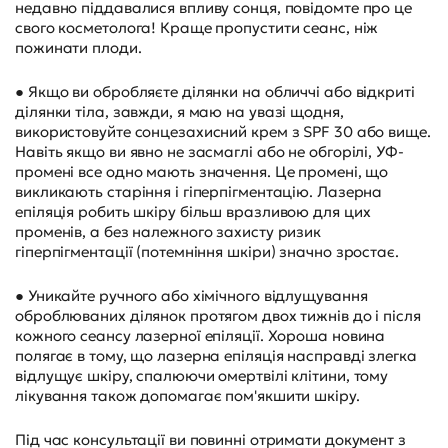
недавно піддавалися впливу сонця, повідомте про це
свого косметолога! Краще пропустити сеанс, ніж
пожинати плоди.
● Якщо ви обробляєте ділянки на обличчі або відкриті
ділянки тіла, завжди, я маю на увазі щодня,
використовуйте сонцезахисний крем з SPF 30 або вище.
Навіть якщо ви явно не засмаглі або не обгорілі, УФ-
промені все одно мають значення. Це промені, що
викликають старіння і гіперпігментацію. Лазерна
епіляція робить шкіру більш вразливою для цих
променів, а без належного захисту ризик
гіперпігментації (потемніння шкіри) значно зростає.
● Уникайте ручного або хімічного відлущування
оброблюваних ділянок протягом двох тижнів до і після
кожного сеансу лазерної епіляції. Хороша новина
полягає в тому, що лазерна епіляція насправді злегка
відлущує шкіру, спалюючи омертвілі клітини, тому
лікування також допомагає пом'якшити шкіру.
Під час консультації ви повинні отримати документ з