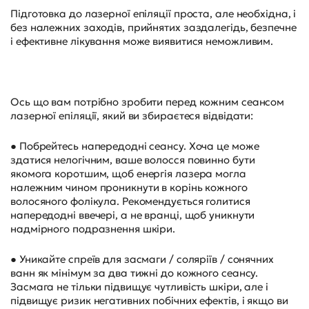
Підготовка до лазерної епіляції проста, але необхідна, і
без належних заходів, прийнятих заздалегідь, безпечне
і ефективне лікування може виявитися неможливим.
Ось що вам потрібно зробити перед кожним сеансом
лазерної епіляції, який ви збираєтеся відвідати:
● Побрейтесь напередодні сеансу. Хоча це може
здатися нелогічним, ваше волосся повинно бути
якомога коротшим, щоб енергія лазера могла
належним чином проникнути в корінь кожного
волосяного фолікула. Рекомендується голитися
напередодні ввечері, а не вранці, щоб уникнути
надмірного подразнення шкіри.
● Уникайте спреїв для засмаги / соляріїв / сонячних
ванн як мінімум за два тижні до кожного сеансу.
Засмага не тільки підвищує чутливість шкіри, але і
підвищує ризик негативних побічних ефектів, і якщо ви