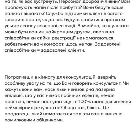
на те, як вас зустрінуть. Персонал доброзичливий? Вам
пропонують напій після прибуття? Вони беруть ваше
пальто і вішають? Служба підтримки клієнтів багато
говорить про те, як до вас будуть ставитися протягом
усього сеансу лазерної епіляції. Звичайно, консультант
може бути вашим найкращим другом, але якщо
співробітники стійки реєстрації не намагаються
забезпечити вам комфорт, щось не так. Задоволені
співробітники = задоволені клієнти.
Потрапивши в кімнату для консультацій, зверніть
особливу увагу на те, що Вам говорить консультант. Чи
кажуть вони вам, наскільки неймовірна лазерна
епіляція, що у вас немає побічних ефектів, немає
простоїв, немає пост-догляду і є 100% шанс досягнення
неймовірних результатів? Якщо так, біжіть. Це
продавець, який намагається залізти вам в кишеню
помилковими обіцянками.