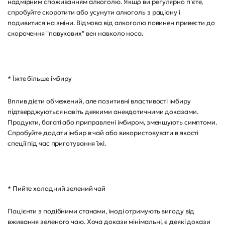
надмірним споживанням алкоголю. Якщо ви регулярно п'єте,
спробуйте скоротити або усунути алкоголь з раціону і
подивитися на зміни. Відмова від алкоголю повинен привести до
скорочення "павукових" вен навколо носа.
* Їжте більше імбиру
Вплив дієти обмежений, але позитивні властивості імбиру
підтверджуються навіть деякими анекдотичними доказами.
Продукти, багаті або приправлені імбиром, зменшують симптоми.
Спробуйте додати імбир в чай або використовувати в якості
спеції під час приготування їжі.
* Пийте холодний зелений чай
Пацієнти з подібними станами, іноді отримують вигоду від
вживання зеленого чаю. Хоча докази мінімальні, є деякі докази