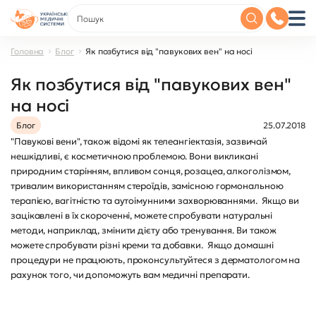
Головна
Блог
Як позбутися від "павукових вен" на носі
Як позбутися від "павукових вен"
на носі
Блог
25.07.2018
"Павукові вени", також відомі як телеангіектазія, зазвичай
нешкідливі, є косметичною проблемою. Вони викликані
природним старінням, впливом сонця, розацеа, алкоголізмом,
тривалим використанням стероїдів, замісною гормональною
терапією, вагітністю та аутоімунними захворюваннями. Якщо ви
зацікавлені в їх скороченні, можете спробувати натуральні
методи, наприклад, змінити дієту або тренування. Ви також
можете спробувати різні креми та добавки. Якщо домашні
процедури не працюють, проконсультуйтеся з дерматологом на
рахунок того, чи допоможуть вам медичні препарати.