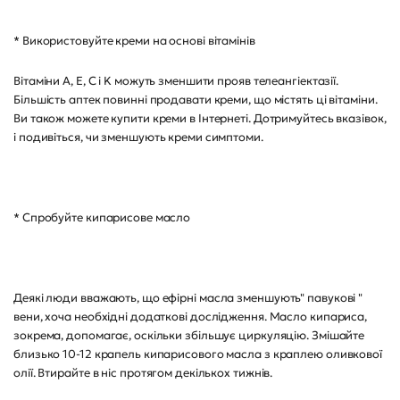
* Використовуйте креми на основі вітамінів
Вітаміни A, E, C і K можуть зменшити прояв телеангіектазії.
Більшість аптек повинні продавати креми, що містять ці вітаміни.
Ви також можете купити креми в Інтернеті. Дотримуйтесь вказівок,
і подивіться, чи зменшують креми симптоми.
* Спробуйте кипарисове масло
Деякі люди вважають, що ефірні масла зменшують" павукові "
вени, хоча необхідні додаткові дослідження. Масло кипариса,
зокрема, допомагає, оскільки збільшує циркуляцію. Змішайте
близько 10-12 крапель кипарисового масла з краплею оливкової
олії. Втирайте в ніс протягом декількох тижнів.