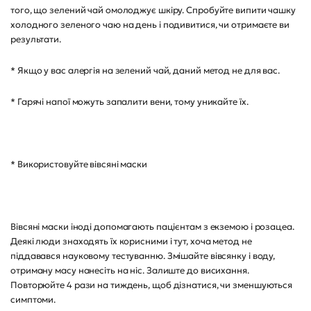
того, що зелений чай омолоджує шкіру. Спробуйте випити чашку
холодного зеленого чаю на день і подивитися, чи отримаєте ви
результати.
* Якщо у вас алергія на зелений чай, даний метод не для вас.
* Гарячі напої можуть запалити вени, тому уникайте їх.
* Використовуйте вівсяні маски
Вівсяні маски іноді допомагають пацієнтам з екземою і розацеа.
Деякі люди знаходять їх корисними і тут, хоча метод не
піддавався науковому тестуванню. Змішайте вівсянку і воду,
отриману масу нанесіть на ніс. Залиште до висихання.
Повторюйте 4 рази на тиждень, щоб дізнатися, чи зменшуються
симптоми.