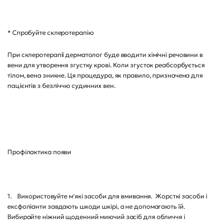
* Спробуйте склеротерапію
При склеротерапії дерматолог буде вводити хімічні речовини в
вени для утворення згустку крові. Коли згусток реабсорбується
тілом, вена зникне. Ця процедура, як правило, призначена для
пацієнтів з безліччю судинних вен.
Профілактика появи
1. Використовуйте м'які засоби для вмивання. Жорсткі засоби і
ексфоліанти завдають шкоди шкірі, а не допомагають їй.
Вибирайте ніжний щоденний миючий засіб для обличчя і