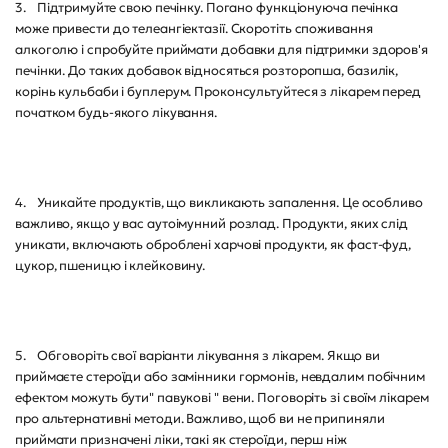
3. Підтримуйте свою печінку. Погано функціонуюча печінка
може привести до телеангіектазії. Скоротіть споживання
алкоголю і спробуйте приймати добавки для підтримки здоров'я
печінки. До таких добавок відносяться розторопша, базилік,
корінь кульбаби і буплерум. Проконсультуйтеся з лікарем перед
початком будь-якого лікування.
4. Уникайте продуктів, що викликають запалення. Це особливо
важливо, якщо у вас аутоімунний розлад. Продукти, яких слід
уникати, включають оброблені харчові продукти, як фаст-фуд,
цукор, пшеницю і клейковину.
5. Обговоріть свої варіанти лікування з лікарем. Якщо ви
приймаєте стероїди або замінники гормонів, невдалим побічним
ефектом можуть бути" павукові " вени. Поговоріть зі своїм лікарем
про альтернативні методи. Важливо, щоб ви не припиняли
приймати призначені ліки, такі як стероїди, перш ніж