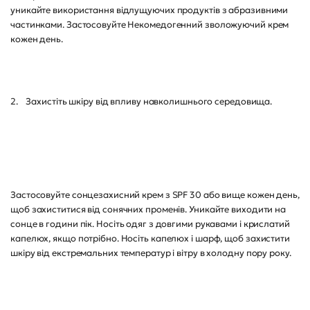
уникайте використання відлущуючих продуктів з абразивними
частинками. Застосовуйте Некомедогенний зволожуючий крем
кожен день.
2. Захистіть шкіру від впливу навколишнього середовища.
Застосовуйте сонцезахисний крем з SPF 30 або вище кожен день,
щоб захиститися від сонячних променів. Уникайте виходити на
сонце в години пік. Носіть одяг з довгими рукавами і крислатий
капелюх, якщо потрібно. Носіть капелюх і шарф, щоб захистити
шкіру від екстремальних температур і вітру в холодну пору року.