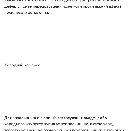
яке може бути зроблено тільки один або два рази для даного
дефекту, так як передозування може мати протилежний ефект і
посилювати запалення.
Холодний компрес
Для запальних типів прищів застосування льоду і / або
холодного компресу зменшує запалення, що, в свою чергу,
теоретично зменшує розмір прища і почервоніння, пов'язаного з