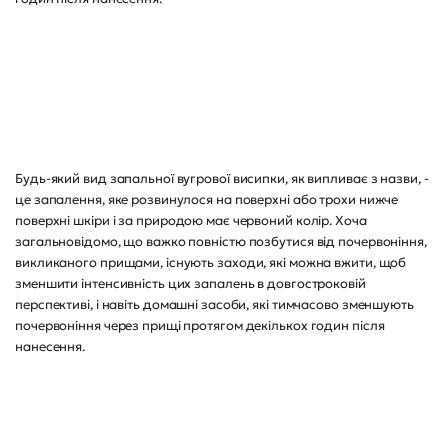
Будь-який вид запальної вугрової висипки, як випливає з назви, -
це запалення, яке розвинулося на поверхні або трохи нижче
поверхні шкіри і за природою має червоний колір. Хоча
загальновідомо, що важко повністю позбутися від почервоніння,
викликаного прищами, існують заходи, які можна вжити, щоб
зменшити інтенсивність цих запалень в довгостроковій
перспективі, і навіть домашні засоби, які тимчасово зменшують
почервоніння через прищі протягом декількох годин після
нанесення.