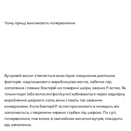
Чому прищі викликають почервоніння
Вугровий висип з'являється внаслідок поєднання декількох
факторів: надлишкового виробництва масла, забитих пір,
запалення і певних бактерій на поверхні шкіри, званих P. acnes. Як
тільки пори (або волосяні фолікули) забиваються через надмірну
вироблення шкірного сала, вони стають так званими
комедонами. Коли бактерії P. acnes проникають в комедон, він
запалюється, створюючи червоні горбки під шкірою. По суті,
почервоніння, пов'язане зі звичайною висипом вугрів, походить
від запалення.