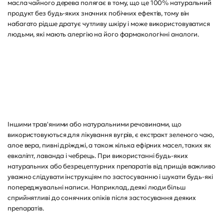
масла чайного дерева полягає в тому, що це 100% натуральний
продукт без будь-яких значних побічних ефектів, тому він
набагато рідше дратує чутливу шкіру і може використовуватися
людьми, які мають алергію на його фармакологічні аналоги.
Іншими трав'яними або натуральними речовинами, що
використовуються для лікування вугрів, є екстракт зеленого чаю,
алое вера, пивні дріжджі, а також кілька ефірних масел, таких як
евкаліпт, лаванда і чебрець. При використанні будь-яких
натуральних або безрецептурних препаратів від прищів важливо
уважно слідувати інструкціям по застосуванню і шукати будь-які
попереджувальні написи. Наприклад, деякі люди більш
сприйнятливі до сонячних опіків після застосування деяких
препаратів.