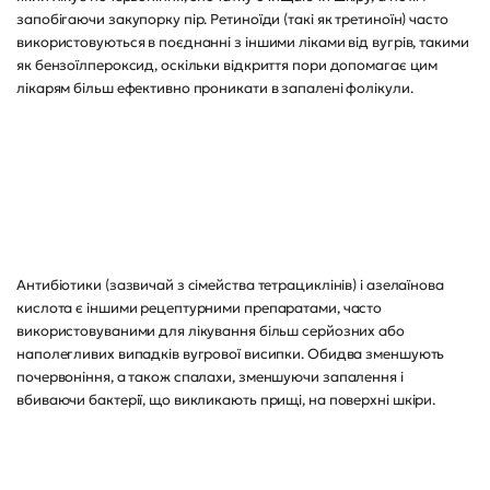
запобігаючи закупорку пір. Ретиноїди (такі як третиноїн) часто
використовуються в поєднанні з іншими ліками від вугрів, такими
як бензоїлпероксид, оскільки відкриття пори допомагає цим
лікарям більш ефективно проникати в запалені фолікули.
Антибіотики (зазвичай з сімейства тетрациклінів) і азелаїнова
кислота є іншими рецептурними препаратами, часто
використовуваними для лікування більш серйозних або
наполегливих випадків вугрової висипки. Обидва зменшують
почервоніння, а також спалахи, зменшуючи запалення і
вбиваючи бактерії, що викликають прищі, на поверхні шкіри.