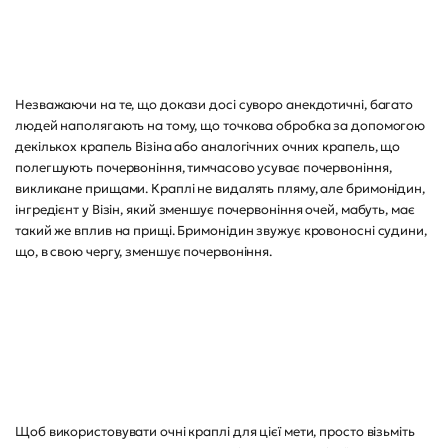
Незважаючи на те, що докази досі суворо анекдотичні, багато
людей наполягають на тому, що точкова обробка за допомогою
декількох крапель Візіна або аналогічних очних крапель, що
полегшують почервоніння, тимчасово усуває почервоніння,
викликане прищами. Краплі не видалять пляму, але бримонідин,
інгредієнт у Візін, який зменшує почервоніння очей, мабуть, має
такий же вплив на прищі. Бримонідин звужує кровоносні судини,
що, в свою чергу, зменшує почервоніння.
Щоб використовувати очні краплі для цієї мети, просто візьміть