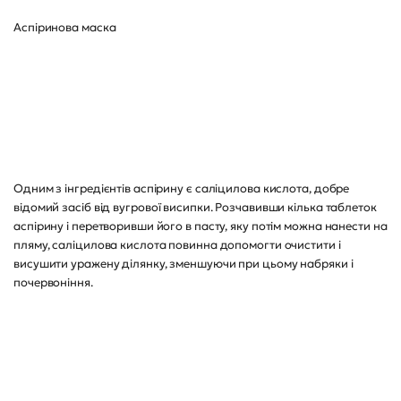
Аспіринова маска
Одним з інгредієнтів аспірину є саліцилова кислота, добре
відомий засіб від вугрової висипки. Розчавивши кілька таблеток
аспірину і перетворивши його в пасту, яку потім можна нанести на
пляму, саліцилова кислота повинна допомогти очистити і
висушити уражену ділянку, зменшуючи при цьому набряки і
почервоніння.