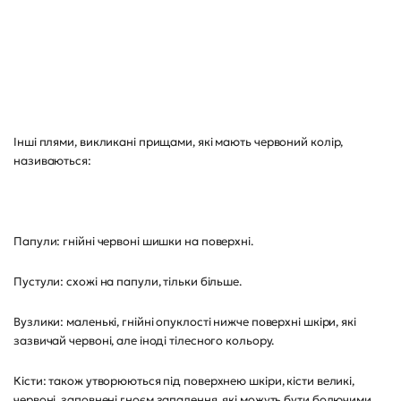
Інші плями, викликані прищами, які мають червоний колір,
називаються:
Папули: гнійні червоні шишки на поверхні.
Пустули: схожі на папули, тільки більше.
Вузлики: маленькі, гнійні опуклості нижче поверхні шкіри, які
зазвичай червоні, але іноді тілесного кольору.
Кісти: також утворюються під поверхнею шкіри, кісти великі,
червоні, заповнені гноєм запалення, які можуть бути болючими