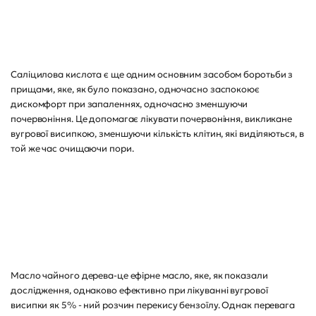
Саліцилова кислота є ще одним основним засобом боротьби з
прищами, яке, як було показано, одночасно заспокоює
дискомфорт при запаленнях, одночасно зменшуючи
почервоніння. Це допомагає лікувати почервоніння, викликане
вугрової висипкою, зменшуючи кількість клітин, які виділяються, в
той же час очищаючи пори.
Масло чайного дерева-це ефірне масло, яке, як показали
дослідження, однаково ефективно при лікуванні вугрової
висипки як 5% - ний розчин перекису бензоїлу. Однак перевага