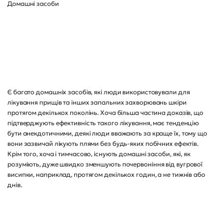
Домашні засоби
Є багато домашніх засобів, які люди використовували для
лікування прищів та інших запальних захворювань шкіри
протягом декількох поколінь. Хоча більша частина доказів, що
підтверджують ефективність такого лікування, має тенденцію
бути анекдотичними, деякі люди вважають за краще їх, тому що
вони зазвичай лікують плями без будь-яких побічних ефектів.
Крім того, хоча і тимчасово, існують домашні засоби, які, як
розуміють, дуже швидко зменшують почервоніння від вугрової
висипки, наприклад, протягом декількох годин, а не тижнів або
днів.