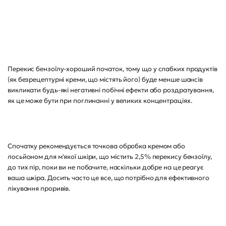
Перекис бензоїлу-хороший початок, тому що у слабких продуктів
(як безрецептурні креми, що містять його) буде менше шансів
викликати будь-які негативні побічні ефекти або роздратування,
як це може бути при поглинанні у великих концентраціях.
Спочатку рекомендується точкова обробка кремом або
лосьйоном для м'якої шкіри, що містить 2,5% перекису бензоїлу,
до тих пір, поки ви не побачите, наскільки добре на це реагує
ваша шкіра. Досить часто це все, що потрібно для ефективного
лікування проривів.