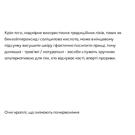
Крім того, надмірне використання традиційних ліків, таких як
бензоїлпероксид і саліцилова кислота, може в кінцевому
підсумку висушити шкіру і фактично посилити прищі, тому
домашні - трав'яні / натуральні - засоби служать зручною
альтернативою для тих, хто відчуває часті, вперті прориви.
Очні краплі, що знімають почервоніння