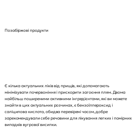
Позабіржові продукти
Є кілька актуальних ліків від прищів, які допомагають
мінімізувати почервоніння і прискорити загоєння плям. Двома
найбільш поширеними активними інгредієнтами, які ви можете
знайти в цих актуальних розчинах, є бензоїлпероксид і
саліцилова кислота, обидва перевірені часом, добре
зарекомендували себе речовини для лікування легких і помірних
випадків вугрової висипки.