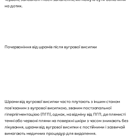
на дотик.
Почервоніння від шрамів після вугрової висипки
Шрами від вугрової висипки часто плутають з іншим станом
пов'язаним з вугрової висипкою, званим постзапальної
гіперпігментацією (ПГП), однак, на відміну від ПГП, де плямисті
темні або червоні плями на поверхні шкіри з часом зникають без
лікування, шрами від вугрової висипки є постійними і зазвичай
вимагають медичних процедур для видалення.