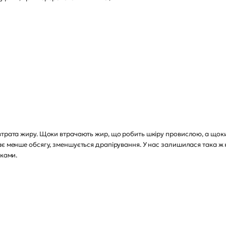
 втрата жиру. Щоки втрачають жир, що робить шкіру провислою, а що
є менше обсягу, зменшується драпірування. У нас залишилася така ж к
дками.