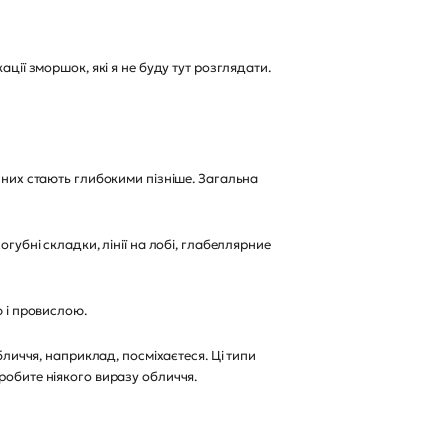
ції зморшок, які я не буду тут розглядати.
і з них стають глибокими пізніше. Загальна
губні складки, лінії на лобі, глабеллярние
ю і провислою.
бличчя, наприклад, посміхаєтеся. Ці типи
робите ніякого виразу обличчя.