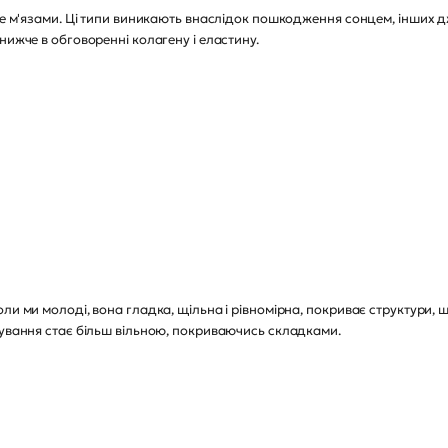
єте м'язами. Ці типи виникають внаслідок пошкодження сонцем, інших
нижче в обговоренні колагену і еластину.
и ми молоді, вона гладка, щільна і рівномірна, покриває структури, що 
рування стає більш вільною, покриваючись складками.