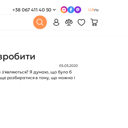
+38 067 411 40 50
UA
ru
зробити
05.03.2020
и з'являються? Я думаю, що було б
аще розбиратися в тому, що можна і