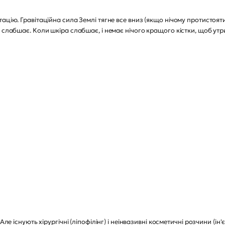
цію. Гравітаційна сила Землі тягне все вниз (якщо нічому протистояти си
 слабшає. Коли шкіра слабшає, і немає нічого кращого кістки, щоб утрим
Але існують хірургічні (ліпофілінг) і неінвазивні косметичні розчини (ін'