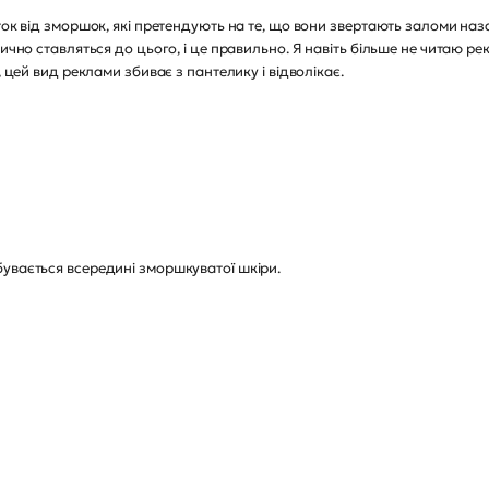
ток від зморшок, які претендують на те, що вони звертають заломи на
чно ставляться до цього, і це правильно. Я навіть більше не читаю рекла
, цей вид реклами збиває з пантелику і відволікає.
увається всередині зморшкуватої шкіри.