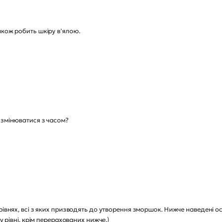
акож робить шкіру в'ялою.
 змінюватися з часом?
івнях, всі з яких призводять до утворення зморшок. Нижче наведені осн
у рівні, крім перерахованих нижче.)