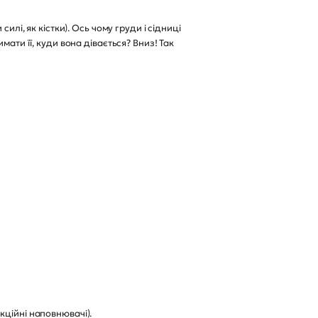
лі, як кістки). Ось чому груди і сідниці
ати її, куди вона дівається? Вниз! Так
єкційні наповнювачі).