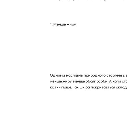
1. Менше жиру
Одним з наслідків природного старіння є
менше жиру, менше обсяг особи. А коли ста
кістки гірше. Так шкіра покривається скла