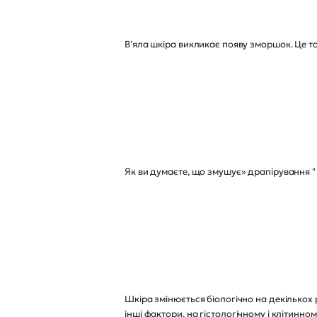
В'яла шкіра викликає появу зморшок. Це т
Як ви думаєте, що змушує» драпірування "
Шкіра змінюється біологічно на декількох р
інші фактори, на гістологічному і клітинном