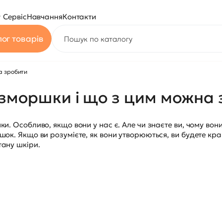
Сервіс
Навчання
Контакти
ог товарів
а зробити
зморшки і що з цим можна 
и. Особливо, якщо вони у нас є. Але чи знаєте ви, чому вон
шок. Якщо ви розумієте, як вони утворюються, ви будете кр
тану шкіри.