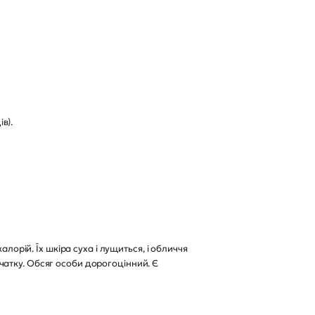
в).
лорій. Їх шкіра суха і лущиться, і обличчя
чатку. Обсяг особи дорогоцінний. Є