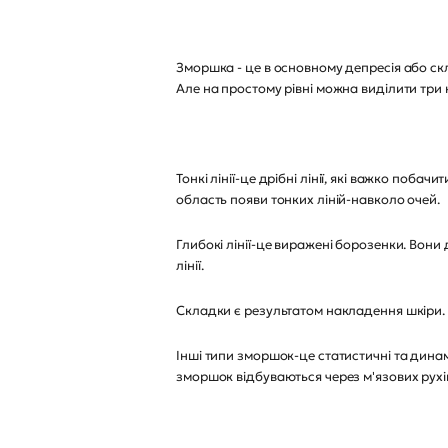
Зморшка - це в основному депресія або скла
Але на простому рівні можна виділити три к
Тонкі лінії-це дрібні лінії, які важко поба
область появи тонких ліній-навколо очей.
Глибокі лінії-це виражені борозенки. Вони 
лінії.
Складки є результатом накладення шкіри. З
Інші типи зморшок-це статистичні та динамі
зморшок відбуваються через м'язових рухі