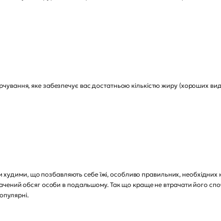
ування, яке забезпечує вас достатньою кількістю жиру (хороших виді
ти худими, що позбавляють себе їжі, особливо правильних, необхідних ка
чений обсяг особи в подальшому. Так що краще не втрачати його спо
опулярні.