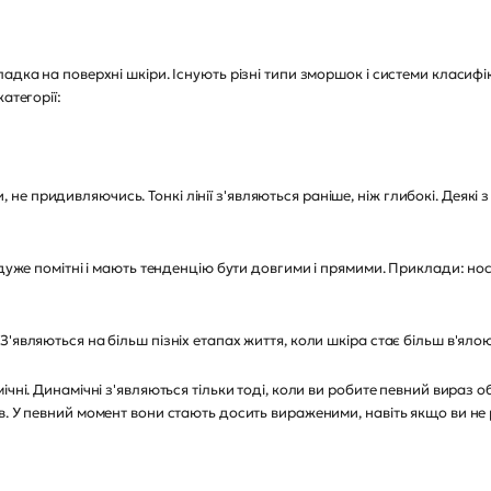
дка на поверхні шкіри. Існують різні типи зморшок і системи класифіка
атегорії:
чити, не придивляючись. Тонкі лінії з'являються раніше, ніж глибокі. Деяк
дуже помітні і мають тенденцію бути довгими і прямими. Приклади: носо
'являються на більш пізніх етапах життя, коли шкіра стає більш в'яло
чні. Динамічні з'являються тільки тоді, коли ви робите певний вираз о
в. У певний момент вони стають досить вираженими, навіть якщо ви не 