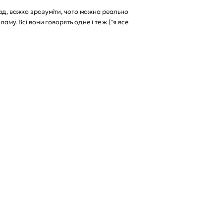
зад, важко зрозуміти, чого можна реально
му. Всі вони говорять одне і те ж ("я все