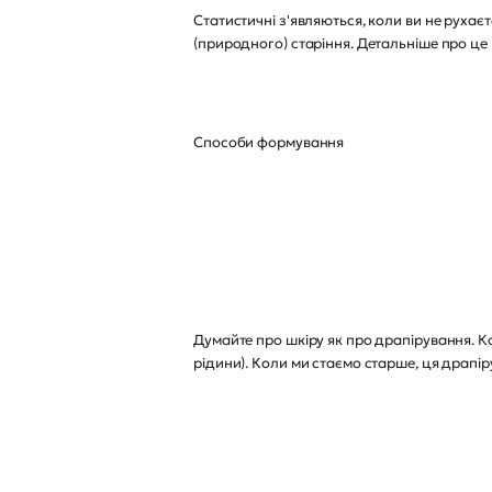
Статистичні з'являються, коли ви не руха
(природного) старіння. Детальніше про це 
Способи формування
Думайте про шкіру як про драпірування. Кол
рідини). Коли ми стаємо старше, ця драпі