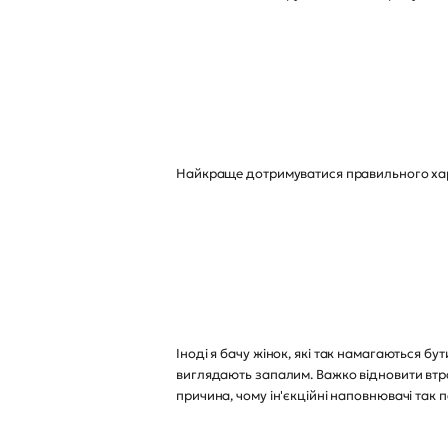
Найкраще дотримуватися правильного харч
Іноді я бачу жінок, які так намагаються бу
виглядають запалим. Важко відновити втра
причина, чому ін'єкційні наповнювачі так п