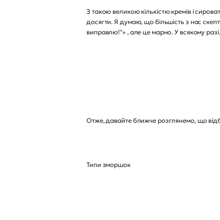
З такою великою кількістю кремів і сирова
досягти. Я думаю, що більшість з нас скепти
виправлю!"» , але це марно. У всякому разі
Отже, давайте ближче розглянемо, що відб
Типи зморшок