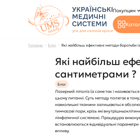
Покупцям
Катал
Головна
Блог
Які найбільш ефективні методи боротьби 
Які найбільш еф
сантиметрами ?
Блог
Лазерний ліполіз (а саме так і називаєть
цьому питанні. Суть методу полягає в том
навколишні тканини залишаються абсолютн
тимчасові пори, крізь які внутрішньокліти
лімфатичної системою. Процедура виконуєт
встановлюються індивідуальні параметри і 
впливу.