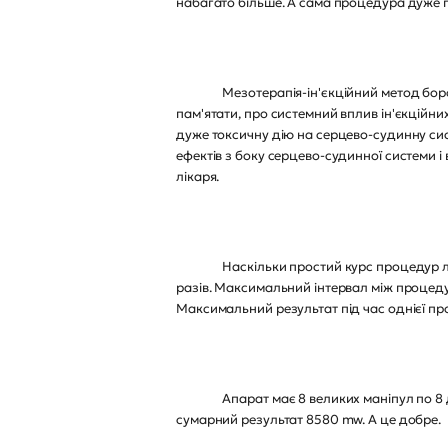
набагато більше. А сама процедура дуже 
Мезотерапія-ін'єкційний метод боротьби
пам'ятати, про системний вплив ін'єкційни
дуже токсичну дію на серцево-судинну сист
ефектів з боку серцево-судинної системи 
лікаря.
Наскільки простий курс процедур лазерн
разів. Максимальний інтервал між процед
Максимальний результат під час однієї про
Апарат має 8 великих маніпул по 8 діоді
сумарний результат 8580 mw. А це добре.