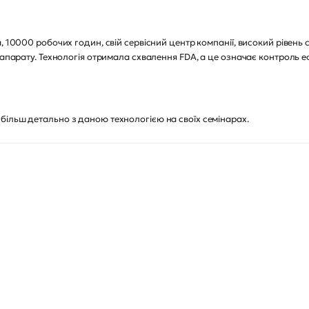
 10000 робочих годин, свій сервісний центр компанії, високий рівень с
 апарату. Технологія отримала схвалення FDA, а це означає контроль е
більш детально з даною технологією на своїх семінарах.