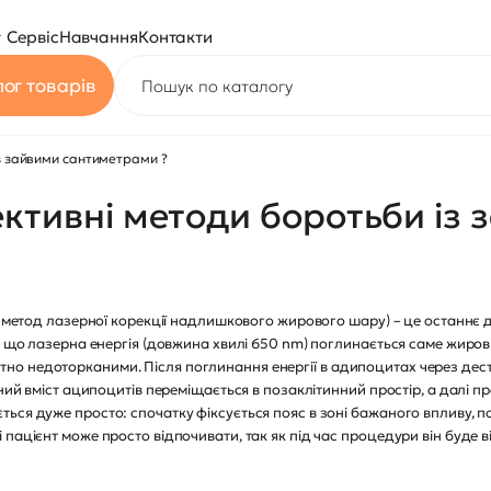
Сервіс
Навчання
Контакти
ог товарів
із зайвими сантиметрами ?
ективні методи боротьби із
ся метод лазерної корекції надлишкового жирового шару) – це останнє 
у, що лазерна енергія (довжина хвилі 650 nm) поглинається саме жиро
о недоторканими. Після поглинання енергії в адипоцитах через дес
нний вміст аципоцитів переміщається в позаклітинний простір, а далі 
ься дуже просто: спочатку фіксується пояс в зоні бажаного впливу, п
пацієнт може просто відпочивати, так як під час процедури він буде в