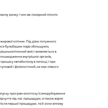
ому ринку і чим же лазерний ліполіз
 жирової клітини. Під дією потужного
илися бульбашки пара збільшують
трішньоклітинний вміст виявляється в
и пошкодження внутрішніх органів,
роцесу метаболізму в печінці, і при
уповий і фізіологічний, не має ніякого
пуску програм апоптозу (саморуйнування
ідчуття під час процедури, а також варто
 після першої процедури, та й зони впливу