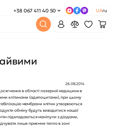
+38 067 411 40 50
UA
ru
 зайвими
26.08.2014
досягнення в області лазерної медицини в
вими клітинами (адипоцитами), при цьому
табілізацію мембрани клітин утворюються
продукти обміну будуть виводитися нашої
отім підкладаються маніпули з діодами,
ідчувати лише приємне тепло в зоні