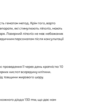
 гематом метод. Крім того, варто
репарати, які стимулюють ліполіз, мають
каря. Лазерний ліполіз не має небажаних
 медичним персоналом після консультації
проведення її через день кратністю 10
рних кислот всередину клітини.
 від товщини жирового шару.
 кожного діода 130 mw, що дає нам