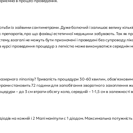
приємна в процесі проведення.
 із зайвими сантиметрами. Дуже болючий і залишає велику кількість
х препаратів, про що фахівці естетичної медицини забувають. Так як п
ему, взагалі не можуть бути призначені і проведені без супроводу лі
і в курсі проведення процедур з легкістю може виконуватися середнім
ого ліполізу? Тривалість процедури 30-60 хвилин, обов'язковим є 
урами становить 72 години для запобігання зворотного захоплення жи
цедури – до 3 см втрати обсягу кола, середній – 1-1,5 см в залежності
в на кожній і 2 Малі маніпули c 1 діодом. Максимальна потужність