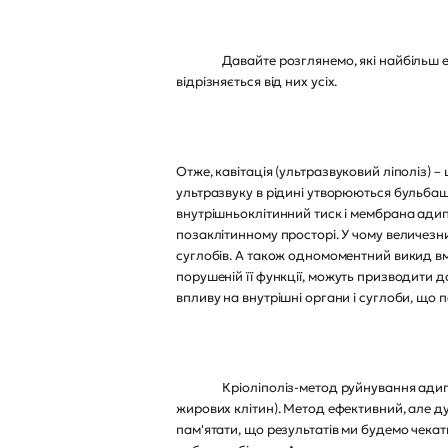
Давайте розглянемо, які найбільш ефекти
відрізняється від них усіх.
Отже, кавітація (ультразвуковий ліполіз) 
ультразвуку в рідині утворюються бульбаш
внутрішньоклітинний тиск і мембрана адипо
позаклітинному просторі. У чому величезни
суглобів. А також одномоментний викид вм
порушеній її функції, можуть призводити до
впливу на внутрішні органи і суглоби, що
Кріоліполіз-метод руйнування адипоцит
жирових клітин). Метод ефективний, але д
пам'ятати, що результатів ми будемо чекат