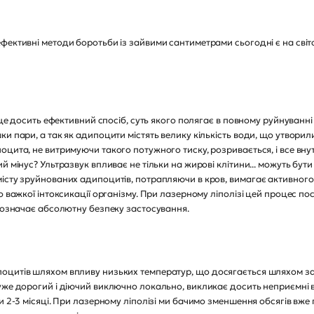
вні методи боротьби із зайвими сантиметрами сьогодні є на світов
– це досить ефективний спосіб, суть якого полягає в повному руйнуванні
ки пари, а так як адипоцити містять велику кількість води, що утвор
цита, не витримуючи такого потужного тиску, розривається, і все вну
й мінус? Ультразвук впливає не тільки на жирові клітини... можуть бут
істу зруйнованих адипоцитів, потрапляючи в кров, вимагає активного п
 важкої інтоксикації організму. При лазерному ліполізі цей процес пост
 позначає абсолютну безпеку застосування.
ів шляхом впливу низьких температур, що досягається шляхом за
уже дорогий і діючий виключно локально, викликає досить неприємні в
и 2-3 місяці. При лазерному ліполізі ми бачимо зменшення обсягів вже