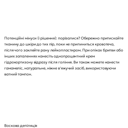
Потенційні мінуси (і рішення): порізалися? Обережно притискайте
тканину до шкіри до тих пір, поки не припиниться кровотеча,
після чого заклейте рану лейкопластиром. При опіках бритви або
інших запаленнях нанесіть однопроцентний крем
гідрокортизону відразу після гоління. Ви також можете нанести
гамамеліс, натуральне, ніжне в'яжучий засіб, використовуючи
ватний тампон.
Воскова депіляція