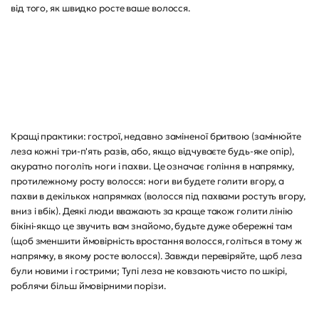
від того, як швидко росте ваше волосся.
Кращі практики: гострої, недавно заміненої бритвою (замінюйте
леза кожні три-п'ять разів, або, якщо відчуваєте будь-яке опір),
акуратно поголіть ноги і пахви. Це означає гоління в напрямку,
протилежному росту волосся: ноги ви будете голити вгору, а
пахви в декількох напрямках (волосся під пахвами ростуть вгору,
вниз і вбік). Деякі люди вважають за краще також голити лінію
бікіні-якщо це звучить вам знайомо, будьте дуже обережні там
(щоб зменшити ймовірність вростання волосся, голіться в тому ж
напрямку, в якому росте волосся). Завжди перевіряйте, щоб леза
були новими і гострими; Тупі леза не ковзають чисто по шкірі,
роблячи більш ймовірними порізи.