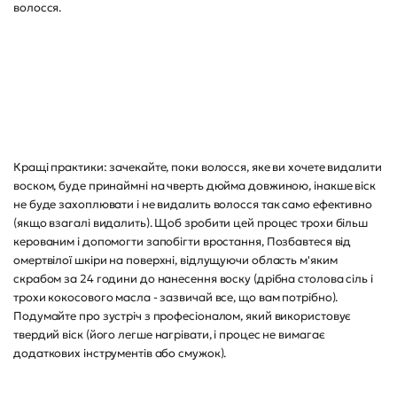
волосся.
Кращі практики: зачекайте, поки волосся, яке ви хочете видалити
воском, буде принаймні на чверть дюйма довжиною, інакше віск
не буде захоплювати і не видалить волосся так само ефективно
(якщо взагалі видалить). Щоб зробити цей процес трохи більш
керованим і допомогти запобігти вростання, Позбавтеся від
омертвілої шкіри на поверхні, відлущуючи область м'яким
скрабом за 24 години до нанесення воску (дрібна столова сіль і
трохи кокосового масла - зазвичай все, що вам потрібно).
Подумайте про зустріч з професіоналом, який використовує
твердий віск (його легше нагрівати, і процес не вимагає
додаткових інструментів або смужок).