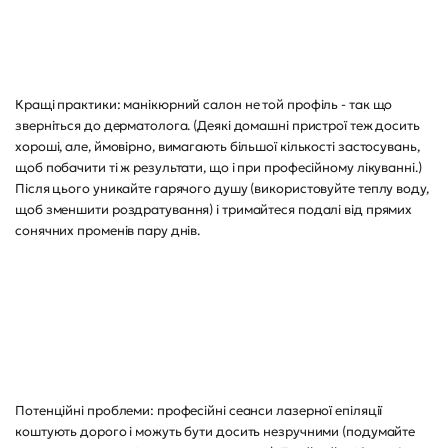
Кращі практики: манікюрний салон не той профіль - так що
зверніться до дерматолога. (Деякі домашні пристрої теж досить
хороші, але, ймовірно, вимагають більшої кількості застосувань,
щоб побачити ті ж результати, що і при професійному лікуванні.)
Після цього уникайте гарячого душу (використовуйте теплу воду,
щоб зменшити роздратування) і тримайтеся подалі від прямих
сонячних променів пару днів.
Потенційні проблеми: професійні сеанси лазерної епіляції
коштують дорого і можуть бути досить незручними (подумайте