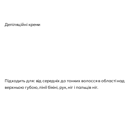
Депіляційні креми
Підходить для: від середніх до тонких волосся в області над
верхньою губою, лінії бікіні, рук, ніг і пальців ніг.