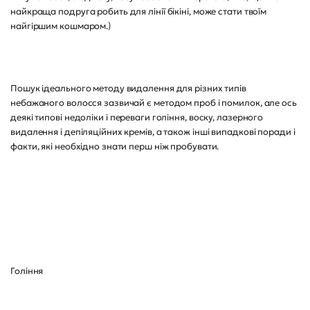
найкраща подруга робить для лінії бікіні, може стати твоїм
найгіршим кошмаром.)
Пошук ідеального методу видалення для різних типів
небажаного волосся зазвичай є методом проб і помилок, але ось
деякі типові недоліки і переваги гоління, воску, лазерного
видалення і депіляційних кремів, а також інші випадкові поради і
факти, які необхідно знати перш ніж пробувати.
Гоління