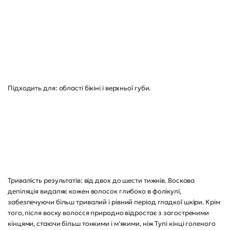
Підходить для: області бікіні і верхньої губи.
Тривалість результатів: від двох до шести тижнів. Воскова
депіляція видаляє кожен волосок глибоко в фолікулі,
забезпечуючи більш тривалий і рівний період гладкої шкіри. Крім
того, після воску волосся природно відростає з загостреними
кінцями, стаючи більш тонкими і м'якими, ніж Тупі кінці голеного