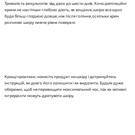
Тривалість результатів: від двох до шести днів. Хоча депіляційні
креми не настільки глибоко діють, як вощіння, шкіра все одно
буде більш гладкою довше, ніж після гоління, оскільки крем
розчиняє шкіру нижче рівня поверхні.
Кращі практики: нанесіть продукт на шкіру і дотримуйтесь
інструкцій, як довго його залишити і як видалити. Будьте дуже
обережні, щоб не перевищити максимальний час, так як активні
інгредієнти можуть дратувати шкіру.