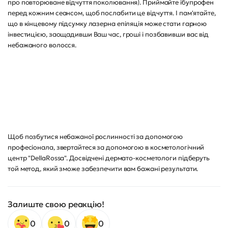
про повторюване відчуття поколювання). Приймайте ібупрофен
перед кожним сеансом, щоб послабити це відчуття. І пам'ятайте,
що в кінцевому підсумку лазерна епіляція може стати гарною
інвестицією, заощадивши Ваш час, гроші і позбавивши вас від
небажаного волосся.
Щоб позбутися небажаної рослинності за допомогою
професіонала, звертайтеся за допомогою в косметологічний
центр "DellaRossa". Досвідчені дермато-косметологи підберуть
той метод, який зможе забезпечити вам бажані результати.
Залиште свою реакцію!
0
0
0