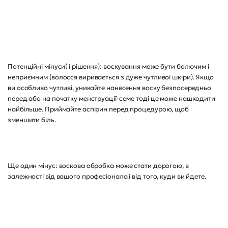
Потенційні мінуси( і рішення): воскування може бути болючим і
неприємним (волосся виривається з дуже чутливої шкіри). Якщо
ви особливо чутливі, уникайте нанесення воску безпосередньо
перед або на початку менструації-саме тоді це може нашкодити
найбільше. Приймайте аспірин перед процедурою, щоб
зменшити біль.
Ще один мінус: воскова обробка може стати дорогою, в
залежності від вашого професіонала і від того, куди ви йдете.