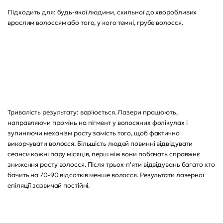
Підходить для: будь-якої людини, схильної до хворобливих
врослим волоссям або того, у кого темні, грубе волосся.
Тривалість результату: варіюється. Лазери працюють,
направляючи промінь на пігмент у волосяних фолікулах і
зупиняючи механізм росту замість того, щоб фактично
викорчувати волосся. Більшість людей повинні відвідувати
сеанси кожні пару місяців, перш ніж вони побачать справжнє
зниження росту волосся. Після трьох-п'яти відвідувань багато хто
бачить на 70-90 відсотків менше волосся. Результати лазерної
епіляції зазвичай постійні.