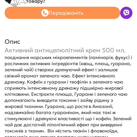
товару?
Передзвоніть
Опис
Активний антицелюлітний крем 500 мл.
поєднання морських мікроелементів (ламінарія, фукус) і
рослинних активних інгредієнтів (хвощ, плющ, гуарана,
зелений чай) створює дренуючий ефект і залишає
свіжий аромат зеленого чаю. Ефект інтенсивного
дренажу. Кофеїн з гуарани і теофілін з зеленого чаю
сприяють інтенсивному дренажу підшкірно-жирової
клітковини. Екстракти плюща, Гуарани і зеленого чаю
допомагають виводити токсини і зайву рідину з
жирової тканини. Гуарана, що росте в Амазонії,
надзвичайно багата гуараніном, який має такі ж
стимулюючі і дренуючі властивості що і кофеїн. Зелений
чай дає достатній ліполітичний ефект при виведенні
токсинів з тканин. Він містить теанін і флавоноїди,
взаємодія яких сприяє розпаду жиру шляхом