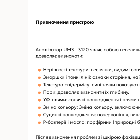
Призначення пристрою
Аналізатор UMS - 3120 являє собою невелик
дозволяє визначати:
Нерівності текстури: веснянки, видимі со
Зморшки і тонкі лінії: ознаки старіння, н
Текстура епідермісу: сині точки показуют
Пори: дозволяє визначити їх глибину.
УФ-плями: сонячні пошкодження і плями н
Зміна кольору: Зміна кольору, включаючи
Судинні пошкодження: почервоніння, вик
Р-бактерії і масло: порфірини (природні б
Після визначення проблем зі шкірою фахів