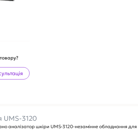
 товару?
сультація
я UMS-3120
вано аналізатор шкіри UMS-3120-незамінне обладнання для