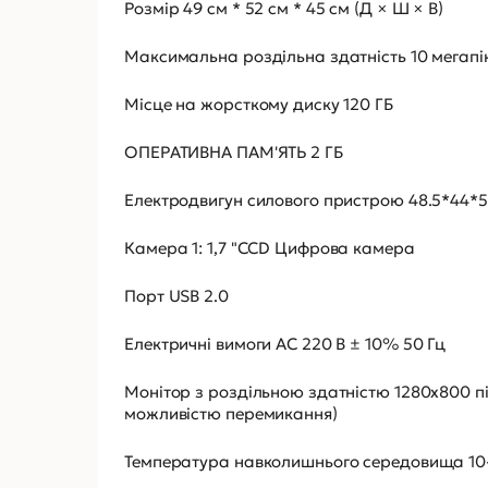
Розмір 49 см * 52 см * 45 см (Д × Ш × В)
Максимальна роздільна здатність 10 мегапі
Місце на жорсткому диску 120 ГБ
ОПЕРАТИВНА ПАМ'ЯТЬ 2 ГБ
Електродвигун силового пристрою 48.5*44*5
Камера 1: 1,7 "CCD Цифрова камера
Порт USB 2.0
Електричні вимоги AC 220 В ± 10% 50 Гц
Монітор з роздільною здатністю 1280х800 пік
можливістю перемикання)
Температура навколишнього середовища 10