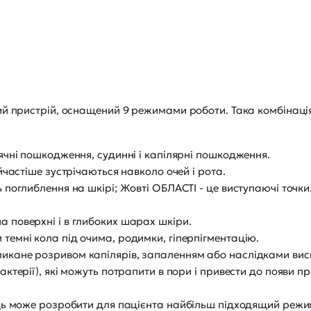
ий пристрій, оснащений 9 режимами роботи. Така комбінаці
нячні пошкодження, судинні і капілярні пошкодження.
айчастіше зустрічаються навколо очей і рота.
ь поглиблення на шкірі; Жовті ОБЛАСТІ - це виступаючі точки
а поверхні і в глибоких шарах шкіри.
 темні кола під очима, родимки, гіперпігментацію.
ликане розривом капілярів, запаленням або наслідками вис
актерії), які можуть потрапити в пори і привести до появи пр
ець може розробити для пацієнта найбільш підходящий реж