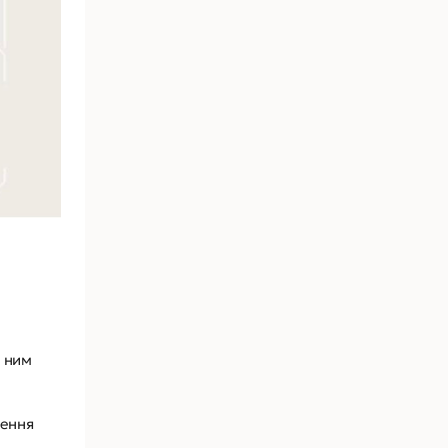
і
з ним
нення