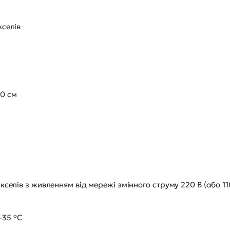
кселів
0 см
селів з живленням від мережі змінного струму 220 В (або 11
-35 °C