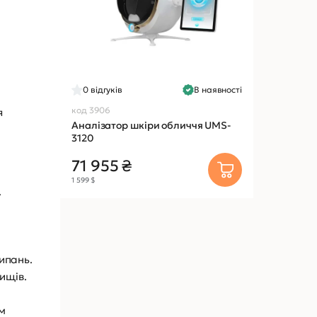
0
відгуків
В наявності
код 3906
я
Аналізатор шкіри обличчя UMS-
3120
71 955 ₴
1 599 $
.
ипань.
ищів.
им