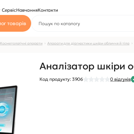
Сервіс
Навчання
Контакти
ог товарів
Косметологічні апарати
Апарати для діагностики шкіри обличчя й тіла
Аналізатор шкіри 
Код продукту:
3906
0
відгуків