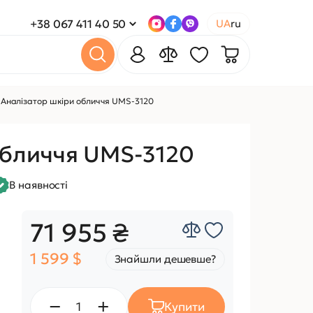
+38 067 411 40 50
UA
ru
Аналізатор шкіри обличчя UMS-3120
обличчя UMS-3120
В наявності
71 955 ₴
1 599 $
Знайшли дешевше?
Купити