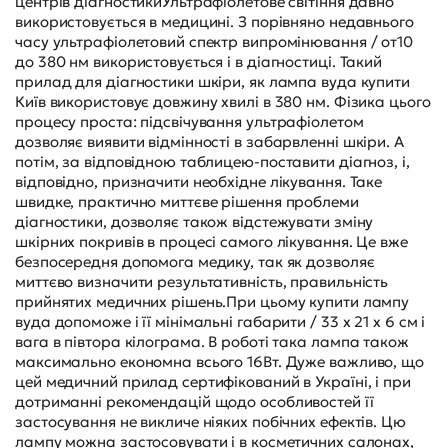
центрів діагностикиУльтрафіолетове світіння давно
використовується в медицині. З порівняно недавнього
часу ультрафіолетовий спектр випромінювання / от10
до 380 нм використовується і в діагностиці. Такий
прилад для діагностики шкіри, як лампа вуда купити
Київ використовує довжину хвилі в 380 нм. Фізика цього
процесу проста: підсвічування ультрафіолетом
дозволяє виявити відмінності в забарвленні шкіри. А
потім, за відповідною таблицею-поставити діагноз, і,
відповідно, призначити необхідне лікування. Таке
швидке, практично миттєве рішення проблеми
діагностики, дозволяє також відстежувати зміну
шкірних покривів в процесі самого лікування. Це вже
безпосередня допомога медику, так як дозволяє
миттєво визначити результативність, правильність
прийнятих медичних рішень.При цьому купити лампу
вуда допоможе і її мінімальні габарити / 33 х 21 х 6 см і
вага в півтора кілограма. В роботі така лампа також
максимально економна всього 16Вт. Дуже важливо, що
цей медичний прилад сертифікований в Україні, і при
дотриманні рекомендацій щодо особливостей її
застосування не викличе ніяких побічних ефектів. Цю
лампу можна застосовувати і в косметичних салонах,