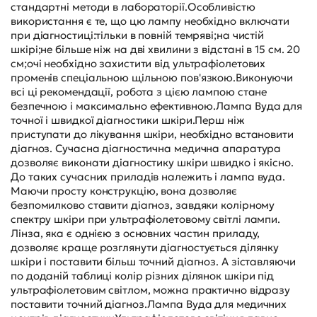
стандартні методи в лабораторії.Особливістю
використання є те, що цю лампу необхідно включати
при діагностиці:тільки в повній темряві;на чистій
шкірі;не більше ніж на дві хвилини з відстані в 15 см. 20
см;очі необхідно захистити від ультрафіолетових
променів спеціальною щільною пов'язкою.Виконуючи
всі ці рекомендації, робота з цією лампою стане
безпечною і максимально ефективною.Лампа Вуда для
точної і швидкої діагностики шкіри.Перш ніж
приступати до лікування шкіри, необхідно встановити
діагноз. Сучасна діагностична медична апаратура
дозволяє виконати діагностику шкіри швидко і якісно.
До таких сучасних приладів належить і лампа вуда.
Маючи просту конструкцію, вона дозволяє
безпомилково ставити діагноз, завдяки колірному
спектру шкіри при ультрафіолетовому світлі лампи.
Лінза, яка є однією з основних частин приладу,
дозволяє краще розглянути діагностується ділянку
шкіри і поставити більш точний діагноз. А зіставляючи
по доданій таблиці колір різних ділянок шкіри під
ультрафіолетовим світлом, можна практично відразу
поставити точний діагноз.Лампа Вуда для медичних