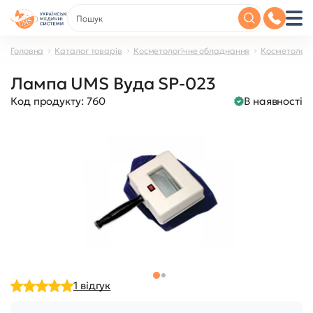
Головна
Каталог товарів
Косметологічне обладнання
Косметологі
Лампа UMS Вуда SP-023
Код продукту:
760
В наявності
1
відгук