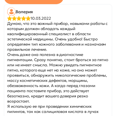
Валерия
10.03.2022
Думаю, что это важный прибор, навыками работы с
которым должен обладать каждый
квалифицированный специалист в области
эстетической медицины. Очень удобно! Быстро
определяем тип кожного заболевания и назначаем
правильное лечение.
Очень даже она полезна в диагностике
пигментации. Сразу понятно, стоит браться за пятно
или не имеет смысла. Можно увидеть пигментное
пятно, которого еще нет на коже, но оно может
проявиться, обнаружить микологические проблемы,
массу косметических дефектов, морщины,
обезвоженность кожи. А когда перед глазами
пациента поставите прибор, это действует
безотказно, кредит вашего доверия резко
возрастает.
Я использую ее при проведении химических
пилингов, так как салициловая кислота в лучах