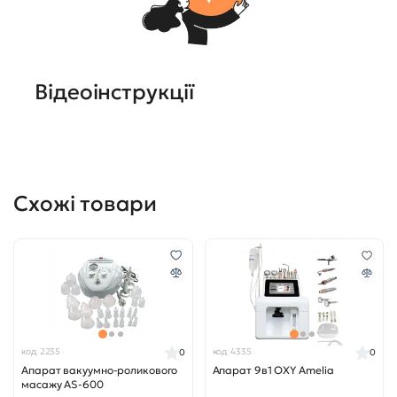
Відеоінструкції
Схожі товари
код 2235
код 4335
0
0
Апарат вакуумно-роликового
Апарат 9в1 OXY Amelia
масажу AS-600