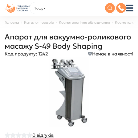
Головна
Каталог товарів
Косметологічне обладнання
Косметологі
Апарат для вакуумно-роликового
масажу S-49 Body Shaping
Код продукту:
1242
Немає в наявності
0
відгуків