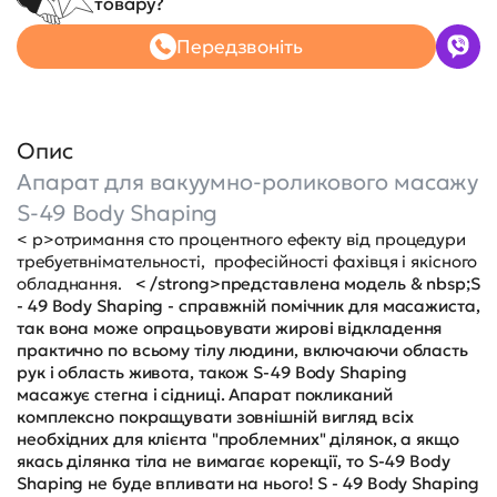
товару?
Передзвоніть
Опис
Апарат для вакуумно-роликового масажу
S-49 Body Shaping
< p>отримання сто процентного ефекту від процедури
требуетвнімательності, професійності фахівця і якісного
обладнання.
< /strong>представлена модель & nbsp;S
- 49 Body Shaping - справжній помічник для масажиста,
так вона може опрацьовувати жирові відкладення
практично по всьому тілу людини, включаючи область
рук і область живота, також S-49 Body Shaping
масажує стегна і сідниці. Апарат покликаний
комплексно покращувати зовнішній вигляд всіх
необхідних для клієнта "проблемних" ділянок, а якщо
якась ділянка тіла не вимагає корекції, то S-49 Body
Shaping не буде впливати на нього! S - 49 Body Shaping