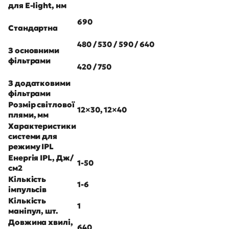
для E-light, нм
690
Стандартна
480 / 530 / 590 / 640
З основними
фільтрами
420 / 750
З додатковими
фільтрами
Розмір світлової
12×30, 12×40
плями, мм
Характеристики
системи для
режиму IPL
Енергія IPL, Дж/
1-50
см2
Кількість
1-6
імпульсів
Кількість
1
маніпул, шт.
Довжина хвилі,
640