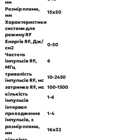
нм
Розмір плями,
15х50
мм
Характеристики
системи для
режиму
RF
Енергія RF, Дж/
0-50
см2
Частота
імпульсів RF,
6
МГц
тривалість
10-2450
імпульсів RF, мс
затримка RF, мс
100-1500
кількість
1-6
імпульсів
інтервал
проходження
1-4
імпульсів, з
розмір плями,
16х32
мм
кількість