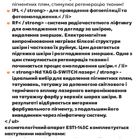
пігментних плям, стимулює регенерацію тканин!
IPL < / strong> - для проведення фотоепіляції та
фотоомолодження.< / li>
RF< / strong> - система радіочастотного ліфтингу
для омолодження та догляду за шкірою,
видалення зморшок. Електромагнітне
випромінювання нагріває білкові структури
шкіри і частково їх руйнує. Цим досягається
підтяжка шкіри і розгладження зморшок. Одне з
цим стимулюється регенерація тканин і
починається процес омолодження шкіри.< / li>
< strong>Nd YAG Q-SWITCH лазер< / strong> -
ідеальний вибір для видалення пігментних плям,
татуювань, татуажу за допомогою світлового і
термічного впливу лазерного випромінювання
на татуажну фарбу у верхніх шарах шкіри. В
результаті відбувається вигоряння
фарбувального пігменту, з подальшим його
виведенням через лімфатичну систему.
< / ul>
косметологічний апарат ESTI-145C комплектується
наступними маніпулами: