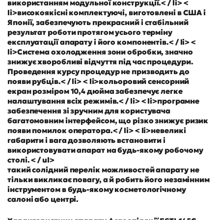
використанням модульної конструкції.< / li> <
li>високоякісні комплектуючі, виготовлені в США і
Японії, забезпечують прекрасний і стабільний
результат роботи протягом усього терміну
експлуатації апарату і його компонентів.< / li> <
li>Система охолодження зони обробки, значно
знижує хворобливі відчуття під час процедури.
Проведення курсу процедур не призводить до
появи рубців.< / li> < li>кольоровий сенсорний
екран розміром 10,4 дюйма забезпечує легке
налаштування всіх режимів.< / li> < li>програмне
забезпечення зі зручним для користувача
багатомовним інтерфейсом, що різко знижує ризик
появи помилок оператора.< / li> < li>невеликі
габарити і вага дозволяють встановити і
використовувати апарат на будь-якому робочому
столі. < / ul>
такий солідний перелік можливостей апарату не
тільки викликає повагу, а й робить його незамінним
інструментом в будь-якому косметологічному
салоні або центрі.