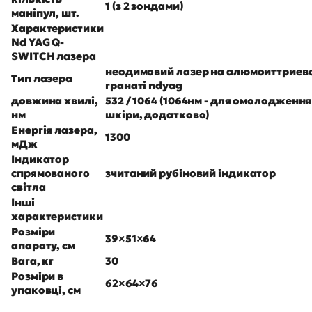
1 (з 2 зондами)
маніпул, шт.
Характеристики
Nd YAG Q-
SWITCH лазера
неодимовий лазер на алюмоиттриев
Тип лазера
гранаті ndyag
довжина хвилі,
532 / 1064 (1064нм - для омолодження
нм
шкіри, додатково)
Енергія лазера,
1300
мДж
Індикатор
спрямованого
зчитаний рубіновий індикатор
світла
Інші
характеристики
Розміри
39×51×64
апарату, см
Вага, кг
30
Розміри в
62×64×76
упаковці, см