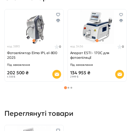
код 3893
код 3436
0
0
Фотоепілятор Elma IPL el-800
Апарат ESTI - 170C для
2025
фотоепіляції
Під замовлення
Під замовлення
202 500 ₴
134 955 ₴
4 500 $
2 999 $
Переглянуті товари