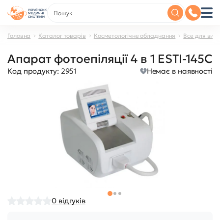
Головна
Каталог товарів
Косметологічне обладнання
Все для вид
Апарат фотоепіляції 4 в 1 ESTI-145C
Код продукту:
2951
Немає в наявності
0
відгуків