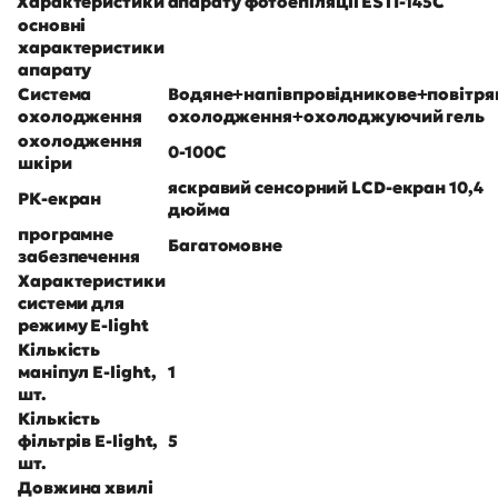
Характеристики апарату фотоепіляції ESTI-145C
основні
характеристики
апарату
Система
Водяне+напівпровідникове+повітря
охолодження
охолодження+охолоджуючий гель
охолодження
0-100C
шкіри
яскравий сенсорний LCD-екран 10,4
РК-екран
дюйма
програмне
Багатомовне
забезпечення
Характеристики
системи для
режиму E-light
Кількість
маніпул E-light,
1
шт.
Кількість
фільтрів E-light,
5
шт.
Довжина хвилі