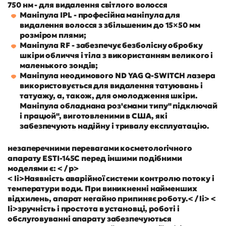
750 нм - для видалення світлого волосся
Маніпула IPL - професійна маніпула для
видалення волосся з збільшеним до 15×50 мм
розміром плями;
Маніпула RF - забезпечує безболісну обробку
шкіри обличчя і тіла з використанням великого і
маленького зондів;
Маніпула неодимового ND YAG Q-SWITCH лазера
використовується для видалення татуювань і
татуажу, а, також, для омолодження шкіри.
Маніпула обладнана роз'ємами типу" підключай
і працюй", виготовленими в США, які
забезпечують надійну і тривалу експлуатацію.
незаперечними перевагами косметологічного
апарату ESTI-145C перед іншими подібними
моделями є: < / p>
< li>Наявність аварійної системи контролю потоку і
температури води. При виникненні найменших
відхилень, апарат негайно припиняє роботу.< / li> <
li>зручність і простота в установці, роботі і
обслуговуванні апарату забезпечуються