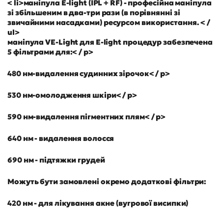
< li>маніпула E-light (IPL + RF) - професійна маніпула
зі збільшеним в два-три рази (в порівнянні зі
звичайними насадками) ресурсом використання. < /
ul>
маніпула VE-Light для E-light процедур забезпечена
5 фільтрами для:< / p>
480 нм-видалення судинних зірочок< / p>
530 нм-омолодження шкіри< / p>
590 нм-видалення пігментних плям< / p>
640 нм - видалення волосся
690 нм - підтяжки грудей
Можуть бути замовлені окремо додаткові фільтри:
420 нм - для лікування акне (вугрової висипки)