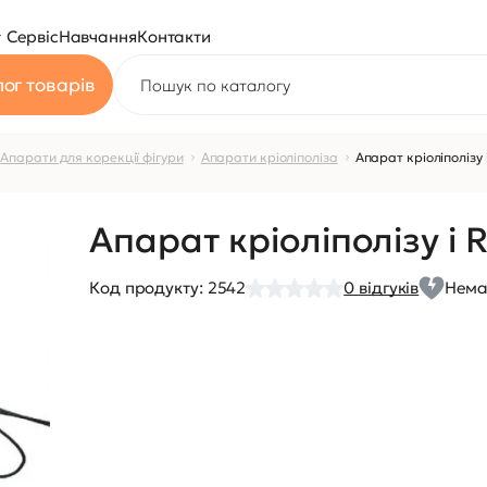
Сервіс
Навчання
Контакти
ог товарів
Апарати для корекції фігури
Апарати кріоліполіза
Апарат кріоліполізу 
Апарат кріоліполізу і 
Код продукту:
2542
0
відгуків
Нема