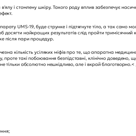
в'ялу і стомлену шкіру. Такого роду вплив забезпечує насич
ефект.
рату UMS-19, буде струнке і підтягнуте тіло, а так само мо
б досягти найкращих результатів слід пройти тримісячний к
же після пари процедур.
ичезна кількість усіляких міфів про те, що апаратна медицин
, проте такі побоювання безпідставні, клінічно доведено, щ
не тільки абсолютно нешкідливо, але і вкрай благотворно.< 
ння;