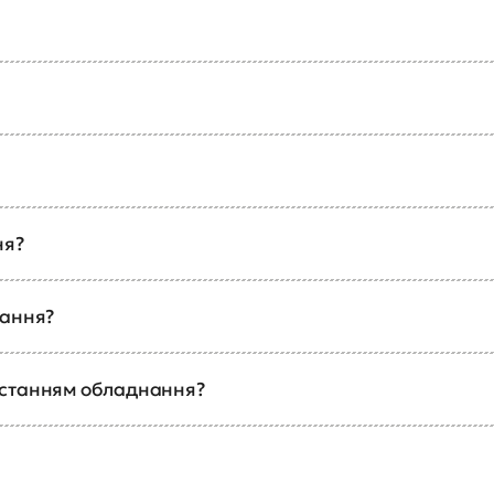
ня?
чання?
истанням обладнання?