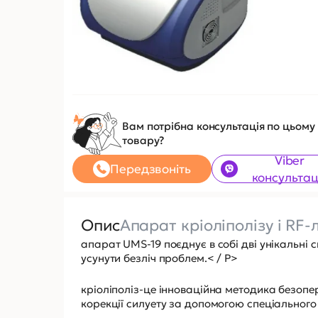
Вам потрібна консультація по цьому
товару?
Viber
Передзвоніть
консультац
Опис
Апарат кріоліполізу і RF-
апарат UMS-19 поєднує в собі дві унікальні 
усунути безліч проблем.< / P>
кріоліполіз-це інноваційна методика безопе
корекції силуету за допомогою спеціальног