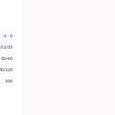
-5 - 0
43.5/35
50-60
110/220
300