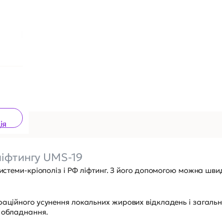
ія
ліфтингу UMS-19
системи-кріополіз і РФ ліфтинг. З його допомогою можна шви
раційного усунення локальних жирових відкладень і загальн
о обладнання.