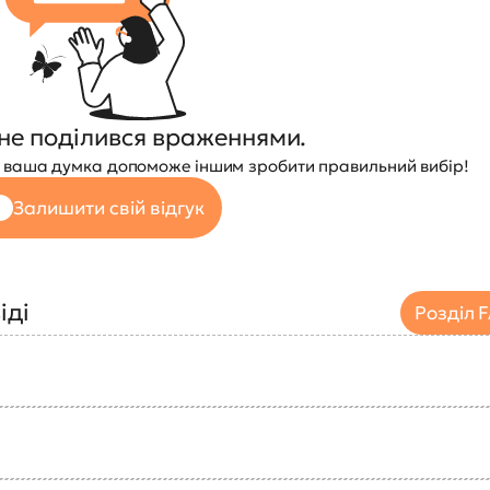
не поділився враженнями.
 — ваша думка допоможе іншим зробити правильний вибір!
Залишити свій відгук
іді
Розділ 