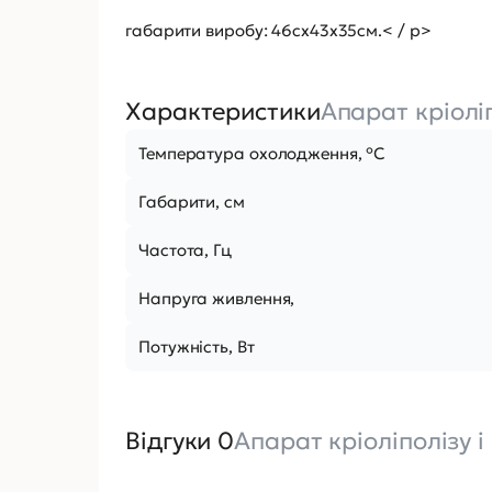
габарити виробу: 46сх43х35см.< / p>
Характеристики
Апарат кріоліп
Температура охолодження, °C
Габарити, см
Частота, Гц
Напруга живлення,
Потужність, Вт
Відгуки 0
Апарат кріоліполізу і