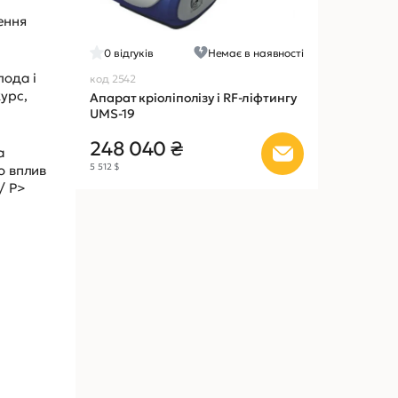
ення
0
відгуків
Немає в наявності
лода і
код 2542
урс,
Апарат кріоліполізу і RF-ліфтингу
UMS-19
248 040 ₴
а
5 512 $
о вплив
/ P>