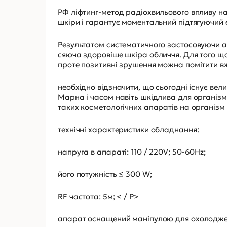
РФ ліфтинг-метод радіохвильового впливу на 
шкіри і гарантує моментальний підтягуючий 
Результатом систематичного застосовуючи апа
сяюча здоровіше шкіра обличчя. Для того що
проте позитивні зрушення можна помітити в
необхідно відзначити, що сьогодні існує вел
Марна і часом навіть шкідлива для організму
таких косметологічних апаратів на організм 
технічні характеристики обладнання:
напруга в апараті: 110 / 220V; 50-60Hz;
його потужність ≤ 300 W;
RF частота: 5м; < / P>
апарат оснащений маніпулою для охолодже