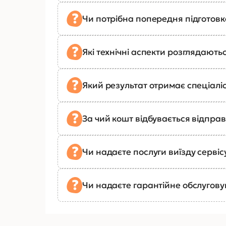
Чи потрібна попередня підготов
Які технічні аспекти розглядають
Який результат отримає спеціалі
За чий кошт відбувається відправ
Чи надаєте послуги виїзду сервіс
Чи надаєте гарантійне обслугов