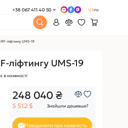
+38 067 411 40 50
UA
ru
і RF-ліфтингу UMS-19
RF-ліфтингу UMS-19
є в наявності
248 040 ₴
5 512 $
Знайшли дешевше?
Повідомити про наявність