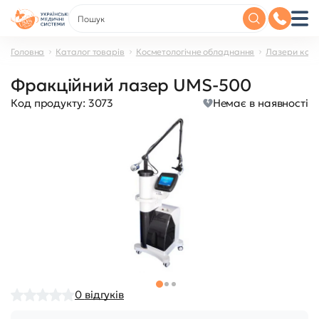
Головна
Каталог товарів
Косметологічне обладнання
Лазери косм
Фракційний лазер UMS-500
Код продукту:
3073
Немає в наявності
0
відгуків