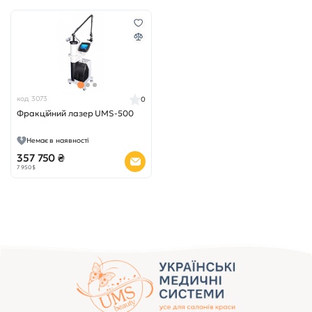
код 3073
0
Фракційний лазер UMS-500
Немає в наявності
357 750 ₴
7 950 $