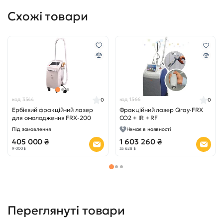
Схожі товари
код 3544
код 1566
0
0
Ербієвий фракційний лазер
Фракційний лазер Qray-FRX
для омолодження FRX-200
CO2 + IR + RF
Під замовлення
Немає в наявності
405 000 ₴
1 603 260 ₴
9 000 $
35 628 $
Переглянуті товари